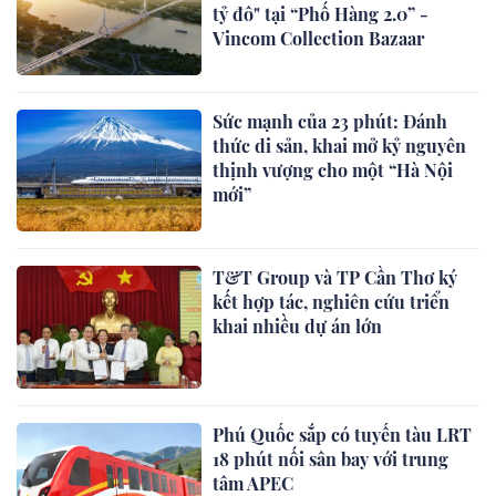
tỷ đô" tại “Phố Hàng 2.0” -
Vincom Collection Bazaar
Sức mạnh của 23 phút: Đánh
thức di sản, khai mở kỷ nguyên
thịnh vượng cho một “Hà Nội
mới”
T&T Group và TP Cần Thơ ký
kết hợp tác, nghiên cứu triển
khai nhiều dự án lớn
Phú Quốc sắp có tuyến tàu LRT
18 phút nối sân bay với trung
tâm APEC