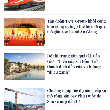
Tập đoàn T&T Group khởi công
khu công nghiệp thế hệ mới quy
mô gần 200 ha tại An Giang
Đô thị trung tâm quá tải, Cần
Giờ - “biển của Sài Gòn” trở
thành đích đến của xu hướng
“di cư xanh”
Choáng ngợp tốc độ nâng cấp và
mở rộng sân bay Phú Quốc do
Sun Group đầu tư