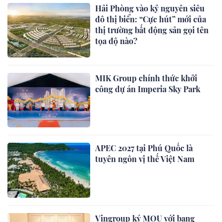
Hải Phòng vào kỷ nguyên siêu
đô thị biển: “Cực hút” mới của
thị trường bất động sản gọi tên
tọa độ nào?
MIK Group chính thức khởi
công dự án Imperia Sky Park
APEC 2027 tại Phú Quốc là
tuyên ngôn vị thế Việt Nam
Vingroup ký MOU với bang