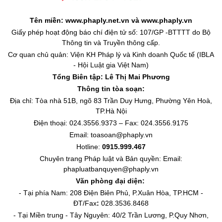
Tên miền: www.phaply.net.vn và www.phaply.vn
Giấy phép hoạt động báo chí điện tử số: 107/GP -BTTTT do Bộ
Thông tin và Truyền thông cấp.
Cơ quan chủ quản: Viện KH Pháp lý và Kinh doanh Quốc tế (IBLA
- Hội Luật gia Việt Nam)
Tổng Biên tập:
Lê Thị Mai Phương
Thông tin tòa soạn:
Địa chỉ: Tòa nhà 51B, ngõ 83 Trần Duy Hưng, Phường Yên Hoà,
TP.Hà Nội
Điện thoại: 024.3556.9373 – Fax: 024.3556.9175
Email: toasoan@phaply.vn
Hotline:
0915.999.467
Chuyên trang
Pháp luật và Bản quyền
: Email:
phapluatbanquyen@phaply.vn
Văn phòng đại diện:
- Tại phía Nam: 208 Điện Biên Phủ, P.Xuân Hòa, TP.HCM -
ĐT/Fax
:
028.3536.8468
- Tại Miền trung - Tây Nguyên: 40/2 Trần Lương, P.Quy Nhơn,