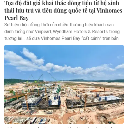
Tọa độ đắt giá khai thác dòng tiền từ hệ sinh
thái lưu trú và tiêu dùng quốc tế tại Vinhomes
Pearl Bay
Sự hiện diện đồng thời của nhiều thương hiệu khách sạn
danh tiếng như Vinpearl, Wyndham Hotels & Resorts trong
tương lai… sẽ đưa Vinhomes Pearl Bay “cất cánh” trên bản
đồ du lịch nghỉ dưỡng Nha Trang (Khánh Hòa). Đặc biệt, khu
Lam Ngọc và Ruby bao quanh tổ hợp khách sạn quốc tế
chính là chìa khóa để nhà đầu tư khai thác dòng tiền ổn định
từ tệp khách cao cấp.