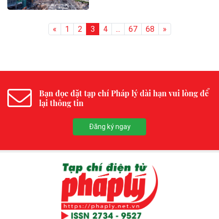
«
1
2
3
4
...
67
68
»
Bạn đọc đặt tạp chí Pháp lý dài hạn vui lòng để
lại thông tin
Đăng ký ngay