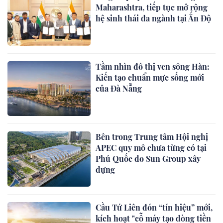
Maharashtra, tiếp tục mở rộng
hệ sinh thái đa ngành tại Ấn Độ
Tầm nhìn đô thị ven sông Hàn:
Kiến tạo chuẩn mực sống mới
của Đà Nẵng
Bên trong Trung tâm Hội nghị
APEC quy mô chưa từng có tại
Phú Quốc do Sun Group xây
dựng
Cầu Tứ Liên đón “tín hiệu” mới,
kích hoạt "cỗ máy tạo dòng tiền