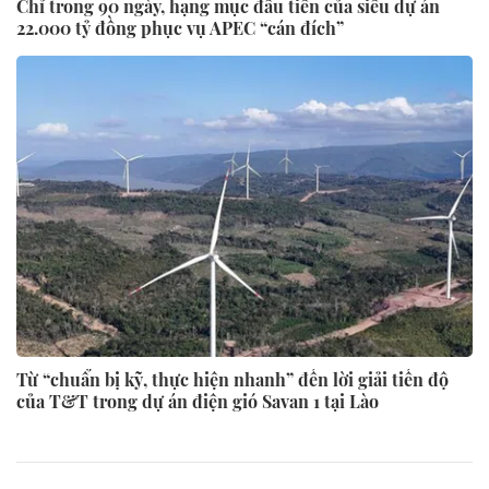
Chỉ trong 90 ngày, hạng mục đầu tiên của siêu dự án
22.000 tỷ đồng phục vụ APEC “cán đích”
Từ “chuẩn bị kỹ, thực hiện nhanh” đến lời giải tiến độ
của T&T trong dự án điện gió Savan 1 tại Lào