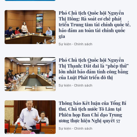
Phó Chủ tịch Quốc hội Nguyễn
Thị Hồng: Rà soát cơ chế phát
triển Trung tâm tài chính quốc tế,
bảo đảm an toàn tài chính quốc
gia
Sự kiện - Chính sách
Phó Chủ tịch Quốc hội Nguyễn
Thị Thanh: Đất đai là “phép thử”
lớn nhất bảo đảm tính công bằng
của Luật Phát triển đô thị
Sự kiện - Chính sách
Thông báo Kết luận của Tổng Bí
thư, Chủ tịch nước Tô Lâm tại
Phiên họp Ban Chỉ đạo Trung
ương thực hiện Nghị quyết 57
Sự kiện - Chính sách