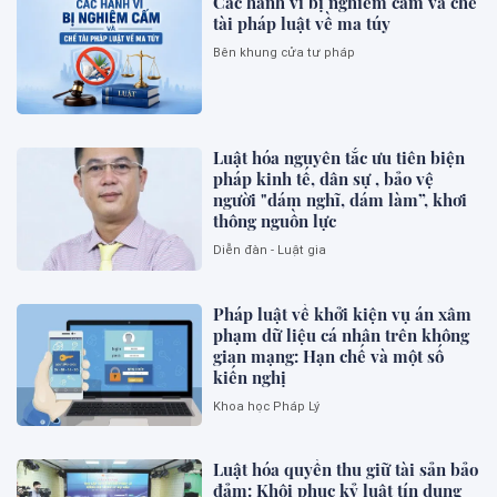
Các hành vi bị nghiêm cấm và chế
tài pháp luật về ma túy
Bên khung cửa tư pháp
Luật hóa nguyên tắc ưu tiên biện
pháp kinh tế, dân sự , bảo vệ
người "dám nghĩ, dám làm”, khơi
thông nguồn lực
Diễn đàn - Luật gia
Pháp luật về khởi kiện vụ án xâm
phạm dữ liệu cá nhân trên không
gian mạng: Hạn chế và một số
kiến nghị
Khoa học Pháp Lý
Luật hóa quyền thu giữ tài sản bảo
đảm: Khôi phục kỷ luật tín dụng