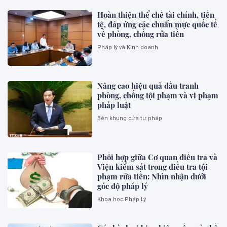
Hoàn thiện thể chế tài chính, tiền
tệ, đáp ứng các chuẩn mực quốc tế
về phòng, chống rửa tiền
Pháp lý và Kinh doanh
Nâng cao hiệu quả đấu tranh
phòng, chống tội phạm và vi phạm
pháp luật
Bên khung cửa tư pháp
Phối hợp giữa Cơ quan điều tra và
Viện kiểm sát trong điều tra tội
phạm rửa tiền: Nhìn nhận dưới
góc độ pháp lý
Khoa học Pháp Lý