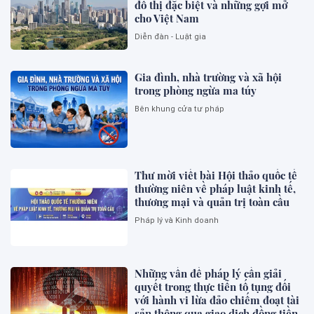
đô thị đặc biệt và những gợi mở
cho Việt Nam
Diễn đàn - Luật gia
Gia đình, nhà trường và xã hội
trong phòng ngừa ma túy
Bên khung cửa tư pháp
Thư mời viết bài Hội thảo quốc tế
thường niên về pháp luật kinh tế,
thương mại và quản trị toàn cầu
Pháp lý và Kinh doanh
Những vấn đề pháp lý cần giải
quyết trong thực tiễn tố tụng đối
với hành vi lừa đảo chiếm đoạt tài
sản thông qua giao dịch đồng tiền