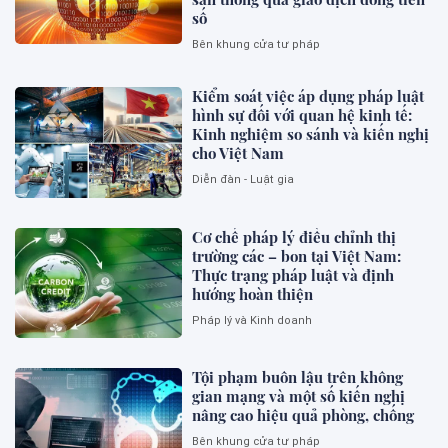
số
Bên khung cửa tư pháp
Kiểm soát việc áp dụng pháp luật
hình sự đối với quan hệ kinh tế:
Kinh nghiệm so sánh và kiến nghị
cho Việt Nam
Diễn đàn - Luật gia
Cơ chế pháp lý điều chỉnh thị
trường các – bon tại Việt Nam:
Thực trạng pháp luật và định
hướng hoàn thiện
Pháp lý và Kinh doanh
Tội phạm buôn lậu trên không
gian mạng và một số kiến nghị
nâng cao hiệu quả phòng, chống
Bên khung cửa tư pháp