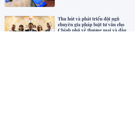
Thu hút và phát triển đội ngũ
chuyên gia pháp luật tư vấn cho
Chính phủ về thương mại và đầu
tư quốc tế: Kinh nghiệm của một
số nước và đề xuất đối với Việt
Nam
Kinh doanh - Quốc tế
Pháp luật hình sự về gian lận tín
chỉ carbon: Kinh nghiệm một số
quốc gia và gợi mở cho Việt Nam
Pháp lý và Kinh doanh
Tác hại của ma túy đối với cá
nhân, gia đình và xã hội
Bên khung cửa tư pháp