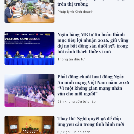
trên thị trường
Pháp lý và Kinh doanh
Ngân hàng MB tự tin hoàn thành
mục tiêu lợi nhuận 2026, giữ vững
dư nợ bất động sản dưới 15% trong
bối cảnh thách thức vĩ mô
Thông tin đầu tư
Phát động chuỗi hoạt động Ngày
An ninh mạng Việt Nam năm 2026
“Vì một không gian mạng nhân
văn cho mỗi người”
Bên khung cửa tư pháp
Thay thế Nghị quyết 96 để đáp
ứng yêu cầu trong tình hình mới
Sự kiện - Chính sách