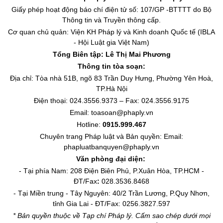
Giấy phép hoạt động báo chí điện tử số: 107/GP -BTTTT do Bộ
Thông tin và Truyền thông cấp.
Cơ quan chủ quản: Viện KH Pháp lý và Kinh doanh Quốc tế (IBLA
- Hội Luật gia Việt Nam)
Tổng Biên tập:
Lê Thị Mai Phương
Thông tin tòa soạn:
Địa chỉ: Tòa nhà 51B, ngõ 83 Trần Duy Hưng, Phường Yên Hoà,
TP.Hà Nội
Điện thoại: 024.3556.9373 – Fax: 024.3556.9175
Email: toasoan@phaply.vn
Hotline:
0915.999.467
Chuyên trang
Pháp luật và Bản quyền
: Email:
phapluatbanquyen@phaply.vn
Văn phòng đại diện:
- Tại phía Nam: 208 Điện Biên Phủ, P.Xuân Hòa, TP.HCM -
ĐT/Fax
:
028.3536.8468
- Tại Miền trung - Tây Nguyên: 40/2 Trần Lương, P.Quy Nhơn,
tỉnh Gia Lai - ĐT/Fax: 0256.3827.597
* Bản quyền thuộc về Tạp chí Pháp lý. Cấm sao chép dưới mọi