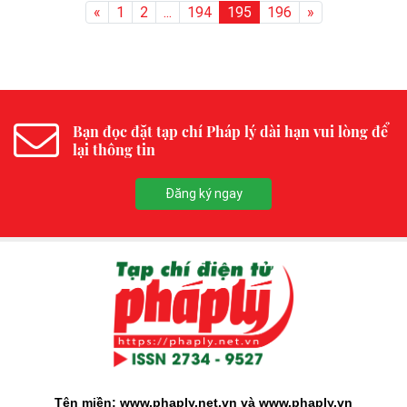
«
1
2
...
194
195
196
»
Bạn đọc đặt tạp chí Pháp lý dài hạn vui lòng để
lại thông tin
Đăng ký ngay
Tên miền: www.phaply.net.vn và www.phaply.vn