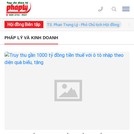
Hội đồng Biên tập
h Hội đồng
GS.TS. Phan Trung Lý - Phó Chủ tịch Hội đồng
T
PHÁP LÝ VÀ KINH DOANH