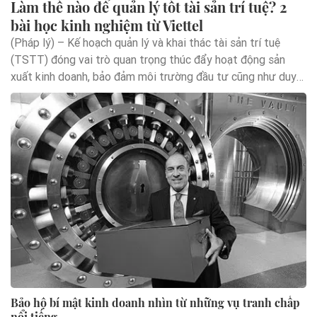
Làm thế nào để quản lý tốt tài sản trí tuệ? 2
bài học kinh nghiệm từ Viettel
(Pháp lý) – Kế hoạch quản lý và khai thác tài sản trí tuệ
(TSTT) đóng vai trò quan trọng thúc đẩy hoạt động sản
xuất kinh doanh, bảo đảm môi trường đầu tư cũng như duy
trì lợi thế cạnh tranh cho doanh nghiệp. Quản lý tài sản trí
tuệ không tốt gây ra nhiều hệ lụy cho doanh nghiệp, đặc biệt
là trong vấn đề thu hút đầu tư. Tuy nhiên, trên thực tế triển
khai các doanh nghiệp vẫn chưa thực sự chú trọng và gặp
không ít khó khăn, vướng mắc.
Bảo hộ bí mật kinh doanh nhìn từ những vụ tranh chấp
nổi tiếng