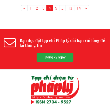
«
1
2
3
4
5
...
13
14
»
Bạn đọc đặt tạp chí Pháp lý dài hạn vui lòng để
lại thông tin
Đăng ký ngay