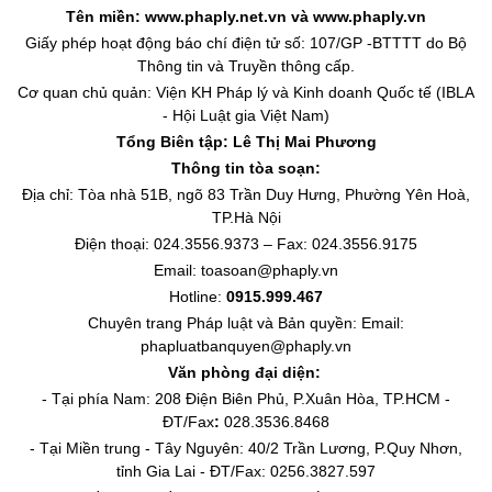
Tên miền: www.phaply.net.vn và www.phaply.vn
Giấy phép hoạt động báo chí điện tử số: 107/GP -BTTTT do Bộ
Thông tin và Truyền thông cấp.
Cơ quan chủ quản: Viện KH Pháp lý và Kinh doanh Quốc tế (IBLA
- Hội Luật gia Việt Nam)
Tổng Biên tập:
Lê Thị Mai Phương
Thông tin tòa soạn:
Địa chỉ: Tòa nhà 51B, ngõ 83 Trần Duy Hưng, Phường Yên Hoà,
TP.Hà Nội
Điện thoại: 024.3556.9373 – Fax: 024.3556.9175
Email: toasoan@phaply.vn
Hotline:
0915.999.467
Chuyên trang
Pháp luật và Bản quyền
: Email:
phapluatbanquyen@phaply.vn
Văn phòng đại diện:
- Tại phía Nam: 208 Điện Biên Phủ, P.Xuân Hòa, TP.HCM -
ĐT/Fax
:
028.3536.8468
- Tại Miền trung - Tây Nguyên: 40/2 Trần Lương, P.Quy Nhơn,
tỉnh Gia Lai - ĐT/Fax: 0256.3827.597