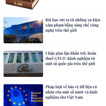
Bài học rút ra từ những vụ kiện
xâm phạm bằng sáng chế công
nghệ trên thế giới
Chặn gian lận khấu trừ, hoàn
thuế GTGT: Kinh nghiệm từ
một số quốc gia trên thế giới
Pháp luật về bảo vệ dữ liệu cá
nhân của một số nước và kinh
nghiệm cho Việt Nam