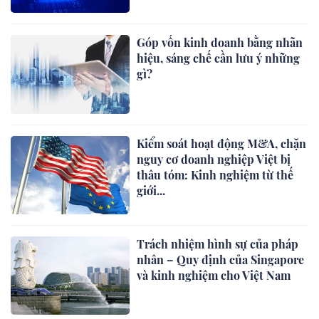
Góp vốn kinh doanh bằng nhãn
hiệu, sáng chế cần lưu ý những
gì?
Kiểm soát hoạt động M&A, chặn
nguy cơ doanh nghiệp Việt bị
thâu tóm: Kinh nghiệm từ thế
giới...
Trách nhiệm hình sự của pháp
nhân – Quy định của Singapore
và kinh nghiệm cho Việt Nam