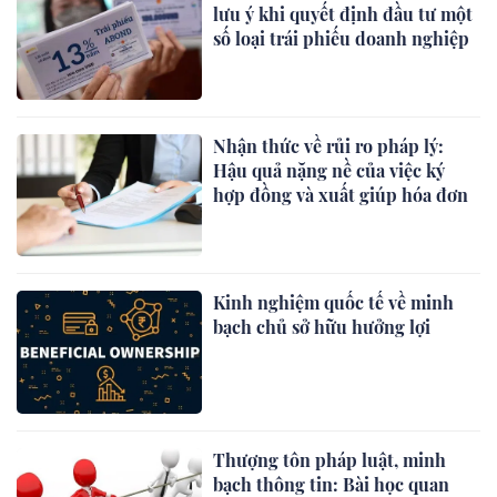
lưu ý khi quyết định đầu tư một
số loại trái phiếu doanh nghiệp
Nhận thức về rủi ro pháp lý:
Hậu quả nặng nề của việc ký
hợp đồng và xuất giúp hóa đơn
Kinh nghiệm quốc tế về minh
bạch chủ sở hữu hưởng lợi
Thượng tôn pháp luật, minh
bạch thông tin: Bài học quan