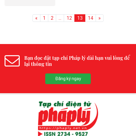
«
1
2
...
12
13
14
»
Bạn đọc đặt tạp chí Pháp lý dài hạn vui lòng để
lại thông tin
Đăng ký ngay