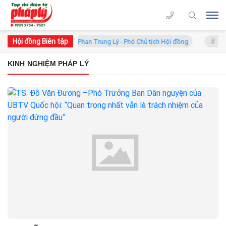
Hội đồng Biên tập
i đồng
GS.TS. Phan Trung Lý - Phó Chủ tịch Hội đồng
TS. H
KINH NGHIỆM PHÁP LÝ