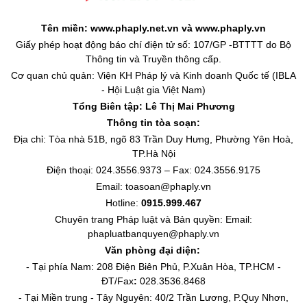
Tên miền: www.phaply.net.vn và www.phaply.vn
Giấy phép hoạt động báo chí điện tử số: 107/GP -BTTTT do Bộ
Thông tin và Truyền thông cấp.
Cơ quan chủ quản: Viện KH Pháp lý và Kinh doanh Quốc tế (IBLA
- Hội Luật gia Việt Nam)
Tổng Biên tập:
Lê Thị Mai Phương
Thông tin tòa soạn:
Địa chỉ: Tòa nhà 51B, ngõ 83 Trần Duy Hưng, Phường Yên Hoà,
TP.Hà Nội
Điện thoại: 024.3556.9373 – Fax: 024.3556.9175
Email: toasoan@phaply.vn
Hotline:
0915.999.467
Chuyên trang
Pháp luật và Bản quyền
: Email:
phapluatbanquyen@phaply.vn
Văn phòng đại diện:
- Tại phía Nam: 208 Điện Biên Phủ, P.Xuân Hòa, TP.HCM -
ĐT/Fax
:
028.3536.8468
- Tại Miền trung - Tây Nguyên: 40/2 Trần Lương, P.Quy Nhơn,