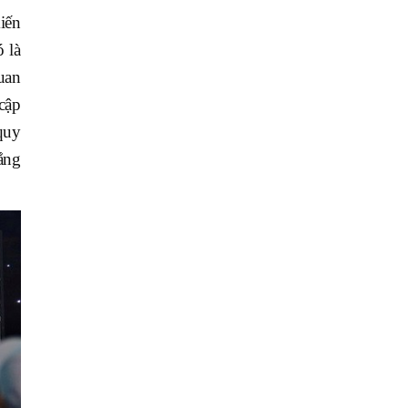
iến
 là
uan
cập
quy
ắng