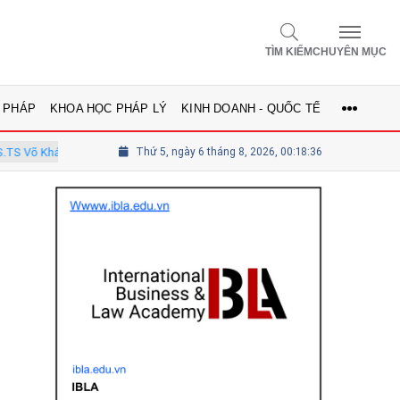
TÌM KIẾM
CHUYÊN MỤC
 PHÁP
KHOA HỌC PHÁP LÝ
KINH DOANH - QUỐC TẾ
inh - Ủy viên Hội đồng
Thứ 5, ngày 6 tháng 8, 2026, 00:18:38
Tổng biên tập Lê Thị Mai Phương - Ủy viên 