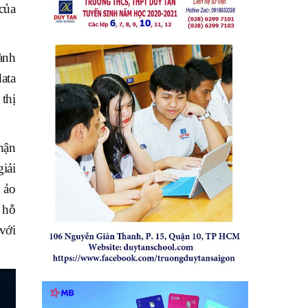
của
ành
ata
thị
hận
giải
 ảo
 hỗ
với