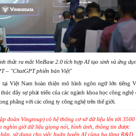
nh thức ra mắt VinBase 2.0 tích hợp AI tạo sinh và ứng dụ
T – "ChatGPT phiên bản Việt"
n tại Việt Nam hoàn thiện mô hình ngôn ngữ lớn tiếng Vi
 thúc đẩy sự phát triển của các ngành khoa học công nghệ 
ong phẳng với các công ty công nghệ trên thế giới.
p đoàn Vingroup) có hệ thống cơ sở dữ liệu lên tới 3500
 nghìn giờ dữ liệu giọng nói, hình ảnh, thông tin được
n nhãn, sử dụng cho việc huấn luyện AI cùng hạ tầng R&D