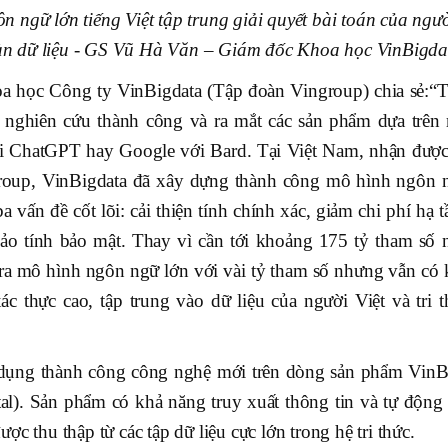
 ngữ lớn tiếng Việt tập trung giải quyết bài toán của ngư
oàn dữ liệu - GS Vũ Hà Văn – Giám đốc Khoa học VinBigda
 học Công ty VinBigdata (Tập đoàn Vingroup) chia sẻ:“T
n nghiên cứu thành công và ra mắt các sản phẩm dựa trên
 ChatGPT hay Google với Bard. Tại Việt Nam, nhận được
roup, VinBigdata đã xây dựng thành công mô hình ngôn 
ba vấn đề cốt lõi: cải thiện tính chính xác, giảm chi phí hạ 
bảo tính bảo mật. Thay vì cần tới khoảng 175 tỷ tham số 
 ra mô hình ngôn ngữ lớn với vài tỷ tham số nhưng vẫn có 
ác thực cao, tập trung vào dữ liệu của người Việt và tri t
dụng thành công công nghệ mới trên dòng sản phẩm VinB
). Sản phẩm có khả năng truy xuất thông tin và tự động 
được thu thập từ các tập dữ liệu cực lớn trong hệ tri thức.