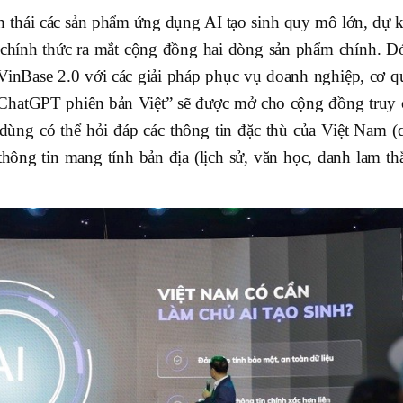
h thái các sản phẩm ứng dụng AI tạo sinh quy mô lớn, dự k
 chính thức ra mắt cộng đồng hai dòng sản phẩm chính. Đó
 VinBase 2.0 với các giải pháp phục vụ doanh nghiệp, cơ q
hatGPT phiên bản Việt” sẽ được mở cho cộng đồng truy 
ùng có thể hỏi đáp các thông tin đặc thù của Việt Nam (
thông tin mang tính bản địa (lịch sử, văn học, danh lam th