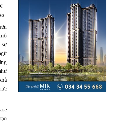
ời
ta
rên
 mô
 sự
ngữ
tầng
như
khả
hức
ase
tạo