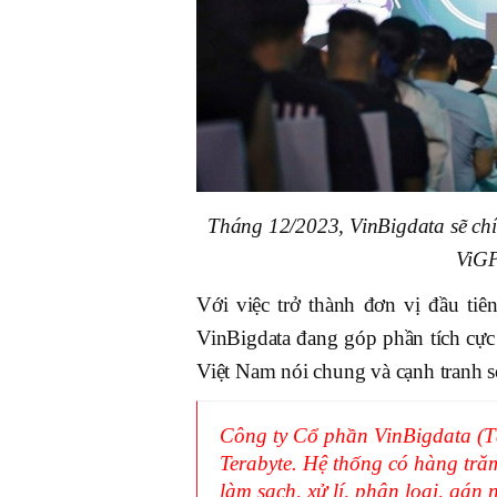
Tháng 12/2023, VinBigdata sẽ chí
ViGP
Với việc trở thành đơn vị đầu tiê
VinBigdata đang góp phần tích cực
Việt Nam nói chung và cạnh tranh s
Công ty Cổ phần VinBigdata (Tậ
Terabyte. Hệ thống có hàng trăm
làm sạch, xử lí, phân loại, gá