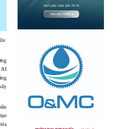
đầu
ởng
 AI
sáng
xây
sâu
tạo
hóa