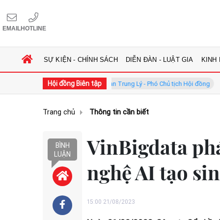
EMAIL
HOTLINE
SỰ KIỆN - CHÍNH SÁCH
DIỄN ĐÀN - LUẬT GIA
KINH
Hội đồng Biên tập
đồng
GS.TS. Phan Trung Lý - Phó Chủ tịch Hội đồng
TS. Hà 
Trang chủ
Thông tin cần biết
VinBigdata phá
BÌNH
LUẬN
nghệ AI tạo si
15:00 21/08/2023