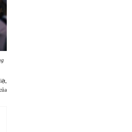
ng
ệt,
của