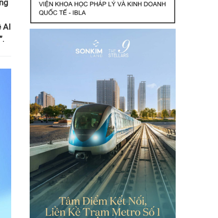
ông
 AI
”.