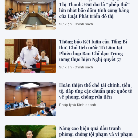
Thị Thanh: Đất đai là “phép thử”
lớn nhất bảo đảm tính công bằng
của Luật Phát triển đô thị
Sự kiện - Chính sách
Thông báo Kết luận của Tổng Bí
thư, Chủ tịch nước Tô Lâm tại
Phiên họp Ban Chỉ đạo Trung
ương thực hiện Nghị quyết 57
Sự kiện - Chính sách
Hoàn thiện thể chế tài chính, tiền
tệ, đáp ứng các chuẩn mực quốc tế
về phòng, chống rửa tiền
Pháp lý và Kinh doanh
Nâng cao hiệu quả đấu tranh
phòng, chống tội phạm và vi phạm