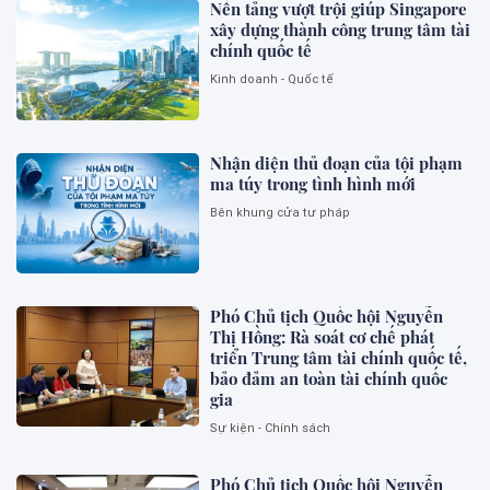
Nền tảng vượt trội giúp Singapore
xây dựng thành công trung tâm tài
chính quốc tế
Kinh doanh - Quốc tế
Nhận diện thủ đoạn của tội phạm
ma túy trong tình hình mới
Bên khung cửa tư pháp
Phó Chủ tịch Quốc hội Nguyễn
Thị Hồng: Rà soát cơ chế phát
triển Trung tâm tài chính quốc tế,
bảo đảm an toàn tài chính quốc
gia
Sự kiện - Chính sách
Phó Chủ tịch Quốc hội Nguyễn