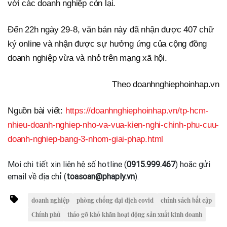
với các doanh nghiệp còn lại.
Đến 22h ngày 29-8, văn bản này đã nhận được 407 chữ
ký online và nhận được sự hưởng ứng của cộng đồng
doanh nghiệp vừa và nhỏ trên mạng xã hội.
Theo doanhnghiephoinhap.vn
Nguồn bài viết:
https://doanhnghiephoinhap.vn/tp-hcm-
nhieu-doanh-nghiep-nho-va-vua-kien-nghi-chinh-phu-cuu-
doanh-nghiep-bang-3-nhom-giai-phap.html
Mọi chi tiết xin liên hệ số hotline (
0915.999.467
) hoặc gửi
email về địa chỉ (
toasoan@phaply.vn
).
doanh nghiệp
phòng chống đại dịch covid
chính sách bất cập
Chính phủ
tháo gỡ khó khăn hoạt động sản xuất kinh doanh