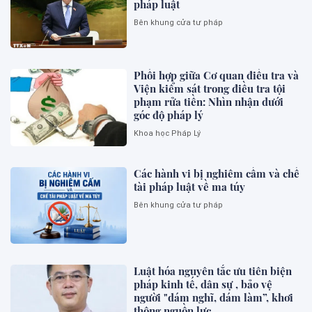
pháp luật
Bên khung cửa tư pháp
Phối hợp giữa Cơ quan điều tra và
Viện kiểm sát trong điều tra tội
phạm rửa tiền: Nhìn nhận dưới
góc độ pháp lý
Khoa học Pháp Lý
Các hành vi bị nghiêm cấm và chế
tài pháp luật về ma túy
Bên khung cửa tư pháp
Luật hóa nguyên tắc ưu tiên biện
pháp kinh tế, dân sự , bảo vệ
người "dám nghĩ, dám làm”, khơi
thông nguồn lực