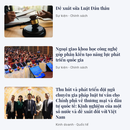
Đề xuất sửa Luật Đấu thầu
Sự kiện - Chính sách
Ngoại giao khoa học công nghệ
góp phần kiến tạo năng lực phát
triển quốc gia
Sự kiện - Chính sách
Thu hút và phát triển đội ngũ
chuyên gia pháp luật tư vấn cho
Chính phủ về thương mại và đầu
tư quốc tế: Kinh nghiệm của một
số nước và đề xuất đối với Việt
Nam
Kinh doanh - Quốc tế