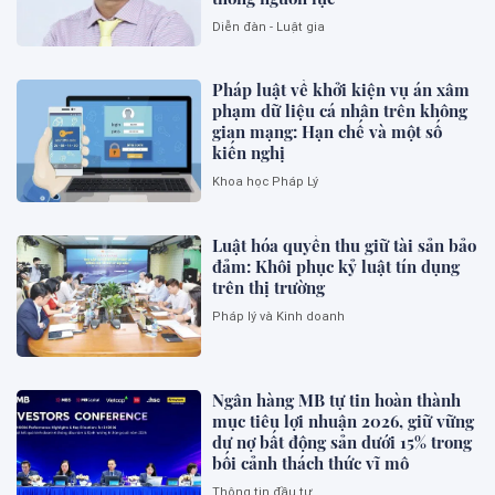
Diễn đàn - Luật gia
Pháp luật về khởi kiện vụ án xâm
phạm dữ liệu cá nhân trên không
gian mạng: Hạn chế và một số
kiến nghị
Khoa học Pháp Lý
Luật hóa quyền thu giữ tài sản bảo
đảm: Khôi phục kỷ luật tín dụng
trên thị trường
Pháp lý và Kinh doanh
Ngân hàng MB tự tin hoàn thành
mục tiêu lợi nhuận 2026, giữ vững
dư nợ bất động sản dưới 15% trong
bối cảnh thách thức vĩ mô
Thông tin đầu tư