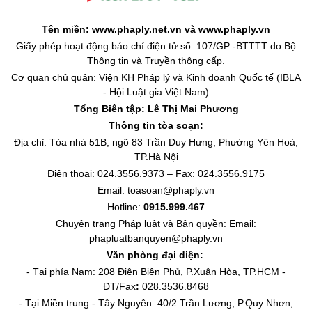
Tên miền: www.phaply.net.vn và www.phaply.vn
Giấy phép hoạt động báo chí điện tử số: 107/GP -BTTTT do Bộ
Thông tin và Truyền thông cấp.
Cơ quan chủ quản: Viện KH Pháp lý và Kinh doanh Quốc tế (IBLA
- Hội Luật gia Việt Nam)
Tổng Biên tập:
Lê Thị Mai Phương
Thông tin tòa soạn:
Địa chỉ: Tòa nhà 51B, ngõ 83 Trần Duy Hưng, Phường Yên Hoà,
TP.Hà Nội
Điện thoại: 024.3556.9373 – Fax: 024.3556.9175
Email: toasoan@phaply.vn
Hotline:
0915.999.467
Chuyên trang
Pháp luật và Bản quyền
: Email:
phapluatbanquyen@phaply.vn
Văn phòng đại diện:
- Tại phía Nam: 208 Điện Biên Phủ, P.Xuân Hòa, TP.HCM -
ĐT/Fax
:
028.3536.8468
- Tại Miền trung - Tây Nguyên: 40/2 Trần Lương, P.Quy Nhơn,