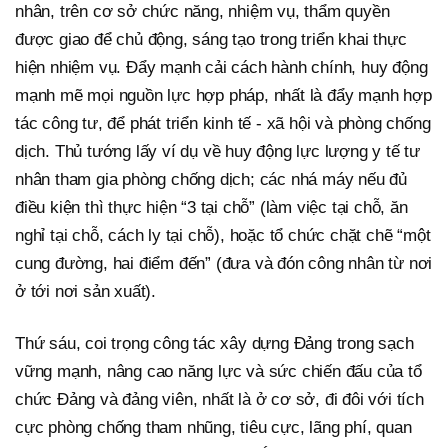
nhân, trên cơ sở chức năng, nhiệm vụ, thẩm quyền
được giao để chủ động, sáng tạo trong triển khai thực
hiện nhiệm vụ. Đẩy mạnh cải cách hành chính, huy động
mạnh mẽ mọi nguồn lực hợp pháp, nhất là đẩy mạnh hợp
tác công tư, để phát triển kinh tế - xã hội và phòng chống
dịch. Thủ tướng lấy ví dụ về huy động lực lượng y tế tư
nhân tham gia phòng chống dịch; các nhá máy nếu đủ
điều kiện thì thực hiện “3 tại chỗ” (làm việc tại chỗ, ăn
nghỉ tại chỗ, cách ly tại chỗ), hoặc tổ chức chặt chẽ “một
cung đường, hai điểm đến” (đưa và đón công nhân từ nơi
ở tới nơi sản xuất).
Thứ sáu, coi trọng công tác xây dựng Đảng trong sạch
vững mạnh, nâng cao năng lực và sức chiến đấu của tổ
chức Đảng và đảng viên, nhất là ở cơ sở, đi đôi với tích
cực phòng chống tham nhũng, tiêu cực, lãng phí, quan