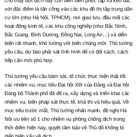
cho thấy đợt dịch này còn diễn biến phức tạp và kéo dài,
với đặc điểm là tấn công vào các khu đô thị tập trung dân
cư lớn (như Hà Nội, TPHCM), nơi giao lưu, đầu mối các
hoạt động kinh tế, các khu công nghiêp (như Bắc Ninh,
Bắc Giang, Bình Dương, Đồng Nai, Long An…) và diễn
biến rất nhanh, khó lường với biến chủng mới. Thủ tướng
yêu cầu, dự báo phải sát tình hình để có đối sách, cách
tiếp cận mới phù hợp.
Thủ tướng yêu cầu bám sát, tổ chức thực hiện thật tốt
các nhiệm vụ, mục tiêu Đại hội XIII của Đảng và Đại hội
Đảng bộ Thành phố đã đề ra, xây dựng và triển khai các
nhiệm vụ, biện pháp sát thực tế, khả thi và hiệu quả. Về
mục tiêu trước mắt, Thủ tướng nhấn mạnh, đề nghị Hà
Nội ưu tiên số 1 cho nhiệm vụ phòng chống dịch trong
thời điểm hiện nay, quyết tâm bảo vệ Thủ đô không bị
diễn biến xấu về dịch.