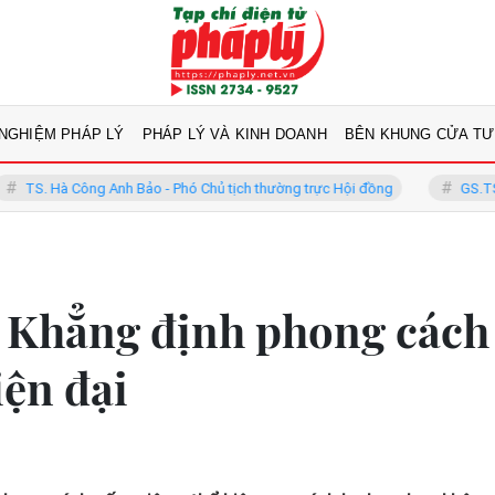
 NGHIỆM PHÁP LÝ
PHÁP LÝ VÀ KINH DOANH
BÊN KHUNG CỬA TƯ
g Anh Bảo - Phó Chủ tịch thường trực Hội đồng
GS.TS Võ Khánh Vinh
: Khẳng định phong cách
iện đại