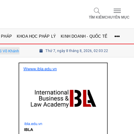
TÌM KIẾM
CHUYÊN MỤC
 PHÁP
KHOA HỌC PHÁP LÝ
KINH DOANH - QUỐC TẾ
 - Ủy viên Hội đồng
Thứ 7, ngày 8 tháng 8, 2026, 02:03:24
Tổng biên tập Lê Thị Mai Phương - Ủy viên thư