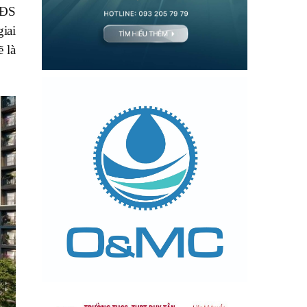
BĐS
iai
ẽ là