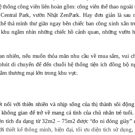
 thống công viên liên hoàn gồm: công viên thể thao ngoài t
m Central Park, vườn Nhật ZenPark. Hay đơn giản là sau 
thể thả mình thư giãn ngay bên chiếc ban công xinh xắn tr
 khu ngắm nhìn những chiếc hồ cảnh quan, những vườn h
 an nhiên, nếu muốn thỏa mãn nhu cầu về mua sắm, vui ch
 phút di chuyển để đến chuỗi hệ thống tiện ích đồng bộ n
g tâm thương mại lớn trong khu vực.
 nối với thiên nhiên và nhịp sống của thị thành sôi động 
, không gian để trở về mang cá tính của chủ nhân trẻ tuổi.
iện tích đa dạng từ 32m2 – 75m2 được “đo ni đóng giày” 
Với
thiết kế thông minh, hiện đại, tối ưu diện tích sử dụng
,