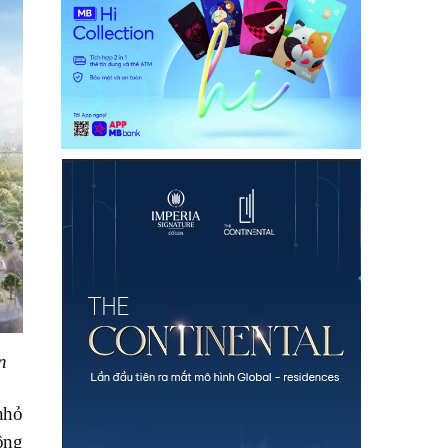
n
nhỏ
ông