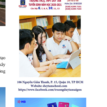
tạo
xây
ông