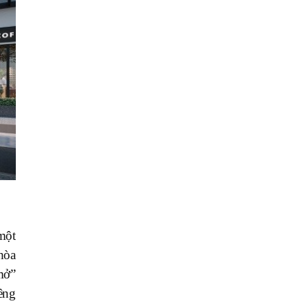
một
hòa
mở”
êng