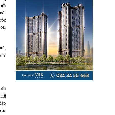
rời
một
ước
oa,
ơi,
gay
thì
 H
ệ
đáp
 các