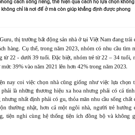
phong cách sống riêng, thể hiện qua cách họ lựa chọn không
 không chỉ là nơi để ở mà còn giúp khẳng định được phong
uru, thị trường bất động sản nhà ở tại Việt Nam đang trải 
hách hàng. Cụ thể, trong năm 2023, nhóm có nhu cầu tìm 
g từ 22 - dưới 39 tuổi. Đặc biệt, nhóm trẻ từ 22 – 34 tuổi,
 từ mức 39% vào năm 2021 lên hơn 42% trong năm 2023.
hiện nay coi việc chọn nhà cũng giống như việc lựa chọn t
phải là những thương hiệu xa hoa nhưng phải có cá tính
 nhưng nhất định phải có gu, thỏa mãn nhu cầu sống chất 
ộn thường nhật, hơn cả một ngôi nhà, người trẻ hướng 
, tiện nghi cùng hệ thống tiện ích đồng bộ và không g