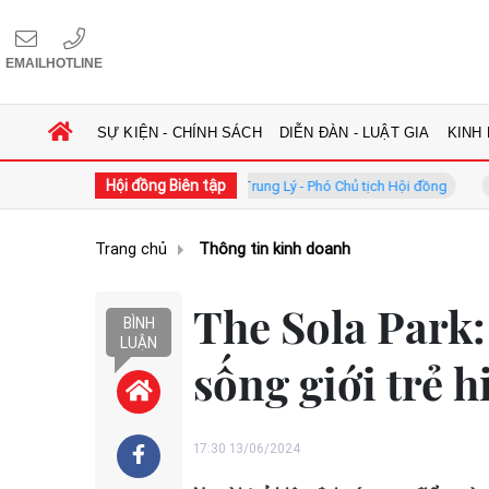
EMAIL
HOTLINE
SỰ KIỆN - CHÍNH SÁCH
DIỄN ĐÀN - LUẬT GIA
KINH
Hội đồng Biên tập
g
GS.TS. Phan Trung Lý - Phó Chủ tịch Hội đồng
TS. Hà Côn
Trang chủ
Thông tin kinh doanh
The Sola Park
BÌNH
LUẬN
sống giới trẻ h
17:30 13/06/2024