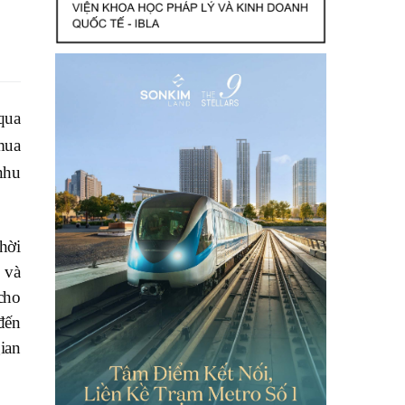
qua
mua
 nhu
hời
 và
cho
đến
ian