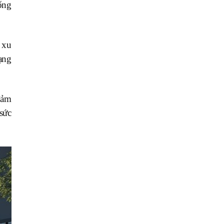
ống
i xu
ạng
đảm
sức