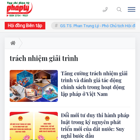
Hội đồng Biên tập
n - Chủ tịch Hội đồng
GS.TS. Phan Trung Lý - Phó Chủ tịch Hội đồng
trách nhiệm giải trình
Tăng cường trách nhiệm giải
trình và đánh giá tác động
chính sách trong hoạt động
lập pháp ở Việt Nam
Đổi mới tư duy thi hành pháp
luật trong kỷ nguyên phát
triển mới của đất nước: Suy
nghĩ bước đầu