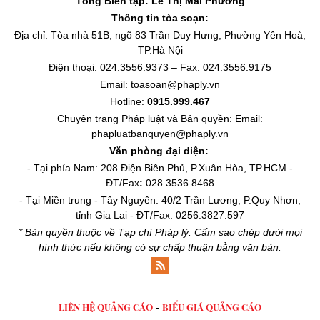
Tổng Biên tập:
Lê Thị Mai Phương
Thông tin tòa soạn:
Địa chỉ: Tòa nhà 51B, ngõ 83 Trần Duy Hưng, Phường Yên Hoà,
TP.Hà Nội
Điện thoại: 024.3556.9373 – Fax: 024.3556.9175
Email: toasoan@phaply.vn
Hotline:
0915.999.467
Chuyên trang
Pháp luật và Bản quyền
: Email:
phapluatbanquyen@phaply.vn
Văn phòng đại diện:
- Tại phía Nam: 208 Điện Biên Phủ, P.Xuân Hòa, TP.HCM -
ĐT/Fax
:
028.3536.8468
- Tại Miền trung - Tây Nguyên: 40/2 Trần Lương, P.Quy Nhơn,
tỉnh Gia Lai - ĐT/Fax: 0256.3827.597
* Bản quyền thuộc về Tạp chí Pháp lý. Cấm sao chép dưới mọi
hình thức nếu không có sự chấp thuận bằng văn bản.
LIÊN HỆ QUẢNG CÁO
BIỂU GIÁ QUẢNG CÁO
-