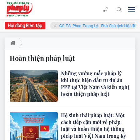
Hội đồng Biên tập
 - Chủ tịch Hội đồng
GS.TS. Phan Trung Lý - Phó Chủ tịch Hội đồng
Hoàn thiện pháp luật
Những vướng mắc pháp lý
khi thực hiện đầu tư dự án
PPP tại Việt Nam và kiến nghị
hoàn thiện pháp luật
Hệ sinh thái pháp luật: Một
cách tiếp cận mới về pháp
luật và hoàn thiện hệ thống
pháp luật Việt Nam trong kỷ