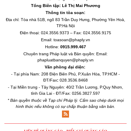
Tổng Biên tập:
Lê Thị Mai Phương
Thông tin tòa soạn:
Địa chỉ: Tòa nhà 51B, ngõ 83 Trần Duy Hưng, Phường Yên Hoà,
TP.Hà Nội
Điện thoại: 024.3556.9373 – Fax: 024.3556.9175
Email: toasoan@phaply.vn
Hotline:
0915.999.467
Chuyên trang
Pháp luật và Bản quyền
: Email:
phapluatbanquyen@phaply.vn
Văn phòng đại diện:
- Tại phía Nam: 208 Điện Biên Phủ, P.Xuân Hòa, TP.HCM -
ĐT/Fax
:
028.3536.8468
- Tại Miền trung - Tây Nguyên: 40/2 Trần Lương, P.Quy Nhơn,
tỉnh Gia Lai - ĐT/Fax: 0256.3827.597
* Bản quyền thuộc về Tạp chí Pháp lý. Cấm sao chép dưới mọi
hình thức nếu không có sự chấp thuận bằng văn bản.
LIÊN HỆ QUẢNG CÁO
BIỂU GIÁ QUẢNG CÁO