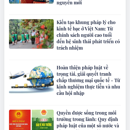
nguyên mới
Kiến tạo khung pháp lý cho
kinh tế bạc ở Việt Nam: Từ
chính sách người cao tuổi
đến hệ sinh thái phát triển có
trách nhiệm
Hoàn thiện pháp luật về
trọng tài, giải quyết tranh
chấp thương mại quốc tế - Từ
kinh nghiệm thực tiễn và nhu
cầu hội nhập
Quyền được sống trong môi
trường trong lành: Quy định
pháp luật của một số nước và