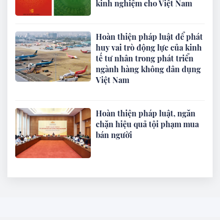
kinh nghiệm cho Việt Nam
Hoàn thiện pháp luật để phát
huy vai trò động lực của kinh
tế tư nhân trong phát triển
ngành hàng không dân dụng
Việt Nam
Hoàn thiện pháp luật, ngăn
chặn hiệu quả tội phạm mua
bán người