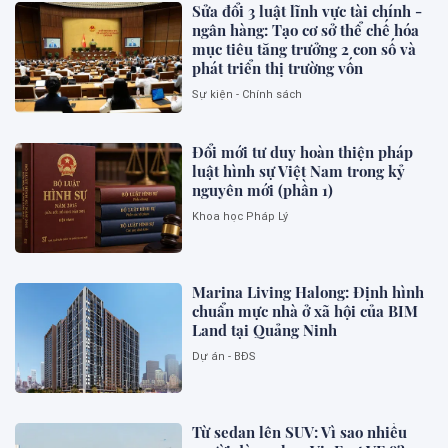
Sửa đổi 3 luật lĩnh vực tài chính -
ngân hàng: Tạo cơ sở thể chế hóa
mục tiêu tăng trưởng 2 con số và
phát triển thị trường vốn
Sự kiện - Chính sách
Đổi mới tư duy hoàn thiện pháp
luật hình sự Việt Nam trong kỷ
nguyên mới (phần 1)
Khoa học Pháp Lý
Marina Living Halong: Định hình
chuẩn mực nhà ở xã hội của BIM
Land tại Quảng Ninh
Dự án - BĐS
Từ sedan lên SUV: Vì sao nhiều