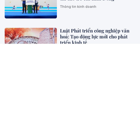
Thông tin kinh doanh
Luật Phát triển công nghiệp văn
hoá: Tạo động lực mới cho phát
triển kinh tế
Diễn đàn - Luật gia
Đề xuất không truy cứu trách
nhiệm hình sự khi đáp ứng đủ 6
điều kiện
Bên khung cửa tư pháp
Tập huấn triển khai Nghị quyết
Đại hội Hội Cựu chiến binh Việt
Nam lần thứ VIII
Thông tin cần biết