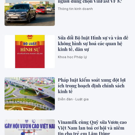
người dùng chọn VinFast VF 8?
Thông tin kinh doanh
Sửa đổi Bộ luật Hình sự và vấn đề
không hình sự hoá các quan hệ
kinh tế, dân sự
Khoa học Pháp Lý
Pháp luật kiểm soát xung đột lợi
ích trong hoạch định chính sách
kinh tế
Diễn đàn - Luật gia
Vinamilk cùng Quỹ sữa Vươn cao
Việt Nam lan toả cơ hội và niềm
tin cho trẻ em Lâm Đồng