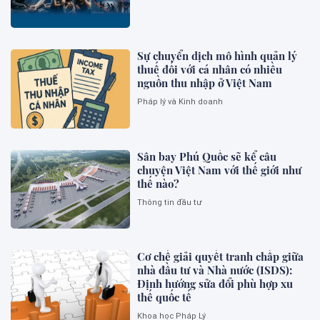
Sự chuyển dịch mô hình quản lý
thuế đối với cá nhân có nhiều
nguồn thu nhập ở Việt Nam
Pháp lý và Kinh doanh
Sân bay Phú Quốc sẽ kể câu
chuyện Việt Nam với thế giới như
thế nào?
Thông tin đầu tư
Cơ chế giải quyết tranh chấp giữa
nhà đầu tư và Nhà nước (ISDS):
Định hướng sửa đổi phù hợp xu
thế quốc tế
Khoa học Pháp Lý