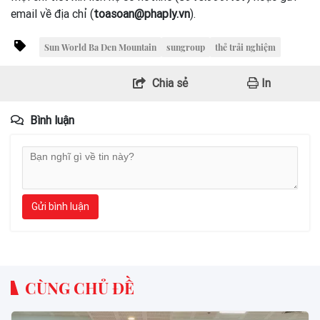
email về địa chỉ (
toasoan@phaply.vn
).
Sun World Ba Den Mountain
sungroup
thẻ trải nghiệm
Chia sẻ
In
Bình luận
Gửi bình luận
CÙNG CHỦ ĐỀ