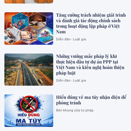
Tăng cường trách nhiệm giải trình
và đánh giá tác động chính sách
trong hoạt động lập pháp ở Việt
Nam
Diễn đàn - Luật gia
Những vướng mắc pháp lý khi
thực hiện đầu tư dự án PPP tại
Việt Nam và kiến nghị hoàn thiện
pháp luật
Diễn đàn - Luật gia
Hiểu đúng về ma túy nhận diện để
phòng tránh
Bên khung cửa tư pháp