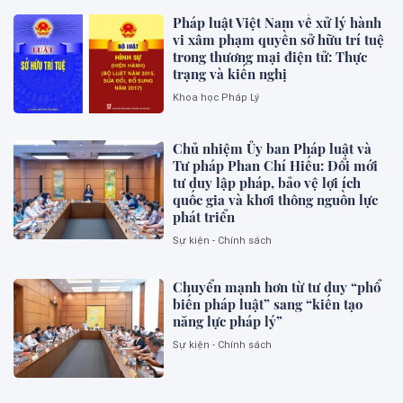
Pháp luật Việt Nam về xử lý hành
vi xâm phạm quyền sở hữu trí tuệ
trong thương mại điện tử: Thực
trạng và kiến nghị
Khoa học Pháp Lý
Chủ nhiệm Ủy ban Pháp luật và
Tư pháp Phan Chí Hiếu: Đổi mới
tư duy lập pháp, bảo vệ lợi ích
quốc gia và khơi thông nguồn lực
phát triển
Sự kiện - Chính sách
Chuyển mạnh hơn từ tư duy “phổ
biến pháp luật” sang “kiến tạo
năng lực pháp lý”
Sự kiện - Chính sách