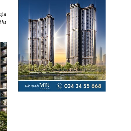
gia
iàu