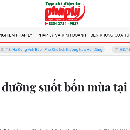
 NGHIỆM PHÁP LÝ
PHÁP LÝ VÀ KINH DOANH
BÊN KHUNG CỬA TƯ
nh Bảo - Phó Chủ tịch thường trực Hội đồng
GS.TS Võ Khánh Vinh - 
 dưỡng suốt bốn mùa tại