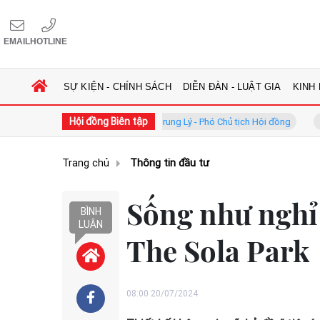
EMAIL
HOTLINE
SỰ KIỆN - CHÍNH SÁCH
DIỄN ĐÀN - LUẬT GIA
KINH
Hội đồng Biên tập
GS.TS. Phan Trung Lý - Phó Chủ tịch Hội đồng
TS. Hà Công A
Trang chủ
Thông tin đầu tư
Sống như nghỉ
BÌNH
LUẬN
The Sola Park
08:00 20/07/2024