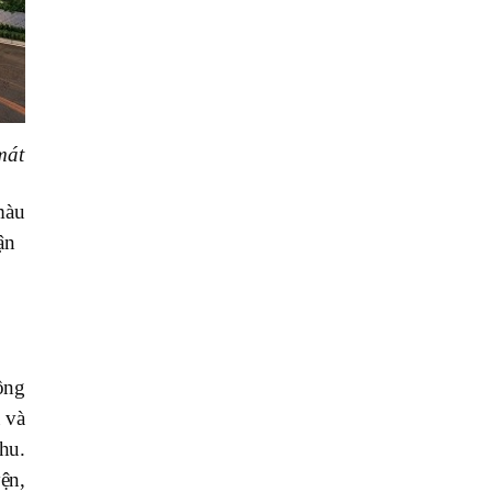
mát
màu
ận
ông
 và
hu.
ện,