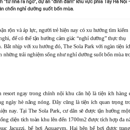
ch “từ nhà ra ngõ”, dự án “đình đám” khu vực phía Tây Hà Nội 
ân chốn nghỉ dưỡng suốt bốn mùa.
ận rộn và áp lực, người trẻ hiện nay có xu hướng tìm kiếm
 nghi, để có thể tận hưởng cảm giác “nghỉ dưỡng” thực thụ
h.
Bắt nhịp với xu hướng đó, The Sola Park với ngàn tiện íc
ân những trải nghiệm sống như nghỉ dưỡng suốt bốn mùa tr
 resort ngay trong chính nội khu căn hộ là tiện ích hàng 
ững ngày hè nắng nóng. Đây cũng là tiện ích quan trọng tr
hiện nay. Tại The Sola Park, cư dân sẽ được tận hưởng một
 tổng diện tích toàn khu lên đến 1700m2 được tích hợp đa n
 sục Jacuzzi, bể bơi Aquagym. Hai bên bể bơi được trang