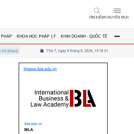
TÌM KIẾM
CHUYÊN MỤC
 PHÁP
KHOA HỌC PHÁP LÝ
KINH DOANH - QUỐC TẾ
Ủy viên Hội đồng
Thứ 7, ngày 8 tháng 8, 2026, 19:18:32
Tổng biên tập Lê Thị Mai Phương - Ủy viên thường