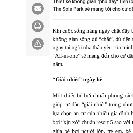
Thiết kế không gian “phủ đầy” tiện í
The Sola Park sẽ mang tới cho cư d
Khi cuộc sống hàng ngày chất đầy b
không gian sống đủ “chất”, đủ tiện
ngay tại ngôi nhà thân yêu của mìn
“All-in-one” sẽ mang đến cho cư d
năm.
“Giải nhiệt” ngày hè
Một chiếc bể bơi chuẩn phong cách
giúp cư dân “giải nhiệt” trong nh
lựa chọn an cư của nhiều gia đình 
bơi “xịn xò” chuẩn resort 5 sao với
giữa bể bơi người lớn, trẻ em, bể