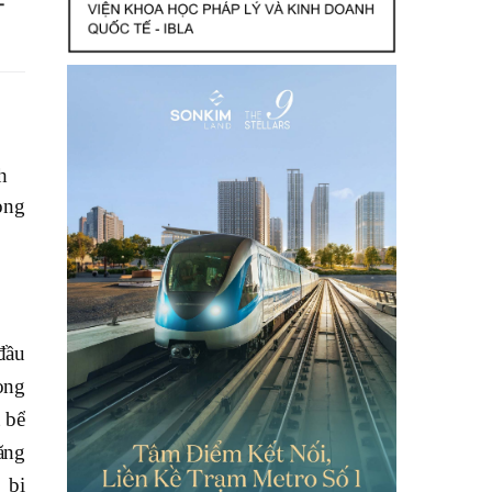
–
h
ong
đầu
ong
 bể
ăng
 bị