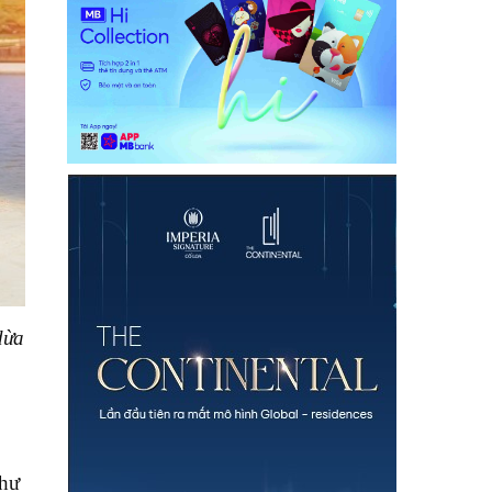
dừa
thư