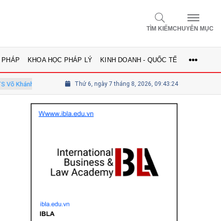
TÌM KIẾM
CHUYÊN MỤC
 PHÁP
KHOA HỌC PHÁP LÝ
KINH DOANH - QUỐC TẾ
inh - Ủy viên Hội đồng
Thứ 6, ngày 7 tháng 8, 2026, 09:43:25
Tổng biên tập Lê Thị Mai Phương - Ủy viên 