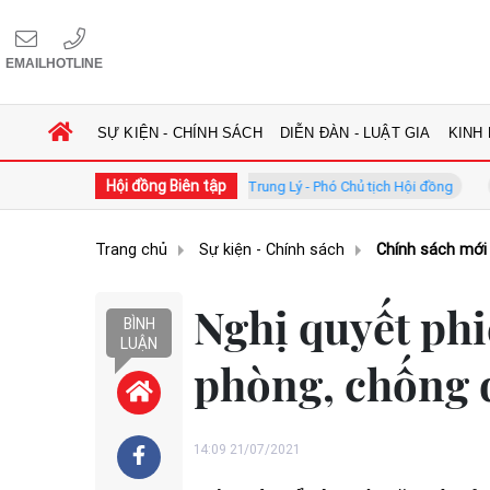
EMAIL
HOTLINE
SỰ KIỆN - CHÍNH SÁCH
DIỄN ĐÀN - LUẬT GIA
KINH
Hội đồng Biên tập
ồng
GS.TS. Phan Trung Lý - Phó Chủ tịch Hội đồng
TS. Hà C
Trang chủ
Sự kiện - Chính sách
Chính sách mới
Nghị quyết phi
BÌNH
LUẬN
phòng, chống 
14:09 21/07/2021