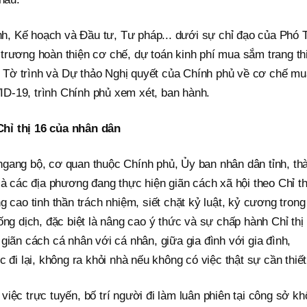
ính, Kế hoạch và Đầu tư, Tư pháp... dưới sự chỉ đạo của Phó 
trương hoàn thiện cơ chế, dự toán kinh phí mua sắm trang th
nh Tờ trình và Dự thảo Nghị quyết của Chính phủ về cơ chế m
D-19, trình Chính phủ xem xét, ban hành.
hỉ thị 16 của nhân dân
gang bộ, cơ quan thuộc Chính phủ, Ủy ban nhân dân tỉnh, th
là các địa phương đang thực hiện giãn cách xã hội theo Chỉ th
 cao tinh thần trách nhiệm, siết chặt kỷ luật, kỷ cương trong
ống dịch, đặc biệt là nâng cao ý thức và sự chấp hành Chỉ thị
giãn cách cá nhân với cá nhân, giữa gia đình với gia đình,
 đi lại, không ra khỏi nhà nếu không có việc thật sự cần thiết
iệc trực tuyến, bố trí người đi làm luân phiên tại công sở k