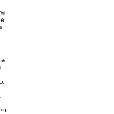
Thủ
iết
ua
ành
ị
 16
.
hông