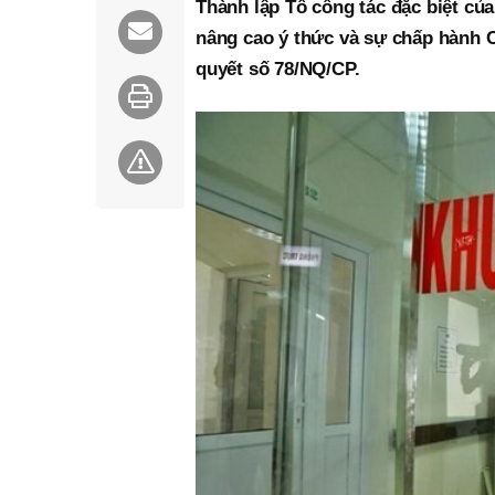
Thành lập Tổ công tác đặc biệt củ
nâng cao ý thức và sự chấp hành Ch
quyết số 78/NQ/CP.