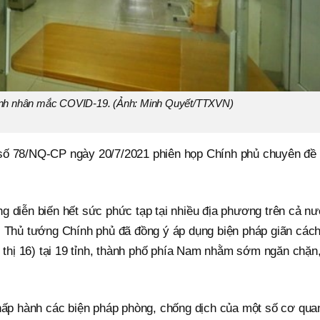
ệnh nhân mắc COVID-19. (Ảnh: Minh Quyết/TTXVN)
số 78/NQ-CP ngày 20/7/2021 phiên họp Chính phủ chuyên đề
g diễn biến hết sức phức tạp tại nhiều địa phương trên cả nư
. Thủ tướng Chính phủ đã đồng ý áp dụng biện pháp giãn các
ỉ thị 16) tại 19 tỉnh, thành phố phía Nam nhằm sớm ngăn chặn
chấp hành các biện pháp phòng, chống dịch của một số cơ qua