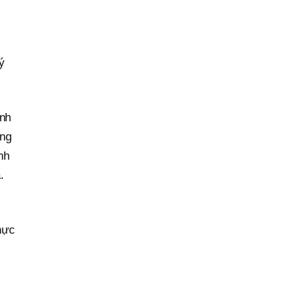
ý
ành
ợng
nh
.
hực