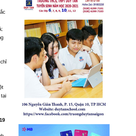
tắc
ả;
ng
chỉ
ệt
tại
19
nh