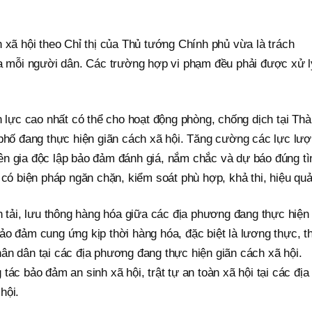
 xã hội theo Chỉ thị của Thủ tướng Chính phủ vừa là trách
ủa mỗi người dân. Các trường hợp vi phạm đều phải được xử l
n lực cao nhất có thể cho hoạt động phòng, chống dịch tại Th
 phố đang thực hiện giãn cách xã hội. Tăng cường các lực lư
n gia độc lập bảo đảm đánh giá, nắm chắc và dự báo đúng tì
 có biện pháp ngăn chặn, kiểm soát phù hợp, khả thi, hiệu quả
n tải, lưu thông hàng hóa giữa các địa phương đang thực hiện
ảo đảm cung ứng kịp thời hàng hóa, đặc biệt là lương thực, t
ân dân tại các địa phương đang thực hiện giãn cách xã hội.
ác bảo đảm an sinh xã hội, trật tự an toàn xã hội tại các địa
hội.