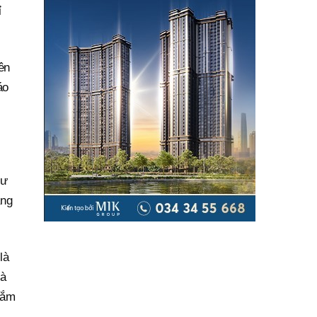
ỉ
ên
áo
tư
ang
là
là
sắm