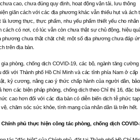
hưa cao, chưa đúng quy định, hoạt động vận tải, lưu thông
iện giãn cách với các địa phương khác vẫn thiếu hụt và ách 
t là lương thực, thực phẩm, nhu yếu phẩm thiết yếu cho nhân
n cách có nơi, có lúc vẫn còn chưa thật sự chủ động, hiệu qu
ịa phương chưa thật chặt chẽ; một số địa phương chưa đáp ứ
h trên địa bàn.
 gia phòng, chống dịch COVID-19, các bộ, ngành tăng cường 
âu đối với Thành phố Hồ Chí Minh và các tỉnh phía Nam ở cấp
luật, kỷ cương, nâng cao ý thức chấp hành của người dân, bảo
 hơn các biện pháp phòng, chống dịch theo Chỉ thị 16, đặc bi
mức cao hơn đối với các địa bàn có diễn biến dịch tễ phức tạp 
 vệ, chăm sóc sức khỏe, tính mạng của nhân dân là trên hết.
a Chính phủ thực hiện công tác phòng, chống dịch COVID-
ng tác "đặc biệt" của Chính phủ, đặt tại Thành phố Hồ Chí Mi