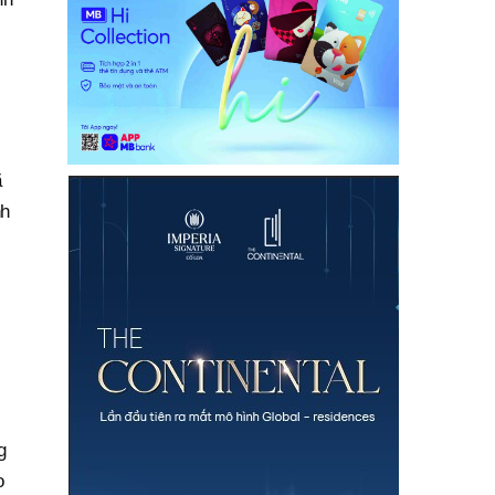
ã
nh
g
o