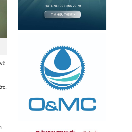
 về
ớc,
h
,
n