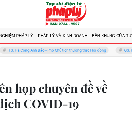
 NGHIỆM PHÁP LÝ
PHÁP LÝ VÀ KINH DOANH
BÊN KHUNG CỬA TƯ
ông Anh Bảo - Phó Chủ tịch thường trực Hội đồng
GS.TS Võ Khánh V
ên họp chuyên đề về
dịch COVID-19