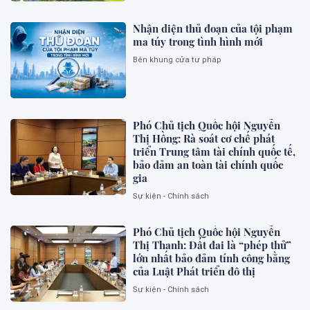
Nhận diện thủ đoạn của tội phạm
ma túy trong tình hình mới
Bên khung cửa tư pháp
Phó Chủ tịch Quốc hội Nguyễn
Thị Hồng: Rà soát cơ chế phát
triển Trung tâm tài chính quốc tế,
bảo đảm an toàn tài chính quốc
gia
Sự kiện - Chính sách
Phó Chủ tịch Quốc hội Nguyễn
Thị Thanh: Đất đai là “phép thử”
lớn nhất bảo đảm tính công bằng
của Luật Phát triển đô thị
Sự kiện - Chính sách