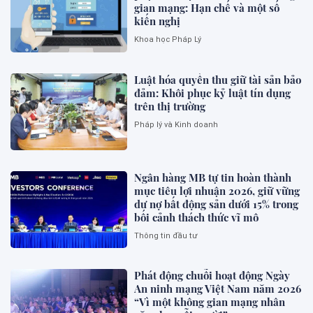
gian mạng: Hạn chế và một số
kiến nghị
Khoa học Pháp Lý
Luật hóa quyền thu giữ tài sản bảo
đảm: Khôi phục kỷ luật tín dụng
trên thị trường
Pháp lý và Kinh doanh
Ngân hàng MB tự tin hoàn thành
mục tiêu lợi nhuận 2026, giữ vững
dư nợ bất động sản dưới 15% trong
bối cảnh thách thức vĩ mô
Thông tin đầu tư
Phát động chuỗi hoạt động Ngày
An ninh mạng Việt Nam năm 2026
“Vì một không gian mạng nhân