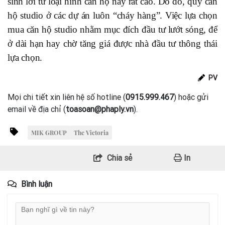
sinh lời từ loại hình căn hộ này rất cao. Do đó, quỹ căn
hộ studio ở các dự án luôn “cháy hàng”. Việc lựa chọn
mua căn hộ studio nhằm mục đích đầu tư lướt sóng, để
ở dài hạn hay chờ tăng giá được nhà đầu tư thông thái
lựa chọn.
PV
Mọi chi tiết xin liên hệ số hotline (
0915.999.467
) hoặc gửi
email về địa chỉ (
toasoan@phaply.vn
).
MIK GROUP
The Victoria
Chia sẻ
In
Bình luận