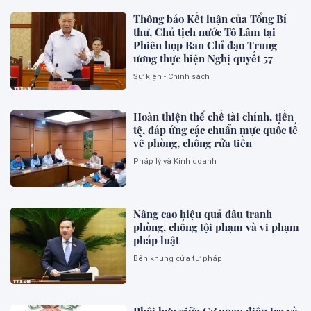
Thông báo Kết luận của Tổng Bí
thư, Chủ tịch nước Tô Lâm tại
Phiên họp Ban Chỉ đạo Trung
ương thực hiện Nghị quyết 57
Sự kiện - Chính sách
Hoàn thiện thể chế tài chính, tiền
tệ, đáp ứng các chuẩn mực quốc tế
về phòng, chống rửa tiền
Pháp lý và Kinh doanh
Nâng cao hiệu quả đấu tranh
phòng, chống tội phạm và vi phạm
pháp luật
Bên khung cửa tư pháp