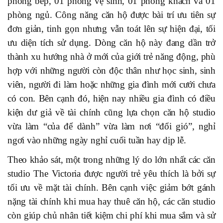
phòng bếp, 01 phòng vệ sinh, 01 phòng khách và 01
phòng ngủ. Công năng căn hộ được bài trí ưu tiên sự
đơn giản, tinh gọn nhưng vẫn toát lên sự hiện đại, tối
ưu diện tích sử dụng. Dòng căn hộ này đang dần trở
thành xu hướng nhà ở mới của giới trẻ năng động, phù
hợp với những người còn độc thân như học sinh, sinh
viên, người đi làm hoặc những gia đình mới cưới chưa
có con. Bên cạnh đó, hiện nay nhiều gia đình có điều
kiện dư giả về tài chính cũng lựa chọn căn hộ studio
vừa làm “của để dành” vừa làm nơi “đổi gió”, nghỉ
ngơi vào những ngày nghỉ cuối tuần hay dịp lễ.
Theo khảo sát, một trong những lý do lớn nhất các căn
studio The Victoria được người trẻ yêu thích là bởi sự
tối ưu về mặt tài chính. Bên cạnh việc giảm bớt gánh
nặng tài chính khi mua hay thuê căn hộ, các căn studio
còn giúp chủ nhân tiết kiệm chi phí khi mua sắm và sử