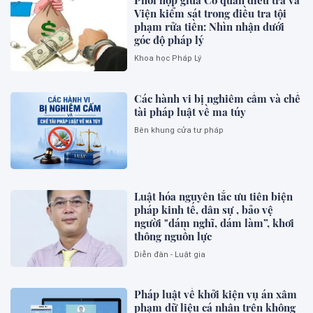
Phối hợp giữa Cơ quan điều tra và
Viện kiểm sát trong điều tra tội
phạm rửa tiền: Nhìn nhận dưới
góc độ pháp lý
Khoa học Pháp Lý
Các hành vi bị nghiêm cấm và chế
tài pháp luật về ma túy
Bên khung cửa tư pháp
Luật hóa nguyên tắc ưu tiên biện
pháp kinh tế, dân sự , bảo vệ
người "dám nghĩ, dám làm”, khơi
thông nguồn lực
Diễn đàn - Luật gia
Pháp luật về khởi kiện vụ án xâm
phạm dữ liệu cá nhân trên không