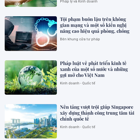
Pháp lý và Kinh doanh
Tội phạm buôn lậu trên không
gian mạng và một số kiến nghị
nâng cao hiệu quả phòng, chống
Bên khung cửa tư pháp
Pháp luật về phát triển kinh tế
xanh của một số nước và những
gợi mở cho Việt Nam
Kinh doanh - Quốc tế
Nền tảng vượt trội giúp Singapore
xây dựng thành công trung tâm tài
chính quốc tế
Kinh doanh - Quốc tế