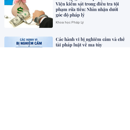
Viện kiểm sát trong điều tra tội
phạm rửa tiền: Nhìn nhận dưới
góc độ pháp lý
Khoa học Pháp Lý
Các hành vi bị nghiêm cấm và chế
tài pháp luật về ma túy
Bên khung cửa tư pháp
Luật hóa nguyên tắc ưu tiên biện
pháp kinh tế, dân sự , bảo vệ
người "dám nghĩ, dám làm”, khơi
thông nguồn lực
Diễn đàn - Luật gia
Pháp luật về khởi kiện vụ án xâm
phạm dữ liệu cá nhân trên không