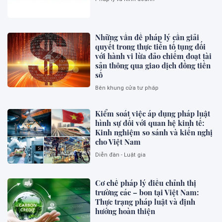
Những vấn đề pháp lý cần giải
quyết trong thực tiễn tố tụng đối
với hành vi lừa đảo chiếm đoạt tài
sản thông qua giao dịch đồng tiền
số
Bên khung cửa tư pháp
Kiểm soát việc áp dụng pháp luật
hình sự đối với quan hệ kinh tế:
Kinh nghiệm so sánh và kiến nghị
cho Việt Nam
Diễn đàn - Luật gia
Cơ chế pháp lý điều chỉnh thị
trường các – bon tại Việt Nam:
Thực trạng pháp luật và định
hướng hoàn thiện