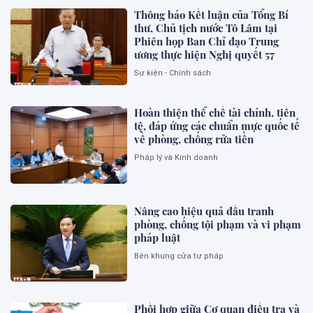
Thông báo Kết luận của Tổng Bí
thư, Chủ tịch nước Tô Lâm tại
Phiên họp Ban Chỉ đạo Trung
ương thực hiện Nghị quyết 57
Sự kiện - Chính sách
Hoàn thiện thể chế tài chính, tiền
tệ, đáp ứng các chuẩn mực quốc tế
về phòng, chống rửa tiền
Pháp lý và Kinh doanh
Nâng cao hiệu quả đấu tranh
phòng, chống tội phạm và vi phạm
pháp luật
Bên khung cửa tư pháp
Phối hợp giữa Cơ quan điều tra và