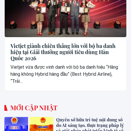
Vietjet giành chiến thắng lớn với bộ ba danh
hiệu tại Giải thưởng người tiêu dùng Hàn
Quốc 2026
Vietjet vừa được vinh danh với bộ ba danh hiệu “Hãng
hàng không Hybrid hàng đầu” (Best Hybrid Airline),
“Trải...
MỚI CẬP NHẬT
Quyền sở hữu trí tuệ nội dung số
do AI sáng tạo, thực trạng pháp lý
và giải pháp phát triển kinh tế số