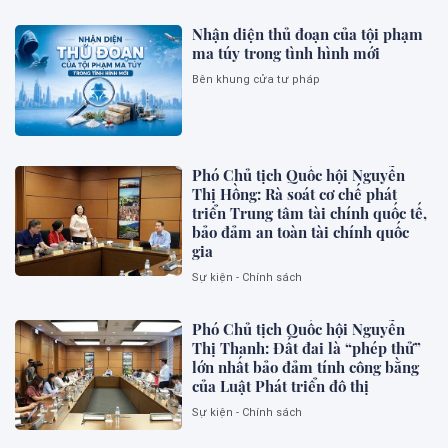
Nhận diện thủ đoạn của tội phạm
ma túy trong tình hình mới
Bên khung cửa tư pháp
Phó Chủ tịch Quốc hội Nguyễn
Thị Hồng: Rà soát cơ chế phát
triển Trung tâm tài chính quốc tế,
bảo đảm an toàn tài chính quốc
gia
Sự kiện - Chính sách
Phó Chủ tịch Quốc hội Nguyễn
Thị Thanh: Đất đai là “phép thử”
lớn nhất bảo đảm tính công bằng
của Luật Phát triển đô thị
Sự kiện - Chính sách