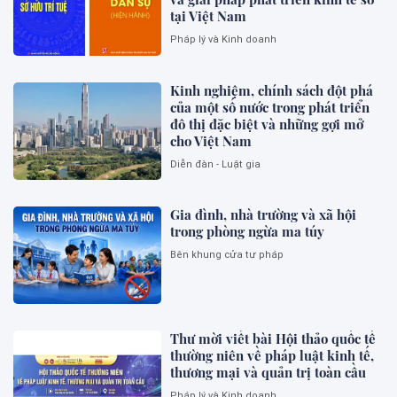
tại Việt Nam
Pháp lý và Kinh doanh
Kinh nghiệm, chính sách đột phá
của một số nước trong phát triển
đô thị đặc biệt và những gợi mở
cho Việt Nam
Diễn đàn - Luật gia
Gia đình, nhà trường và xã hội
trong phòng ngừa ma túy
Bên khung cửa tư pháp
Thư mời viết bài Hội thảo quốc tế
thường niên về pháp luật kinh tế,
thương mại và quản trị toàn cầu
Pháp lý và Kinh doanh