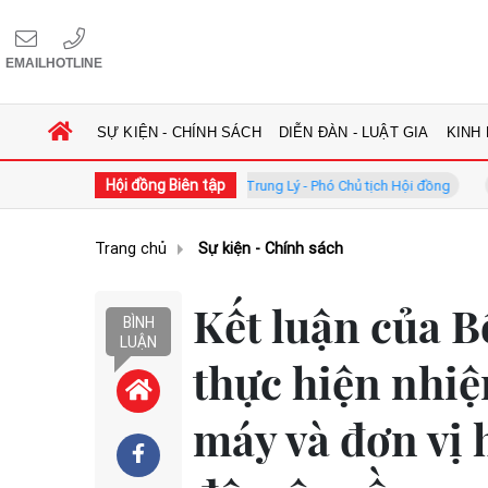
EMAIL
HOTLINE
SỰ KIỆN - CHÍNH SÁCH
DIỄN ĐÀN - LUẬT GIA
KINH
Hội đồng Biên tập
đồng
GS.TS. Phan Trung Lý - Phó Chủ tịch Hội đồng
TS. Hà 
Trang chủ
Sự kiện - Chính sách
Kết luận của B
BÌNH
LUẬN
thực hiện nhiệ
máy và đơn vị 