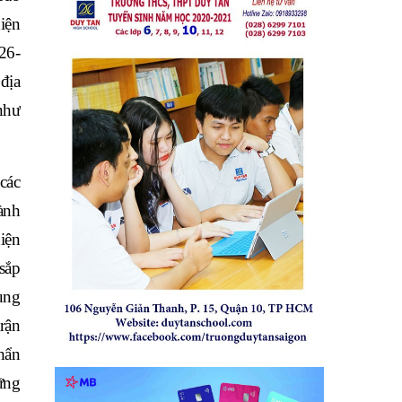
iện
26-
địa
như
các
ành
iện
sắp
ung
rận
hẩn
ững