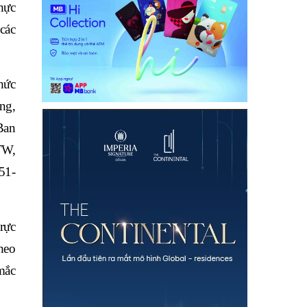
hực
các
hức
ng,
 Ban
TW,
51-
rực
heo
mắc