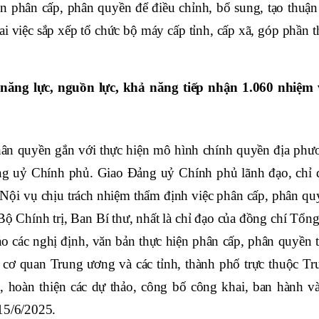
an phân cấp, phân quyền để điều chỉnh, bổ sung, tạo thuận 
ai việc sắp xếp tổ chức bộ máy cấp tỉnh, cấp xã, góp phần 
 năng lực, nguồn lực, khả năng tiếp nhận 1.060 nhiệm 
hân quyền gắn với thực hiện mô hình chính quyền địa phư
ảng uỷ Chính phủ. Giao Đảng uỷ Chính phủ lãnh đạo, chỉ 
ội vụ chịu trách nhiệm thẩm định việc phân cấp, phân qu
ộ Chính trị, Ban Bí thư, nhất là chỉ đạo của đồng chí Tổng
o các nghị định, văn bản thực hiện phân cấp, phân quyền t
ác cơ quan Trung ương và các tỉnh, thành phố trực thuộc Tr
u, hoàn thiện các dự thảo, công bố công khai, ban hành và
15/6/2025.