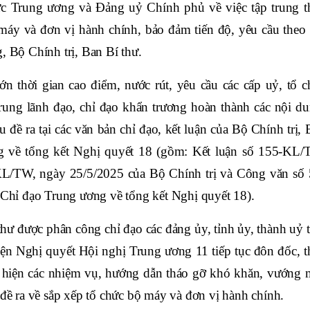
ức Trung ương và Đảng uỷ Chính phủ về việc tập trung t
máy và đơn vị hành chính, bảo đảm tiến độ, yêu cầu theo 
, Bộ Chính trị, Ban Bí thư.
ớn thời gian cao điểm, nước rút, yêu cầu các cấp uỷ, tổ c
 trung lãnh đạo, chỉ đạo khẩn trương hoàn thành các nội du
 đề ra tại các văn bản chỉ đạo, kết luận của Bộ Chính trị,
g về tổng kết Nghị quyết 18 (gồm: Kết luận số 155-KL/
KL/TW, ngày 25/5/2025 của Bộ Chính trị và Công văn số 
hỉ đạo Trung ương về tổng kết Nghị quyết 18).
hư được phân công chỉ đạo các đảng ủy, tỉnh ủy, thành uỷ t
iện Nghị quyết Hội nghị Trung ương 11 tiếp tục đôn đốc, t
hực hiện các nhiệm vụ, hướng dẫn tháo gỡ khó khăn, vướng 
 đề ra về sắp xếp tổ chức bộ máy và đơn vị hành chính.