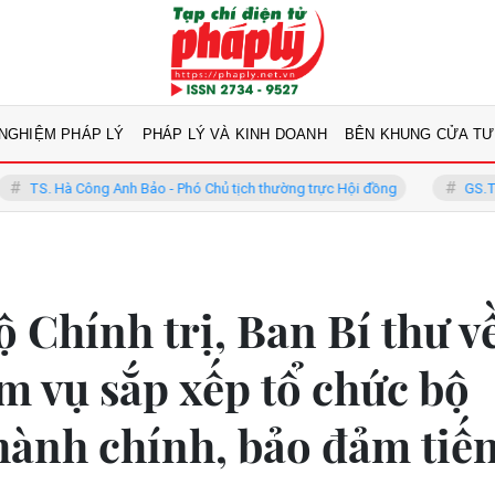
 NGHIỆM PHÁP LÝ
PHÁP LÝ VÀ KINH DOANH
BÊN KHUNG CỬA TƯ
Công Anh Bảo - Phó Chủ tịch thường trực Hội đồng
GS.TS Võ Khánh V
ộ Chính trị, Ban Bí thư v
m vụ sắp xếp tổ chức bộ
hành chính, bảo đảm tiế