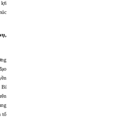
lợi
thúc
vụ,
ơng
đạo
yền
 Bí
rên
ung
 tổ