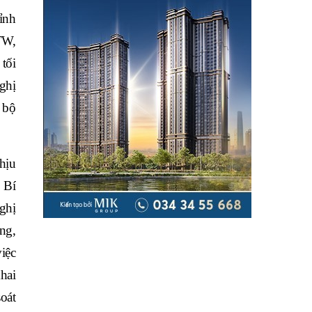
ỉnh
TW,
tối
nghị
 bộ
hịu
 Bí
ghị
ng,
iệc
hai
soát