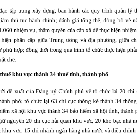
ạo tập trung xây dựng, ban hành các quy trình quản lý t
iảm thủ tục hành chính; đánh giá tổng thể, đồng bộ về n
 1.060 nhiệm vụ, thẩm quyền của cấp xã để thực hiện nhiệm
c hiện phân cấp giữa Trung ương và địa phương, giữa ch
phù hợp; đồng thời trong quá trình tổ chức thực hiện phải
ặt chẽ.
c thuế khu vực thành 34 thuế tỉnh, thành phố
ới đề xuất của Đảng uỷ Chính phủ về tổ chức lại 20 chi 
thành phố; tổ chức lại 63 chi cục thống kê thành 34 thống
 hiểm xã hội khu vực thành 34 bảo hiểm xã hội tỉnh, thành 
 giữ nguyên 20 chi cục hải quan khu vực, 20 kho bạc nhà n
c khu vực, 15 chi nhánh ngân hàng nhà nước và điều chỉnh 