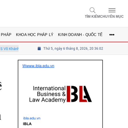
TÌM KIẾM
CHUYÊN MỤC
 PHÁP
KHOA HỌC PHÁP LÝ
KINH DOANH - QUỐC TẾ
inh - Ủy viên Hội đồng
Thứ 5, ngày 6 tháng 8, 2026, 20:36:03
Tổng biên tập Lê Thị Mai Phương - Ủy viên 
ề
n