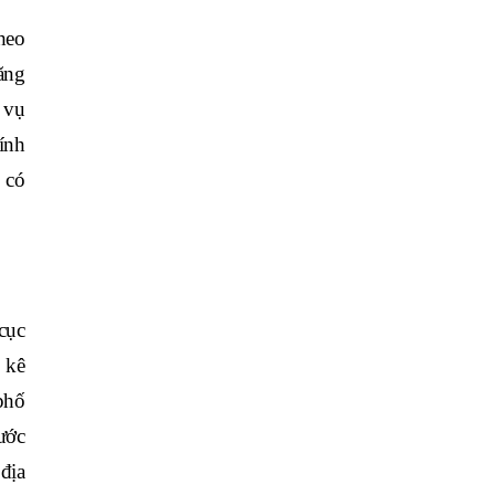
heo
ăng
 vụ
ính
 có
cục
 kê
phố
ước
địa