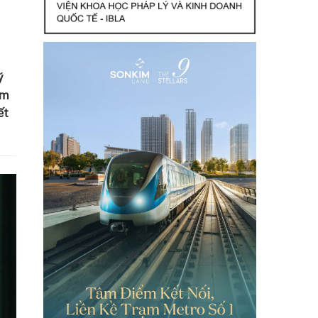
ý
ệm
ết