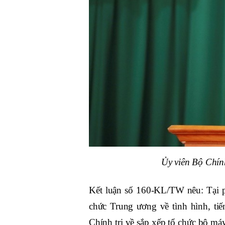
Ủy viên Bộ Chín
Kết luận số 160-KL/TW nêu: Tại p
chức Trung ương về tình hình, tiế
Chính trị về sắp xếp tổ chức bộ m