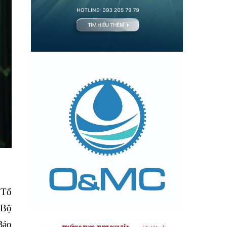
 Tổ
 Bộ
Báo