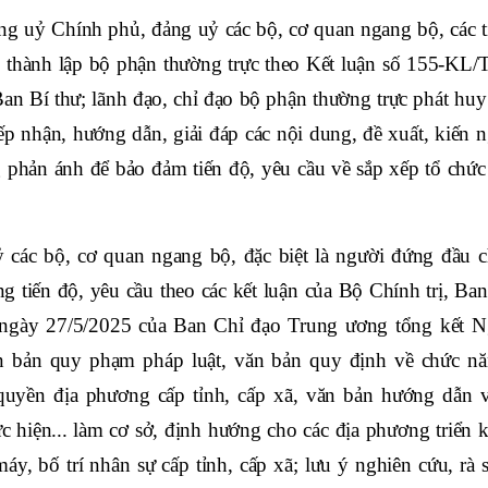
g uỷ Chính phủ, đảng uỷ các bộ, cơ quan ngang bộ, các t
c thành lập bộ phận thường trực theo Kết luận số 155-KL/
an Bí thư; lãnh đạo, chỉ đạo bộ phận thường trực phát huy 
tiếp nhận, hướng dẫn, giải đáp các nội dung, đề xuất, kiến 
g phản ánh để bảo đảm tiến độ, yêu cầu về sắp xếp tổ chức
các bộ, cơ quan ngang bộ, đặc biệt là người đứng đầu c
g tiến độ, yêu cầu theo các kết luận của Bộ Chính trị, Ban
gày 27/5/2025 của Ban Chỉ đạo Trung ương tổng kết N
n bản quy phạm pháp luật, văn bản quy định về chức nă
uyền địa phương cấp tỉnh, cấp xã, văn bản hướng dẫn v
 hiện... làm cơ sở, định hướng cho các địa phương triển k
áy, bố trí nhân sự cấp tỉnh, cấp xã; lưu ý nghiên cứu, rà 