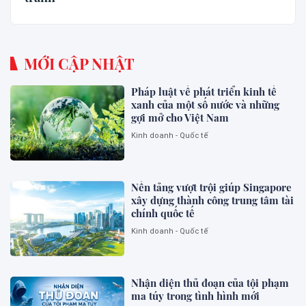
MỚI CẬP NHẬT
Pháp luật về phát triển kinh tế
xanh của một số nước và những
gợi mở cho Việt Nam
Kinh doanh - Quốc tế
Nền tảng vượt trội giúp Singapore
xây dựng thành công trung tâm tài
chính quốc tế
Kinh doanh - Quốc tế
Nhận diện thủ đoạn của tội phạm
ma túy trong tình hình mới