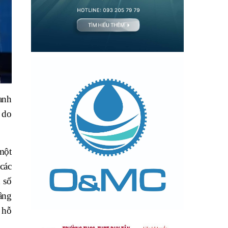
anh
 do
một
các
 số
âng
 hỗ