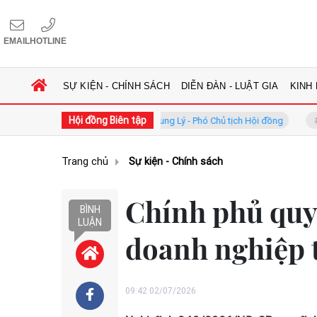
EMAIL
HOTLINE
SỰ KIỆN - CHÍNH SÁCH
DIỄN ĐÀN - LUẬT GIA
KINH
Hội đồng Biên tập
g
GS.TS. Phan Trung Lý - Phó Chủ tịch Hội đồng
TS. Hà Côn
Trang chủ
Sự kiện - Chính sách
Chính phủ quy 
BÌNH
LUẬN
doanh nghiệp 
09:42 02/07/2026