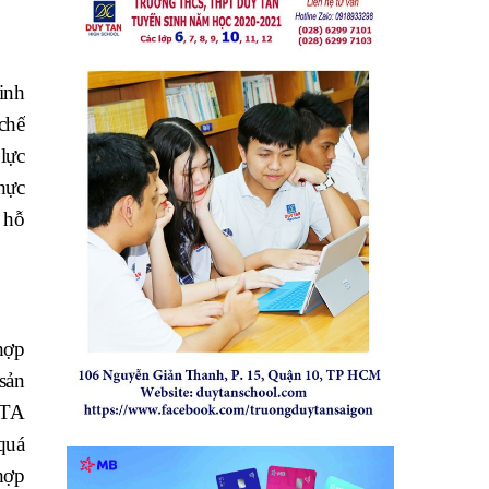
inh
chế
 lực
hực
 hỗ
 hợp
sản
FTA
quá
hợp