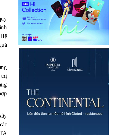
quy
ình
 Hệ
quá
ựng
thị
ưng
hợp
xây
các
FTA