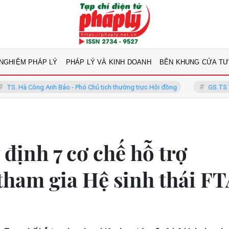
 NGHIỆM PHÁP LÝ
PHÁP LÝ VÀ KINH DOANH
BÊN KHUNG CỬA TƯ
g Anh Bảo - Phó Chủ tịch thường trực Hội đồng
GS.TS Võ Khánh Vinh
định 7 cơ chế hỗ trợ
tham gia Hệ sinh thái F