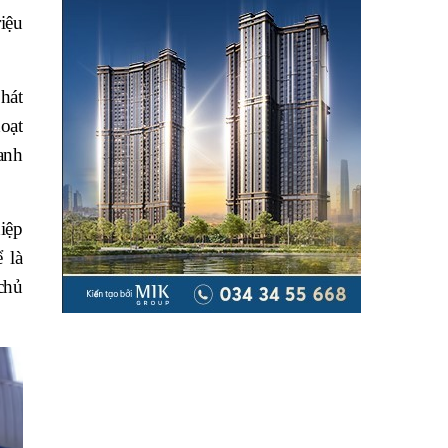
iệu
phát
hoạt
anh
iệp
 là
chủ