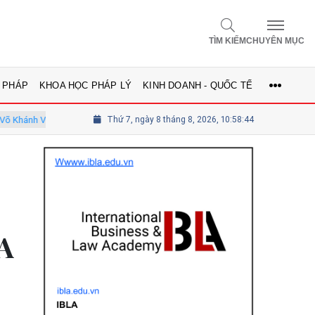
TÌM KIẾM
CHUYÊN MỤC
 PHÁP
KHOA HỌC PHÁP LÝ
KINH DOANH - QUỐC TẾ
 - Ủy viên Hội đồng
Thứ 7, ngày 8 tháng 8, 2026, 10:58:45
Tổng biên tập Lê Thị Mai Phương - Ủy viên thư
TA