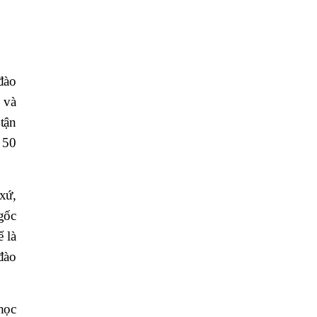
đào
 và
tận
 50
xứ,
gốc
 là
đào
học