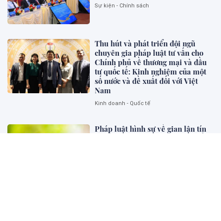
Sự kiện - Chính sách
Thu hút và phát triển đội ngũ
chuyên gia pháp luật tư vấn cho
Chính phủ về thương mại và đầu
tư quốc tế: Kinh nghiệm của một
số nước và đề xuất đối với Việt
Nam
Kinh doanh - Quốc tế
Pháp luật hình sự về gian lận tín
chỉ carbon: Kinh nghiệm một số
quốc gia và gợi mở cho Việt Nam
Pháp lý và Kinh doanh
Tác hại của ma túy đối với cá
nhân, gia đình và xã hội
Bên khung cửa tư pháp