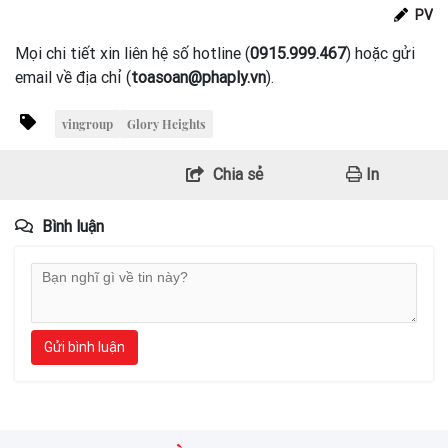
PV
Mọi chi tiết xin liên hệ số hotline (
0915.999.467
) hoặc gửi
email về địa chỉ (
toasoan@phaply.vn
).
vingroup
Glory Heights
Chia sẻ
In
Bình luận
Gửi bình luận