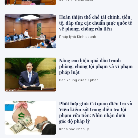
Hoàn thiện thể chế tài chính, tiền
tệ, đáp ứng các chuẩn mực quốc tế
về phòng, chống rửa tiền
Pháp lý và Kinh doanh
Nâng cao hiệu quả đấu tranh
phòng, chống tội phạm và vi phạm
pháp luật
Bên khung cửa tư pháp
Phối hợp giữa Cơ quan điều tra và
Viện kiểm sát trong điều tra tội
phạm rửa tiền: Nhìn nhận dưới
góc độ pháp lý
Khoa học Pháp Lý