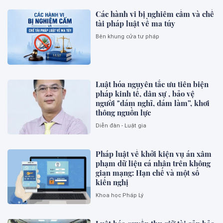
Các hành vi bị nghiêm cấm và chế
tài pháp luật về ma túy
Bên khung cửa tư pháp
Luật hóa nguyên tắc ưu tiên biện
pháp kinh tế, dân sự , bảo vệ
người "dám nghĩ, dám làm”, khơi
thông nguồn lực
Diễn đàn - Luật gia
Pháp luật về khởi kiện vụ án xâm
phạm dữ liệu cá nhân trên không
gian mạng: Hạn chế và một số
kiến nghị
Khoa học Pháp Lý