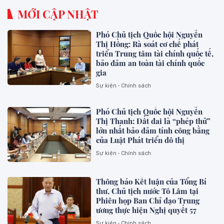
MỚI CẬP NHẬT
Phó Chủ tịch Quốc hội Nguyễn
Thị Hồng: Rà soát cơ chế phát
triển Trung tâm tài chính quốc tế,
bảo đảm an toàn tài chính quốc
gia
Sự kiện - Chính sách
Phó Chủ tịch Quốc hội Nguyễn
Thị Thanh: Đất đai là “phép thử”
lớn nhất bảo đảm tính công bằng
của Luật Phát triển đô thị
Sự kiện - Chính sách
Thông báo Kết luận của Tổng Bí
thư, Chủ tịch nước Tô Lâm tại
Phiên họp Ban Chỉ đạo Trung
ương thực hiện Nghị quyết 57
Sự kiện - Chính sách