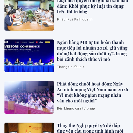
Luật hóa quyền thu giữ tài sản bảo
đảm: Khôi phục kỷ luật tín dụng
trên thị trường
Pháp lý và Kinh doanh
Ngân hàng MB tự tin hoàn thành
mục tiêu lợi nhuận 2026, giữ vững
dư nợ bất động sản dưới 15% trong
bối cảnh thách thức vĩ mô
Thông tin đầu tư
Phát động chuỗi hoạt động Ngày
An ninh mạng Việt Nam năm 2026
“Vì một không gian mạng nhân
văn cho mỗi người”
Bên khung cửa tư pháp
Thay thế Nghị quyết 96 để đáp
ứng yêu cầu trong tình hình mới