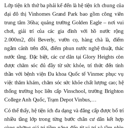
Lớp tiện ích thứ ba phải kể đến là hệ tiện ích chung của
đại đô thị Vinhomes Grand Park bao gồm công viên
trung tâm 36ha; quảng trường Golden Eagle – nơi vui
chơi, giải trí của các gia đình với hồ nước rộng
2.000m2, đồi Beverly, vườn cọ, hàng chà là, điểm
ngắm cảnh trên đồi, điểm phun nước nghệ thuật, thác
nước tầng. Đặc biệt, các cư dân tại Glory Heights còn
được chăm sóc đủ đầy từ sức khỏe, trí thức đến tinh
thần với bệnh viện Đa khoa Quốc tế Vinmec phục vụ
việc thăm khám, chăm sóc sức khỏe chất lượng cao; hệ
thống trường học liên cấp Vinschool, trường Brighton
College Anh Quốc, Trạm Depot Vinbus,…
Có thể thấy, hệ tiện ích đa dạng và đẳng cấp được bố trí
nhiều tầng lớp trong từng bước chân cư dân kết hợp
cùng những giá trị tiềm năng đến từ vị trí và tầm nhìn