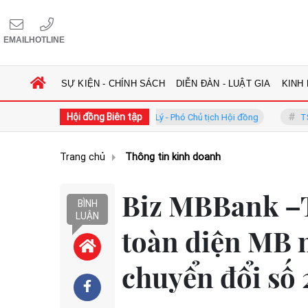
EMAIL
HOTLINE
SỰ KIỆN - CHÍNH SÁCH
DIỄN ĐÀN - LUẬT GIA
KINH
Hội đồng Biên tập
GS.TS. Phan Trung Lý - Phó Chủ tịch Hội đồng
TS. Hà Công Anh Bả
Trang chủ
Thông tin kinh doanh
Biz MBBank –T
BÌNH
LUẬN
toàn diện MB 
chuyển đổi số 