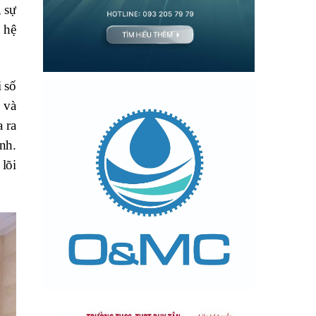
 sự
 hệ
 số
 và
 ra
nh.
lõi