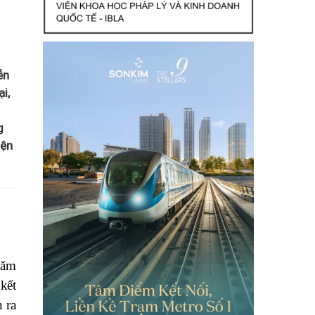
ễn
i,
g
iện
năm
kết
 ra