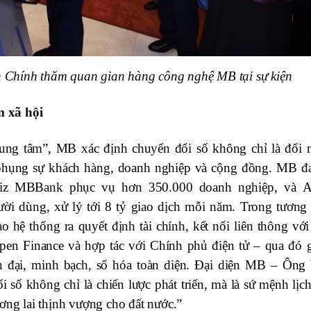
Chính thăm quan gian hàng công nghệ MB tại sự kiện
m xã hội
trung tâm”, MB xác định chuyển đổi số không chỉ là đổi 
 phụng sự khách hàng, doanh nghiệp và cộng đồng. MB đ
 Biz MBBank phục vụ hơn 350.000 doanh nghiệp, và 
i dùng, xử lý tới 8 tỷ giao dịch mỗi năm. Trong tương l
 hệ thống ra quyết định tài chính, kết nối liên thông với
Open Finance và hợp tác với Chính phủ điện tử – qua đó 
 đại, minh bạch, số hóa toàn diện. Đại diện MB
– Ông
số không chỉ là chiến lược phát triển, mà là sứ mệnh lịch
ơng lai thịnh vượng cho đất nước.”