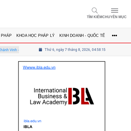
TÌM KIẾM
CHUYÊN MỤC
 PHÁP
KHOA HỌC PHÁP LÝ
KINH DOANH - QUỐC TẾ
iên Hội đồng
Tổng biên tập Lê Thị Mai Phương - Ủy viên thường trự
Thứ 6, ngày 7 tháng 8, 2026, 04:58:16