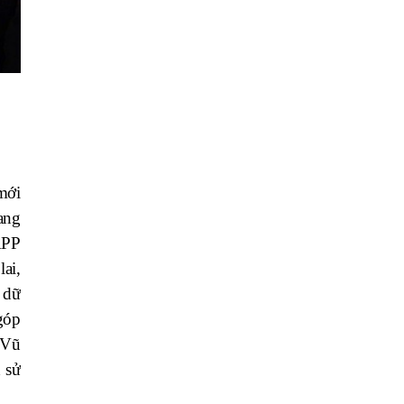
mới
ang
APP
ai,
 dữ
góp
 Vũ
 sử