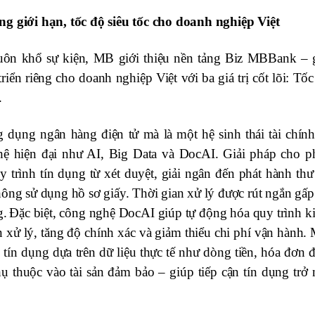
ng giới hạn, tốc độ siêu tốc cho doanh nghiệp Việt
uôn khổ sự kiện, MB giới thiệu nền tảng Biz MBBank – g
riển riêng cho doanh nghiệp Việt với ba giá trị cốt lõi: Tố
.
dụng ngân hàng điện tử mà là một hệ sinh thái tài chính
hệ hiện đại như AI, Big Data và DocAI. Giải pháp cho p
 trình tín dụng từ xét duyệt, giải ngân đến phát hành thư 
hông sử dụng hồ sơ giấy. Thời gian xử lý được rút ngắn gấp
g.
Đặc biệt, công nghệ DocAI giúp tự động hóa quy trình k
n xử lý, tăng độ chính xác và giảm thiểu chi phí vận hành.
tín dụng dựa trên dữ liệu thực tế như dòng tiền, hóa đơn đ
hụ thuộc vào tài sản đảm bảo – giúp tiếp cận tín dụng trở 