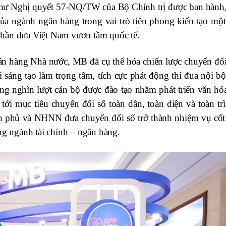
 như Nghị quyết 57-NQ/TW của Bộ Chính trị được ban hành,
ủa ngành ngân hàng trong vai trò tiên phong kiến tạo một
p phần đưa Việt Nam vươn tầm quốc tế.
ân hàng Nhà nước, MB đã cụ thể hóa chiến lược chuyển đổi
 sáng tạo làm trọng tâm, tích cực phát động thi đua nội bộ
àng nghìn lượt cán bộ được đào tạo nhằm phát triển văn hóa
tới mục tiêu chuyển đổi số toàn dân, toàn diện và toàn trì
phủ và NHNN đưa chuyển đổi số trở thành nhiệm vụ cốt 
ong ngành tài chính – ngân hàng
.