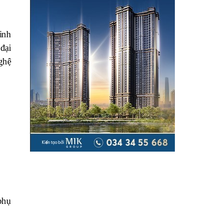
inh
 đại
ghệ
phụ