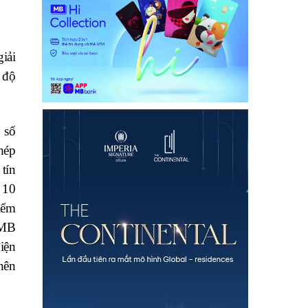
iải
c độ
 số
hép
tín
 10
iểm
 MB
iện
nên