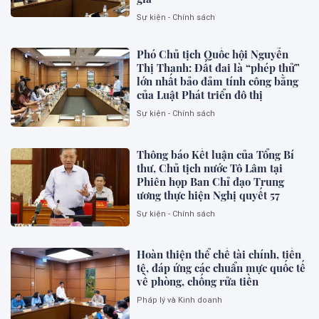
Sự kiện - Chính sách
Phó Chủ tịch Quốc hội Nguyễn
Thị Thanh: Đất đai là “phép thử”
lớn nhất bảo đảm tính công bằng
của Luật Phát triển đô thị
Sự kiện - Chính sách
Thông báo Kết luận của Tổng Bí
thư, Chủ tịch nước Tô Lâm tại
Phiên họp Ban Chỉ đạo Trung
ương thực hiện Nghị quyết 57
Sự kiện - Chính sách
Hoàn thiện thể chế tài chính, tiền
tệ, đáp ứng các chuẩn mực quốc tế
về phòng, chống rửa tiền
Pháp lý và Kinh doanh