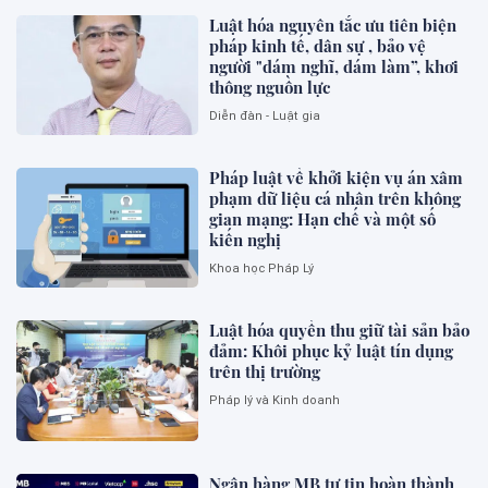
Luật hóa nguyên tắc ưu tiên biện
pháp kinh tế, dân sự , bảo vệ
người "dám nghĩ, dám làm”, khơi
thông nguồn lực
Diễn đàn - Luật gia
Pháp luật về khởi kiện vụ án xâm
phạm dữ liệu cá nhân trên không
gian mạng: Hạn chế và một số
kiến nghị
Khoa học Pháp Lý
Luật hóa quyền thu giữ tài sản bảo
đảm: Khôi phục kỷ luật tín dụng
trên thị trường
Pháp lý và Kinh doanh
Ngân hàng MB tự tin hoàn thành