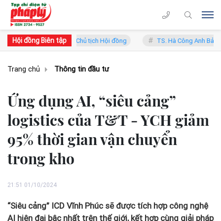
Hội đồng Biên tập
g Lý - Phó Chủ tịch Hội đồng
TS. Hà Công Anh Bảo - Phó Chủ tịch t
Trang chủ
Thông tin đầu tư
Ứng dụng AI, “siêu cảng”
logistics của T&T - YCH giảm
95% thời gian vận chuyển
trong kho
21:51 01/10/2024
“Siêu cảng” ICD Vĩnh Phúc sẽ được tích hợp công nghệ
AI hiện đại bậc nhất trên thế giới, kết hợp cùng giải pháp