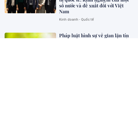
số nước và đề xuất đối với Việt
Nam
Kinh doanh - Quốc tế
Pháp luật hình sự về gian lận tín
chỉ carbon: Kinh nghiệm một số
quốc gia và gợi mở cho Việt Nam
Pháp lý và Kinh doanh
Tác hại của ma túy đối với cá
nhân, gia đình và xã hội
Bên khung cửa tư pháp
Sự chuyển dịch mô hình quản lý
thuế đối với cá nhân có nhiều
nguồn thu nhập ở Việt Nam