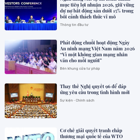
mục tiêu lợi nhuận 2026, giữ vững
dư nợ bất động sản dưới 15% trong
bối cảnh thách thức vĩ mô
Thông tin đầu tư
Phát động chuỗi hoạt động Ngày
An ninh mạng Việt Nam năm 2026
“Vì một không gian mạng nhân
văn cho mỗi người”
Bên khung cửa tư pháp
Thay thế Nghị quyết 96 để đáp
ứng yêu cầu trong tình hình mới
Sự kiện - Chính sách
Cơ chế giải quyết tranh chấp
thương mại quốc tế của WTO