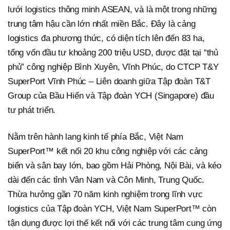
lưới logistics thông minh ASEAN, và là một trong những
trung tâm hậu cần lớn nhất miền Bắc. Đây là cảng
logistics đa phương thức, có diện tích lên đến 83 ha,
tổng vốn đầu tư khoảng 200 triệu USD, được đặt tại “thủ
phủ” công nghiệp Bình Xuyên, Vĩnh Phúc, do CTCP T&Y
SuperPort Vĩnh Phúc – Liên doanh giữa Tập đoàn T&T
Group của Bầu Hiển và Tập đoàn YCH (Singapore) đầu
tư phát triển.
Nằm trên hành lang kinh tế phía Bắc, Việt Nam
SuperPort™ kết nối 20 khu công nghiệp với các cảng
biển và sân bay lớn, bao gồm Hải Phòng, Nội Bài, và kéo
dài đến các tỉnh Vân Nam và Côn Minh, Trung Quốc.
Thừa hưởng gần 70 năm kinh nghiệm trong lĩnh vực
logistics của Tập đoàn YCH, Việt Nam SuperPort™ còn
tận dụng được lợi thế kết nối với các trung tâm cung ứng