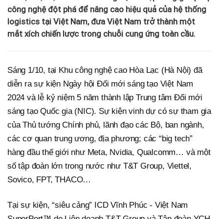
công nghệ đột phá để nâng cao hiệu quả của hệ thống
logistics tại Việt Nam, đưa Việt Nam trở thành một
mắt xích chiến lược trong chuỗi cung ứng toàn cầu.
Sáng 1/10, tại Khu công nghệ cao Hòa Lạc (Hà Nội) đã
diễn ra sự kiện Ngày hội Đổi mới sáng tạo Việt Nam
2024 và lễ kỷ niệm 5 năm thành lập Trung tâm Đổi mới
sáng tạo Quốc gia (NIC). Sự kiện vinh dự có sự tham gia
của Thủ tướng Chính phủ, lãnh đạo các Bộ, ban ngành,
các cơ quan trung ương, địa phương; các “big tech”
hàng đầu thế giới như Meta, Nvidia, Qualcomm… và một
số tập đoàn lớn trong nước như T&T Group, Viettel,
Sovico, FPT, THACO…
Tại sự kiện, “siêu cảng” ICD Vĩnh Phúc - Việt Nam
SuperPort™ do Liên doanh T&T Group và Tập đoàn YCH