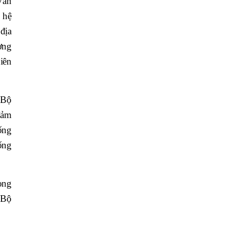
Văn
 hệ
địa
ờng
biên
 Bộ
đảm
ống
ống
òng
 Bộ