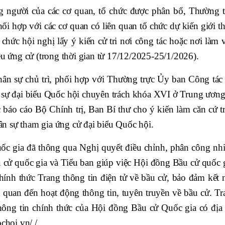
ng người của các cơ quan, tổ chức được phân bổ, Thường t
hối hợp với các cơ quan có liên quan tổ chức dự kiến giới t
chức hội nghị lấy ý kiến cử tri nơi công tác hoặc nơi làm 
ệu ứng cử (trong thời gian từ 17/12/2025-25/1/2026).
hân sự chủ trì, phối hợp với Thường trực Ủy ban Công tác 
sự đại biểu Quốc hội chuyên trách khóa XVI ở Trung ương
 báo cáo Bộ Chính trị, Ban Bí thư cho ý kiến làm căn cứ tr
hân sự tham gia ứng cử đại biểu Quốc hội.
ốc gia đã thông qua Nghị quyết điều chỉnh, phân công nh
 cử quốc gia và Tiểu ban giúp việc Hội đồng Bầu cử quốc g
ính thức Trang thông tin điện tử về bầu cử, bảo đảm kết n
n quan đến hoạt động thông tin, tuyên truyền về bầu cử. Tr
thông tin chính thức của Hội đồng Bầu cử Quốc gia có địa 
choi.vn/./.