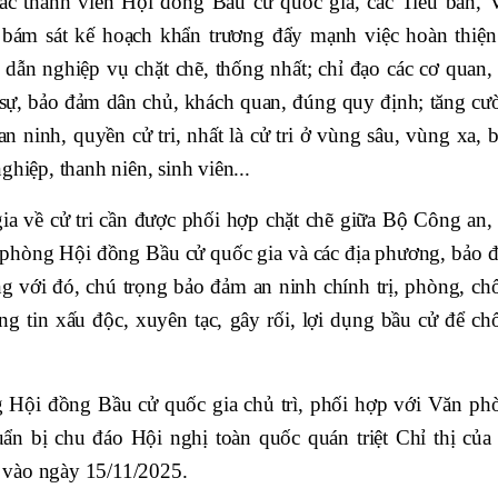
ác thành viên Hội đồng Bầu cử quốc gia, các Tiểu ban, 
bám sát kế hoạch khẩn trương đẩy mạnh việc hoàn thiện
dẫn nghiệp vụ chặt chẽ, thống nhất; chỉ đạo các cơ quan, 
sự, bảo đảm dân chủ, khách quan, đúng quy định; tăng cư
n ninh, quyền cử tri, nhất là cử tri ở vùng sâu, vùng xa, 
hiệp, thanh niên, sinh viên...
gia về cử tri cần được phối hợp chặt chẽ giữa Bộ Công an,
phòng Hội đồng Bầu cử quốc gia và các địa phương, bảo 
ng với đó, chú trọng bảo đảm an ninh chính trị, phòng, ch
ng tin xấu độc, xuyên tạc, gây rối, lợi dụng bầu cử để ch
 Hội đồng Bầu cử quốc gia chủ trì, phối hợp với Văn ph
uẩn bị chu đáo Hội nghị toàn quốc quán triệt Chỉ thị của
cử vào ngày 15/11/2025.