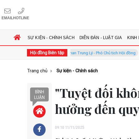
EMAIL
HOTLINE
SỰ KIỆN - CHÍNH SÁCH
DIỄN ĐÀN - LUẬT GIA
KINH
Hội đồng Biên tập
đồng
GS.TS. Phan Trung Lý - Phó Chủ tịch Hội đồng
TS. Hà 
Trang chủ
Sự kiện - Chính sách
"Tuyệt đối khô
BÌNH
LUẬN
hưởng đến quy
09:10 11/11/2025