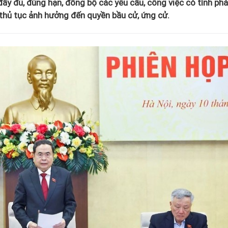
ầy đủ, đúng hạn, đồng bộ các yêu cầu, công việc có tính ph
t thủ tục ảnh hưởng đến quyền bầu cử, ứng cử.