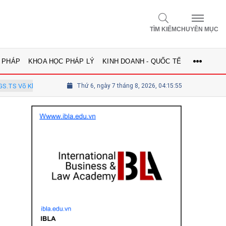
TÌM KIẾM
CHUYÊN MỤC
 PHÁP
KHOA HỌC PHÁP LÝ
KINH DOANH - QUỐC TẾ
inh - Ủy viên Hội đồng
Thứ 6, ngày 7 tháng 8, 2026, 04:15:57
Tổng biên tập Lê Thị Mai Phương - Ủy viên