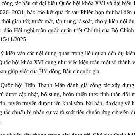
ai công tác bầu cử đại biểu Quốc hội khóa XVI và đại biểu 
26 -2031; báo cáo kết quả từ sau Phiên họp thứ hai đến 
hời gian tới; trước mắt, tập trung rà soát, cho ý kiến nội d
u đáo Hội nghị toàn quốc quán triệt Chỉ thị của Bộ Chính t
 15/11/2025.
ý kiến vào các nội dung quan trọng liên quan đến dự kiến
 Quốc hội khóa XVI cũng như việc kiện toàn một số thành v
an giúp việc của Hội đồng Bầu cử quốc gia.
ch Quốc hội Trần Thanh Mẫn đánh giá công tác xây dựng
cử được cập nhật, bổ sung, hoàn thiện theo tinh thần đổi m
tin, tuyên truyền được triển khai sớm, bài bản, đa dạng về 
 tác chuẩn bị nhân sự và rà soát tiêu chuẩn ứng cử viên đ
h.