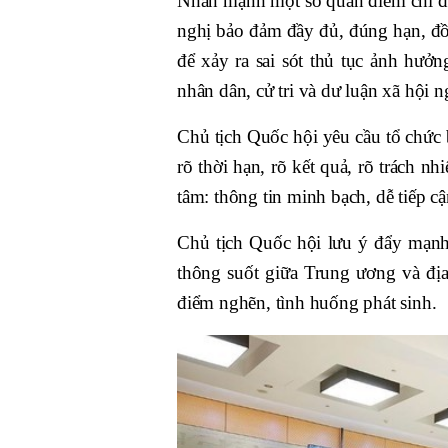
Nhấn mạnh một số quan điểm chỉ đạ
nghị bảo đảm đầy đủ, đúng hạn, đồn
để xảy ra sai sót thủ tục ảnh hưở
nhân dân, cử tri và dư luận xã hội 
Chủ tịch Quốc hội yêu cầu tổ chức b
rõ thời hạn, rõ kết quả, rõ trách nh
tâm: thông tin minh bạch, dễ tiếp cận
Chủ tịch Quốc hội lưu ý đẩy mạnh
thông suốt giữa Trung ương và địa
điểm nghẽn, tình huống phát sinh.