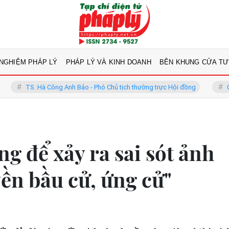
 NGHIỆM PHÁP LÝ
PHÁP LÝ VÀ KINH DOANH
BÊN KHUNG CỬA TƯ
Công Anh Bảo - Phó Chủ tịch thường trực Hội đồng
GS.TS Võ Khánh V
ng để xảy ra sai sót ảnh
ền bầu cử, ứng cử"