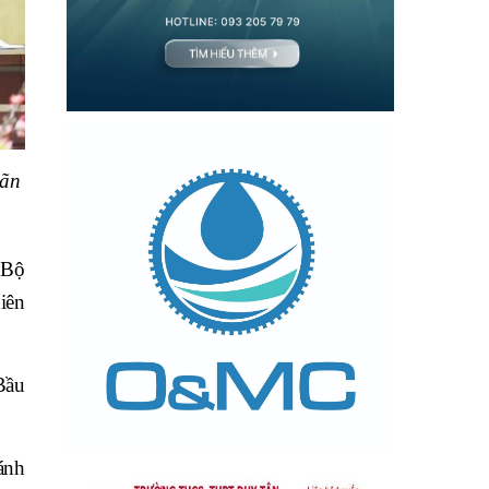
oãn
 Bộ
iên
Bầu
ánh