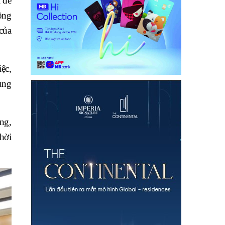
 đề
ông
của
iệc,
rung
ng,
hời