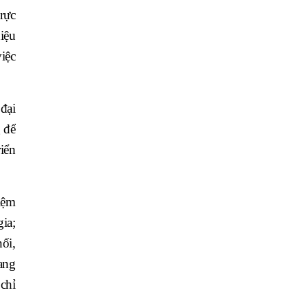
rực
hiệu
việc
đại
 để
iển
iệm
ia;
ối,
ang
chỉ