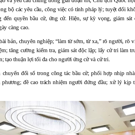
o và yêu cầu chung trong giai đoạn tới, Chủ tịch Quốc hội
g bộ các yêu cầu, công việc có tính pháp lý; tuyệt đối kh
ng đến quyền bầu cử, ứng cử. Hiện, sự kỳ vọng, giám sát 
ngày càng cao.
ài bản, chuyên nghiệp; “làm từ sớm, từ xa,” rõ người, rõ v
iệm; tăng cường kiểm tra, giám sát độc lập; lấy cử tri làm t
; tạo thuận lợi tối đa cho người ứng cử và cử tri.
 chuyển đổi số trong công tác bầu cử; phối hợp nhịp nhà
 phương; đề cao trách nhiệm người đứng đầu; xử lý kịp t