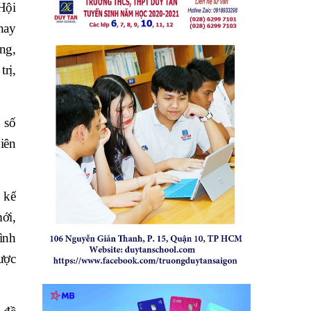
Hội
nay
ung,
rị,
 số
iên
 kế
ới,
hình
ược