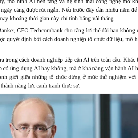
ây, mô hình AI nền tảng và hệ sinh thái công nghệ mở kh
 ngày càng được rút ngắn. Nếu trước đây cần nhiều năm để 
 nay khoảng thời gian này chỉ tính bằng vài tháng.
 Banker, CEO Techcombank cho rằng lợi thế dài hạn không 
c quyết định bởi cách doanh nghiệp tổ chức dữ liệu, mô h
ra trong cách doanh nghiệp tiếp cận AI trên toàn cầu. Khác 
p có ứng dụng AI hay không, mà ở khả năng vận hành AI h
anh giới giữa những tổ chức dừng ở mức thử nghiệm với 
thành năng lực cạnh tranh thực sự.