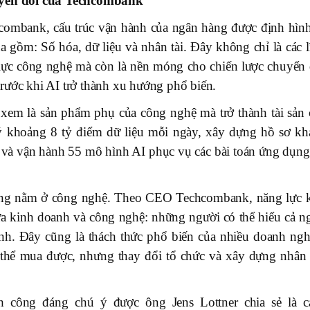
huyển đổi của Techcombank
chcombank, cấu trúc vận hành của ngân hàng được định hình
a gồm: Số hóa, dữ liệu và nhân tài. Đây không chỉ là các l
lực công nghệ mà còn là nền móng cho chiến lược chuyển 
rước khi AI trở thành xu hướng phổ biến.
xem là sản phẩm phụ của công nghệ mà trở thành tài sản 
ý khoảng 8 tỷ điểm dữ liệu mỗi ngày, xây dựng hồ sơ kh
 và vận hành 55 mô hình AI phục vụ các bài toán ứng dụng
hông nằm ở công nghệ. Theo CEO Techcombank, năng lực 
a kinh doanh và công nghệ: những người có thể hiểu cả n
anh. Đây cũng là thách thức phổ biến của nhiều doanh ngh
thể mua được, nhưng thay đổi tổ chức và xây dựng nhân 
 công đáng chú ý được ông Jens Lottner chia sẻ là c