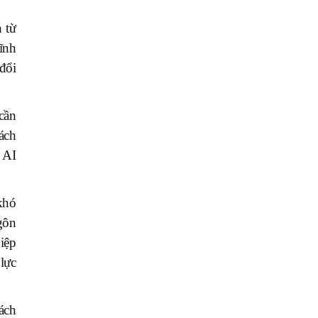
 từ
ĩnh
đổi
cần
ách
 AI
khó
gôn
iệp
lực
ách