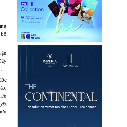
ưng
 bộ
vận
Đây
.
đốc
áo,
liên
yết
hơn