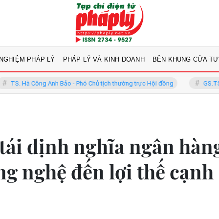
 NGHIỆM PHÁP LÝ
PHÁP LÝ VÀ KINH DOANH
BÊN KHUNG CỬA TƯ
ng Anh Bảo - Phó Chủ tịch thường trực Hội đồng
GS.TS Võ Khánh Vi
ái định nghĩa ngân hàn
ng nghệ đến lợi thế cạnh