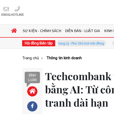
EMAIL
HOTLINE
SỰ KIỆN - CHÍNH SÁCH
DIỄN ĐÀN - LUẬT GIA
KINH
Hội đồng Biên tập
ng
GS.TS. Phan Trung Lý - Phó Chủ tịch Hội đồng
TS. Hà Cô
Trang chủ
Thông tin kinh doanh
Techcombank t
BÌNH
LUẬN
bằng AI: Từ cô
tranh dài hạn