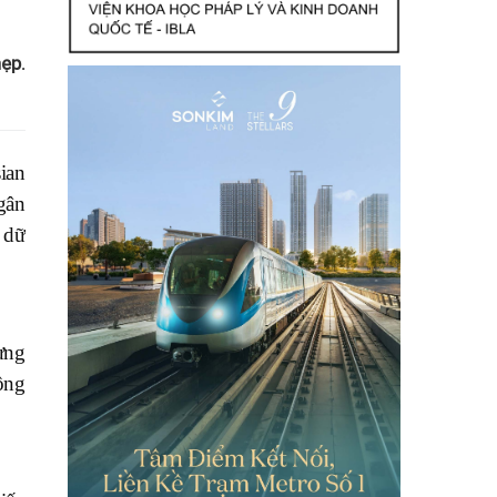
ẹp.
ian
gân
 dữ
ừng
ông