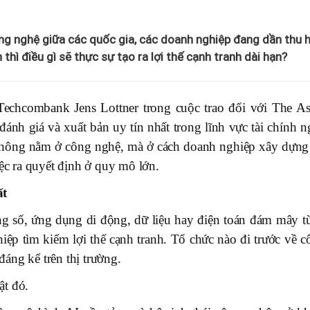
ng nghệ giữa các quốc gia, các doanh nghiệp đang dần thu h
thì điều gì sẽ thực sự tạo ra lợi thế cạnh tranh dài hạn?
chcombank Jens Lottner trong cuộc trao đổi với The As
ánh giá và xuất bản uy tín nhất trong lĩnh vực tài chính n
hể không nằm ở công nghệ, mà ở cách doanh nghiệp xây dựng
iệc ra quyết định ở quy mô lớn.
ất
ng số, ứng dụng di động, dữ liệu hay điện toán đám mây t
iệp tìm kiếm lợi thế cạnh tranh. Tổ chức nào đi trước về c
áng kể trên thị trường.
ật đó.