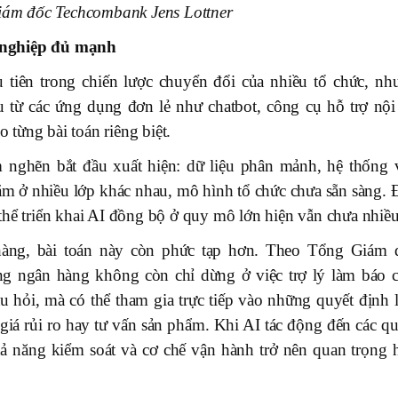
ám đốc Techcombank Jens Lottner
 nghiệp đủ mạnh
 tiên trong chiến lược chuyển đổi của nhiều tổ chức, nh
u từ các ứng dụng đơn lẻ như chatbot, công cụ hỗ trợ nội
từng bài toán riêng biệt.
nghẽn bắt đầu xuất hiện: dữ liệu phân mảnh, hệ thống 
nằm ở nhiều lớp khác nhau, mô hình tổ chức chưa sẵn sàng. 
thể triển khai AI đồng bộ ở quy mô lớn hiện vẫn chưa nhiều
 hàng, bài toán này còn phức tạp hơn. Theo Tổng Giám 
g ngân hàng không còn chỉ dừng ở việc trợ lý làm báo c
âu hỏi, mà có thể tham gia trực tiếp vào những quyết định 
giá rủi ro hay tư vấn sản phẩm. Khi AI tác động đến các qu
khả năng kiểm soát và cơ chế vận hành trở nên quan trọng 