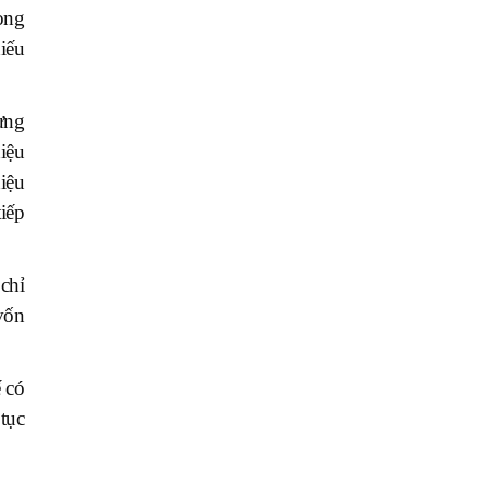
ọng
iếu
ựng
iệu
iệu
iếp
chỉ
vốn
ế có
tục