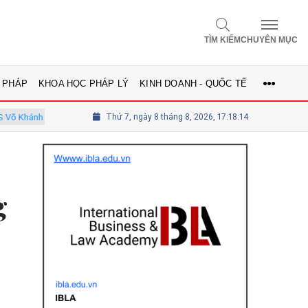
TÌM KIẾM
CHUYÊN MỤC
 PHÁP
KHOA HỌC PHÁP LÝ
KINH DOANH - QUỐC TẾ
nh - Ủy viên Hội đồng
Thứ 7, ngày 8 tháng 8, 2026, 17:18:15
Tổng biên tập Lê Thị Mai Phương - Ủy viên t
g