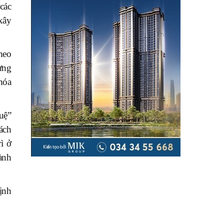
 các
xây
heo
ựng
hóa
uệ”
ách
ì ở
hành
ịnh