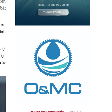
iến
bắt
còn
ình
biệt
iệu
các