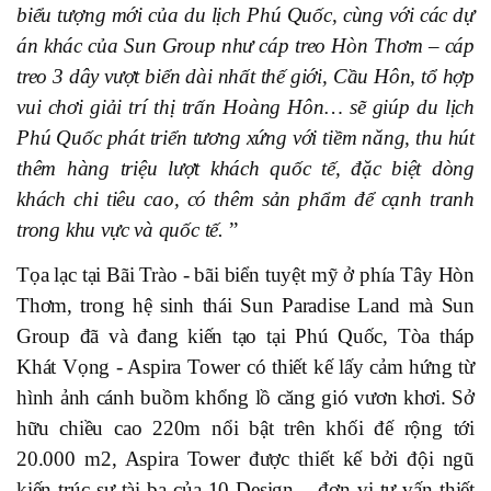
biểu tượng mới của du lịch Phú Quốc, cùng với các dự
án khác của Sun Group như cáp treo Hòn Thơm – cáp
treo 3 dây vượt biển dài nhất thế giới, Cầu Hôn, tổ hợp
vui chơi giải trí thị trấn Hoàng Hôn… sẽ giúp du lịch
Phú Quốc phát triển tương xứng với tiềm năng, thu hút
thêm hàng triệu lượt khách quốc tế, đặc biệt dòng
khách chi tiêu cao, có thêm sản phẩm để cạnh tranh
trong khu vực và quốc tế.
”
Tọa lạc tại Bãi Trào - bãi biển tuyệt mỹ ở phía Tây Hòn
Thơm, trong hệ sinh thái Sun Paradise Land mà Sun
Group đã và đang kiến tạo tại Phú Quốc, Tòa tháp
Khát Vọng - Aspira Tow
er có thiết kế lấy cảm hứng từ
hình ảnh cánh buồm khổng lồ căng gió vươn khơi. Sở
hữu chiều cao 220m nổi bật trên khối đế rộng tới
20.000 m2, Aspira Tower được thiết kế bởi đội ngũ
kiến trúc sư tài ba của 10 Design – đơn vị tư vấn thiết