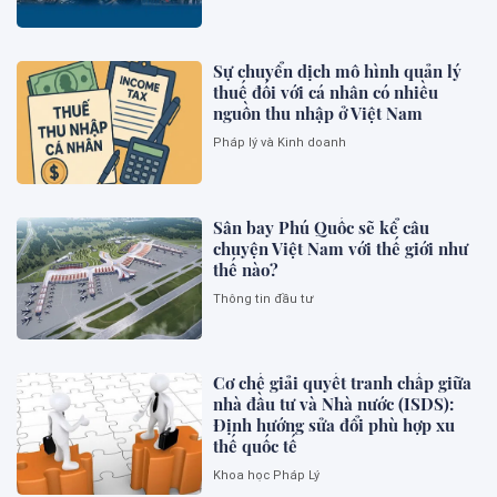
Sự chuyển dịch mô hình quản lý
thuế đối với cá nhân có nhiều
nguồn thu nhập ở Việt Nam
Pháp lý và Kinh doanh
Sân bay Phú Quốc sẽ kể câu
chuyện Việt Nam với thế giới như
thế nào?
Thông tin đầu tư
Cơ chế giải quyết tranh chấp giữa
nhà đầu tư và Nhà nước (ISDS):
Định hướng sửa đổi phù hợp xu
thế quốc tế
Khoa học Pháp Lý