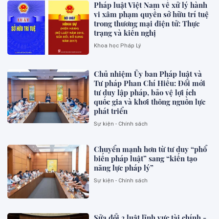
Pháp luật Việt Nam về xử lý hành
vi xâm phạm quyền sở hữu trí tuệ
trong thương mại điện tử: Thực
trạng và kiến nghị
Khoa học Pháp Lý
Chủ nhiệm Ủy ban Pháp luật và
Tư pháp Phan Chí Hiếu: Đổi mới
tư duy lập pháp, bảo vệ lợi ích
quốc gia và khơi thông nguồn lực
phát triển
Sự kiện - Chính sách
Chuyển mạnh hơn từ tư duy “phổ
biến pháp luật” sang “kiến tạo
năng lực pháp lý”
Sự kiện - Chính sách
Sửa đổi 3 luật lĩnh vực tài chính -