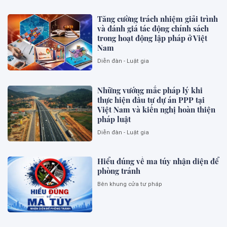
Tăng cường trách nhiệm giải trình
và đánh giá tác động chính sách
trong hoạt động lập pháp ở Việt
Nam
Diễn đàn - Luật gia
Những vướng mắc pháp lý khi
thực hiện đầu tư dự án PPP tại
Việt Nam và kiến nghị hoàn thiện
pháp luật
Diễn đàn - Luật gia
Hiểu đúng về ma túy nhận diện để
phòng tránh
Bên khung cửa tư pháp