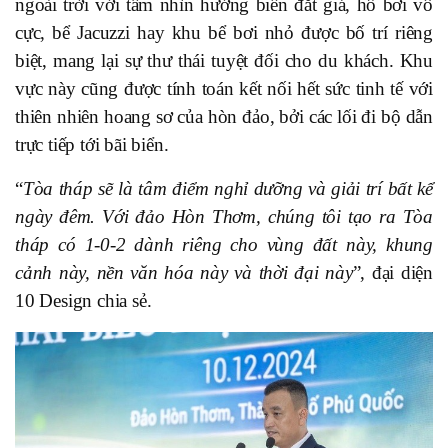
ngoài trời với tầm nhìn hướng biển đắt giá, hồ bơi vô
cực, bể Jacuzzi hay khu bể bơi nhỏ được bố trí riêng
biệt, mang lại sự thư thái tuyệt đối cho du khách. Khu
vực này cũng được tính toán kết nối hết sức tinh tế với
thiên nhiên hoang sơ của hòn đảo, bởi các lối đi bộ dẫn
trực tiếp tới bãi biển.
“
Tòa tháp sẽ là tâm điểm nghỉ dưỡng và giải trí bất kể
ngày đêm. Với đảo Hòn Thơm, chúng tôi tạo ra Tòa
tháp có 1-0-2 dành riêng cho vùng đất này, khung
cảnh này, nền văn hóa này và thời đại này
”, đại diện
10 Design chia sẻ.