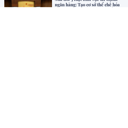
ngân hàng: Tạo cơ sở thể chế hóa
mục tiêu tăng trưởng 2 con số và
phát triển thị trường vốn
Sự kiện - Chính sách
Đổi mới tư duy hoàn thiện pháp
luật hình sự Việt Nam trong kỷ
nguyên mới (phần 1)
Khoa học Pháp Lý
Marina Living Halong: Định hình
chuẩn mực nhà ở xã hội của BIM
Land tại Quảng Ninh
Dự án - BĐS
XEM THÊM