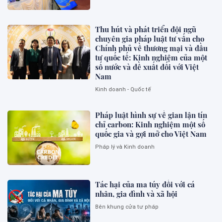
Thu hút và phát triển đội ngũ
chuyên gia pháp luật tư vấn cho
Chính phủ về thương mại và đầu
tư quốc tế: Kinh nghiệm của một
số nước và đề xuất đối với Việt
Nam
Kinh doanh - Quốc tế
Pháp luật hình sự về gian lận tín
chỉ carbon: Kinh nghiệm một số
quốc gia và gợi mở cho Việt Nam
Pháp lý và Kinh doanh
Tác hại của ma túy đối với cá
nhân, gia đình và xã hội
Bên khung cửa tư pháp