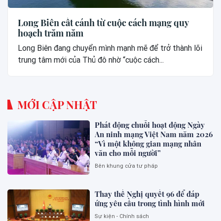
Long Biên cất cánh từ cuộc cách mạng quy
hoạch trăm năm
Long Biên đang chuyển mình mạnh mẽ để trở thành lõi
trung tâm mới của Thủ đô nhờ “cuộc cách...
MỚI CẬP NHẬT
Phát động chuỗi hoạt động Ngày
An ninh mạng Việt Nam năm 2026
“Vì một không gian mạng nhân
văn cho mỗi người”
Bên khung cửa tư pháp
Thay thế Nghị quyết 96 để đáp
ứng yêu cầu trong tình hình mới
Sự kiện - Chính sách