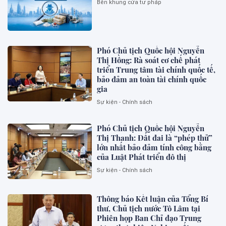
Bên khung cửa tư pháp
Phó Chủ tịch Quốc hội Nguyễn
Thị Hồng: Rà soát cơ chế phát
triển Trung tâm tài chính quốc tế,
bảo đảm an toàn tài chính quốc
gia
Sự kiện - Chính sách
Phó Chủ tịch Quốc hội Nguyễn
Thị Thanh: Đất đai là “phép thử”
lớn nhất bảo đảm tính công bằng
của Luật Phát triển đô thị
Sự kiện - Chính sách
Thông báo Kết luận của Tổng Bí
thư, Chủ tịch nước Tô Lâm tại
Phiên họp Ban Chỉ đạo Trung