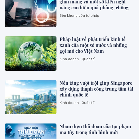
gian mạng và một số kiến nghị
nâng cao hiệu quả phòng, chống
Bên khung cửa tư pháp
Pháp luật về phát triển kinh tế
xanh của một số nước và những
gợi mở cho Việt Nam
Kinh doanh - Quốc tế
Nền tảng vượt trội giúp Singapore
xây dựng thành công trung tâm tài
chính quốc tế
Kinh doanh - Quốc tế
Nhận diện thủ đoạn của tội phạm
ma túy trong tình hình mới