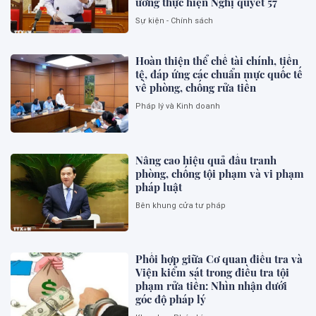
ương thực hiện Nghị quyết 57
Sự kiện - Chính sách
Hoàn thiện thể chế tài chính, tiền
tệ, đáp ứng các chuẩn mực quốc tế
về phòng, chống rửa tiền
Pháp lý và Kinh doanh
Nâng cao hiệu quả đấu tranh
phòng, chống tội phạm và vi phạm
pháp luật
Bên khung cửa tư pháp
Phối hợp giữa Cơ quan điều tra và
Viện kiểm sát trong điều tra tội
phạm rửa tiền: Nhìn nhận dưới
góc độ pháp lý