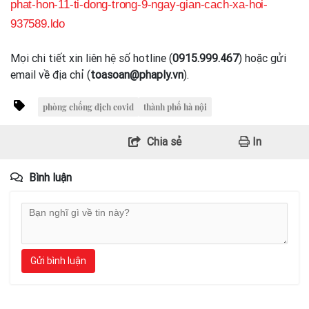
phat-hon-11-ti-dong-trong-9-ngay-gian-cach-xa-hoi-
937589.ldo
Mọi chi tiết xin liên hệ số hotline (
0915.999.467
) hoặc gửi
email về địa chỉ (
toasoan@phaply.vn
).
phòng chống dịch covid
thành phố hà nội
Chia sẻ
In
Bình luận
Gửi bình luận