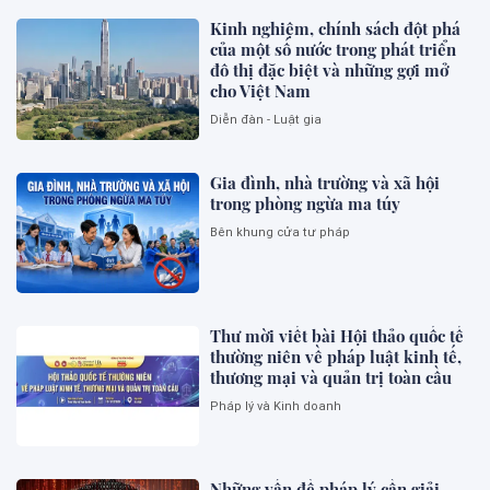
Kinh nghiệm, chính sách đột phá
của một số nước trong phát triển
đô thị đặc biệt và những gợi mở
cho Việt Nam
Diễn đàn - Luật gia
Gia đình, nhà trường và xã hội
trong phòng ngừa ma túy
Bên khung cửa tư pháp
Thư mời viết bài Hội thảo quốc tế
thường niên về pháp luật kinh tế,
thương mại và quản trị toàn cầu
Pháp lý và Kinh doanh
Những vấn đề pháp lý cần giải