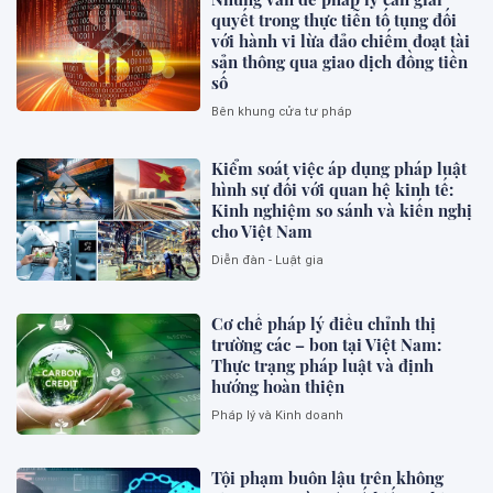
quyết trong thực tiễn tố tụng đối
với hành vi lừa đảo chiếm đoạt tài
sản thông qua giao dịch đồng tiền
số
Bên khung cửa tư pháp
Kiểm soát việc áp dụng pháp luật
hình sự đối với quan hệ kinh tế:
Kinh nghiệm so sánh và kiến nghị
cho Việt Nam
Diễn đàn - Luật gia
Cơ chế pháp lý điều chỉnh thị
trường các – bon tại Việt Nam:
Thực trạng pháp luật và định
hướng hoàn thiện
Pháp lý và Kinh doanh
Tội phạm buôn lậu trên không