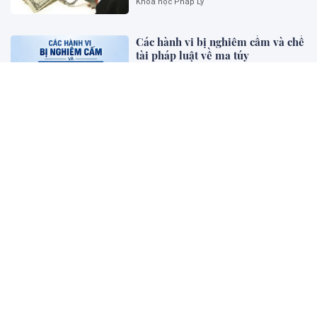
Khoa học Pháp Lý
Các hành vi bị nghiêm cấm và chế
tài pháp luật về ma túy
Bên khung cửa tư pháp
Luật hóa nguyên tắc ưu tiên biện
pháp kinh tế, dân sự , bảo vệ
người "dám nghĩ, dám làm”, khơi
thông nguồn lực
Diễn đàn - Luật gia
Pháp luật về khởi kiện vụ án xâm
phạm dữ liệu cá nhân trên không
gian mạng: Hạn chế và một số
kiến nghị
Khoa học Pháp Lý