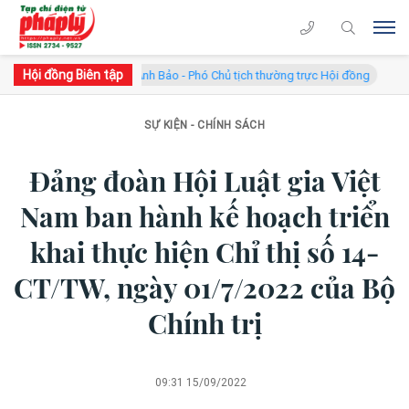
Hội đồng Biên tập
TS. Hà Công Anh Bảo - Phó Chủ tịch thường trực Hội đồng
GS.TS Võ
SỰ KIỆN - CHÍNH SÁCH
Đảng đoàn Hội Luật gia Việt
Nam ban hành kế hoạch triển
khai thực hiện Chỉ thị số 14-
CT/TW, ngày 01/7/2022 của Bộ
Chính trị
09:31 15/09/2022