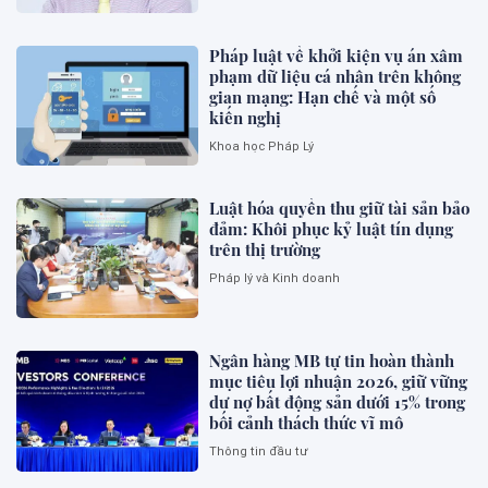
Pháp luật về khởi kiện vụ án xâm
phạm dữ liệu cá nhân trên không
gian mạng: Hạn chế và một số
kiến nghị
Khoa học Pháp Lý
Luật hóa quyền thu giữ tài sản bảo
đảm: Khôi phục kỷ luật tín dụng
trên thị trường
Pháp lý và Kinh doanh
Ngân hàng MB tự tin hoàn thành
mục tiêu lợi nhuận 2026, giữ vững
dư nợ bất động sản dưới 15% trong
bối cảnh thách thức vĩ mô
Thông tin đầu tư