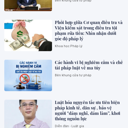
Bên khung cửa tư pháp
Phối hợp giữa Cơ quan điều tra và
Viện kiểm sát trong điều tra tội
phạm rửa tiền: Nhìn nhận dưới
góc độ pháp lý
Khoa học Pháp Lý
Các hành vi bị nghiêm cấm và chế
tài pháp luật về ma túy
Bên khung cửa tư pháp
Luật hóa nguyên tắc ưu tiên biện
pháp kinh tế, dân sự , bảo vệ
người "dám nghĩ, dám làm”, khơi
thông nguồn lực
Diễn đàn - Luật gia