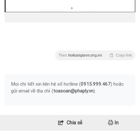
Theo
hoiluatgiavn.org.vn
Copy link
Mọi chi tiết xin liên hệ số hotline (
0915.999.467
) hoặc
gửi email về địa chỉ (
toasoan@phaply.vn
).
Chia sẻ
In