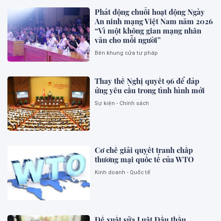
Phát động chuỗi hoạt động Ngày
An ninh mạng Việt Nam năm 2026
“Vì một không gian mạng nhân
văn cho mỗi người”
Bên khung cửa tư pháp
Thay thế Nghị quyết 96 để đáp
ứng yêu cầu trong tình hình mới
Sự kiện - Chính sách
Cơ chế giải quyết tranh chấp
thương mại quốc tế của WTO
Kinh doanh - Quốc tế
Đề xuất sửa Luật Đấu thầu