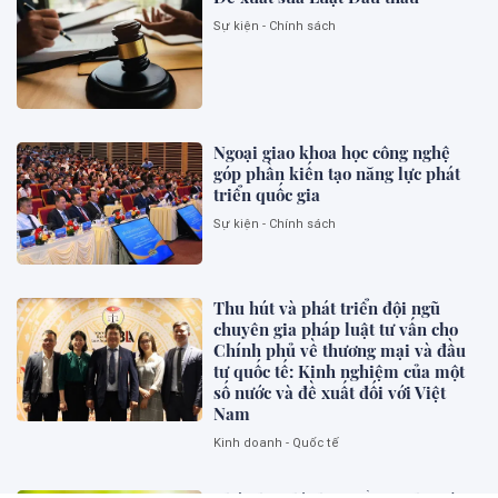
Sự kiện - Chính sách
Ngoại giao khoa học công nghệ
góp phần kiến tạo năng lực phát
triển quốc gia
Sự kiện - Chính sách
Thu hút và phát triển đội ngũ
chuyên gia pháp luật tư vấn cho
Chính phủ về thương mại và đầu
tư quốc tế: Kinh nghiệm của một
số nước và đề xuất đối với Việt
Nam
Kinh doanh - Quốc tế