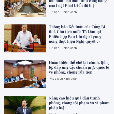
lớn nhất bảo đảm tính công bằng
của Luật Phát triển đô thị
Sự kiện - Chính sách
Thông báo Kết luận của Tổng Bí
thư, Chủ tịch nước Tô Lâm tại
Phiên họp Ban Chỉ đạo Trung
ương thực hiện Nghị quyết 57
Sự kiện - Chính sách
Hoàn thiện thể chế tài chính, tiền
tệ, đáp ứng các chuẩn mực quốc tế
về phòng, chống rửa tiền
Pháp lý và Kinh doanh
Nâng cao hiệu quả đấu tranh
phòng, chống tội phạm và vi phạm
pháp luật