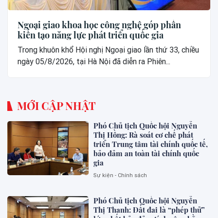
Ngoại giao khoa học công nghệ góp phần
kiến tạo năng lực phát triển quốc gia
Trong khuôn khổ Hội nghị Ngoại giao lần thứ 33, chiều
ngày 05/8/2026, tại Hà Nội đã diễn ra Phiên...
MỚI CẬP NHẬT
Phó Chủ tịch Quốc hội Nguyễn
Thị Hồng: Rà soát cơ chế phát
triển Trung tâm tài chính quốc tế,
bảo đảm an toàn tài chính quốc
gia
Sự kiện - Chính sách
Phó Chủ tịch Quốc hội Nguyễn
Thị Thanh: Đất đai là “phép thử”