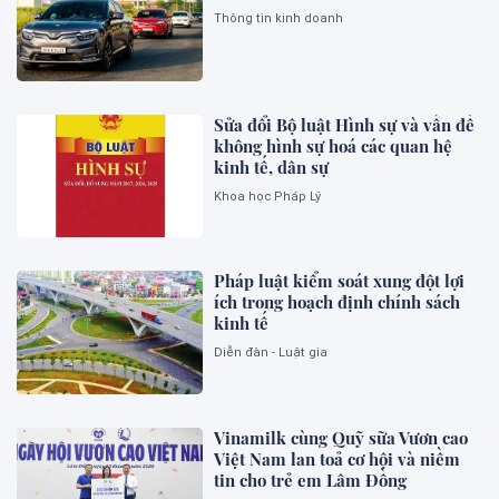
Thông tin kinh doanh
Sửa đổi Bộ luật Hình sự và vấn đề
không hình sự hoá các quan hệ
kinh tế, dân sự
Khoa học Pháp Lý
Pháp luật kiểm soát xung đột lợi
ích trong hoạch định chính sách
kinh tế
Diễn đàn - Luật gia
Vinamilk cùng Quỹ sữa Vươn cao
Việt Nam lan toả cơ hội và niềm
tin cho trẻ em Lâm Đồng