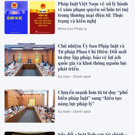
Pháp luật Việt Nam về xử lý hành
vi xâm phạm quyền sở hữu trí tuệ
trong thương mại điện tử: Thực
trạng và kiến nghị
Khoa học Pháp Lý
Chủ nhiệm Ủy ban Pháp luật và
Tư pháp Phan Chí Hiếu: Đổi mới
tư duy lập pháp, bảo vệ lợi ích
quốc gia và khơi thông nguồn lực
phát triển
Sự kiện - Chính sách
Chuyển mạnh hơn từ tư duy “phổ
biến pháp luật” sang “kiến tạo
năng lực pháp lý”
Sự kiện - Chính sách
Sửa đổi 3 luật lĩnh vực tài chính -