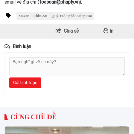
email về địa chỉ (
toasoan@phaply.vn
).
Masan
Chin-Su
Quỹ Trò nghèo vùng cao
Chia sẻ
In
Bình luận
Gửi bình luận
CÙNG CHỦ ĐỀ