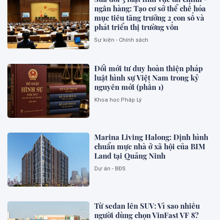
ngân hàng: Tạo cơ sở thể chế hóa
mục tiêu tăng trưởng 2 con số và
phát triển thị trường vốn
Sự kiện - Chính sách
Đổi mới tư duy hoàn thiện pháp
luật hình sự Việt Nam trong kỷ
nguyên mới (phần 1)
Khoa học Pháp Lý
Marina Living Halong: Định hình
chuẩn mực nhà ở xã hội của BIM
Land tại Quảng Ninh
Dự án - BĐS
Từ sedan lên SUV: Vì sao nhiều
người dùng chọn VinFast VF 8?