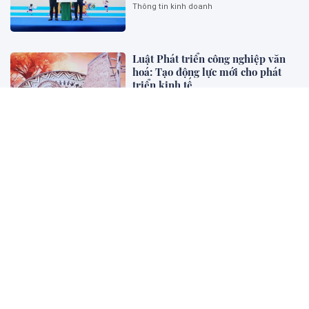
Thông tin kinh doanh
Luật Phát triển công nghiệp văn
hoá: Tạo động lực mới cho phát
triển kinh tế
Diễn đàn - Luật gia
Đề xuất không truy cứu trách
nhiệm hình sự khi đáp ứng đủ 6
điều kiện
Bên khung cửa tư pháp
Tập huấn triển khai Nghị quyết
Đại hội Hội Cựu chiến binh Việt
Nam lần thứ VIII
Thông tin cần biết