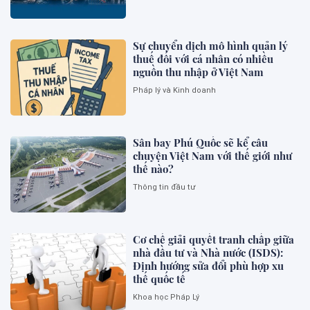
Sự chuyển dịch mô hình quản lý
thuế đối với cá nhân có nhiều
nguồn thu nhập ở Việt Nam
Pháp lý và Kinh doanh
Sân bay Phú Quốc sẽ kể câu
chuyện Việt Nam với thế giới như
thế nào?
Thông tin đầu tư
Cơ chế giải quyết tranh chấp giữa
nhà đầu tư và Nhà nước (ISDS):
Định hướng sửa đổi phù hợp xu
thế quốc tế
Khoa học Pháp Lý