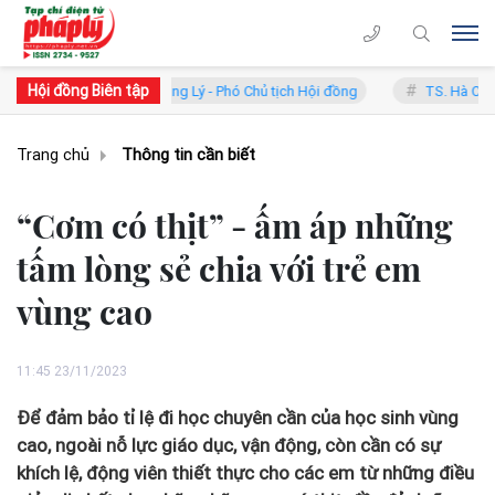
Hội đồng Biên tập
 Phan Trung Lý - Phó Chủ tịch Hội đồng
TS. Hà Công Anh Bảo - Phó 
Trang chủ
Thông tin cần biết
“Cơm có thịt” - ấm áp những
tấm lòng sẻ chia với trẻ em
vùng cao
11:45 23/11/2023
Để đảm bảo tỉ lệ đi học chuyên cần của học sinh vùng
cao, ngoài nỗ lực giáo dục, vận động, còn cần có sự
khích lệ, động viên thiết thực cho các em từ những điều