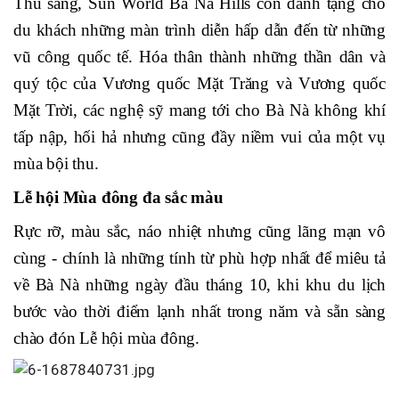
Thu sang, Sun World Ba Na Hills còn dành tặng cho
du khách những màn trình diễn hấp dẫn đến từ những
vũ công quốc tế. Hóa thân thành những thần dân và
quý tộc của Vương quốc Mặt Trăng và Vương quốc
Mặt Trời, các nghệ sỹ mang tới cho Bà Nà không khí
tấp nập, hối hả nhưng cũng đầy niềm vui của một vụ
mùa bội thu.
Lễ hội Mùa đông đa sắc màu
Rực rỡ, màu sắc, náo nhiệt nhưng cũng lãng mạn vô
cùng - chính là những tính từ phù hợp nhất để miêu tả
về Bà Nà những ngày đầu tháng 10, khi khu du lịch
bước vào thời điểm lạnh nhất trong năm và sẵn sàng
chào đón Lễ hội mùa đông.