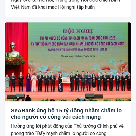
Việt Nam đã khai mạc Hội nghị tập huấn...
SeABank ủng hộ 15 tỷ đồng nhằm chăm lo
cho người có công với cách mạng
Hưởng ứng lời phát động của Thủ tướng Chính phủ về
phong trào “Đẩy mạnh chăm lo người có công...