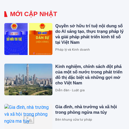
MỚI CẬP NHẬT
Quyền sở hữu trí tuệ nội dung số
do AI sáng tạo, thực trạng pháp lý
và giải pháp phát triển kinh tế số
tại Việt Nam
Pháp lý và Kinh doanh
Kinh nghiệm, chính sách đột phá
của một số nước trong phát triển
đô thị đặc biệt và những gợi mở
cho Việt Nam
Diễn đàn - Luật gia
Gia đình, nhà trường và xã hội
trong phòng ngừa ma túy
Bên khung cửa tư pháp