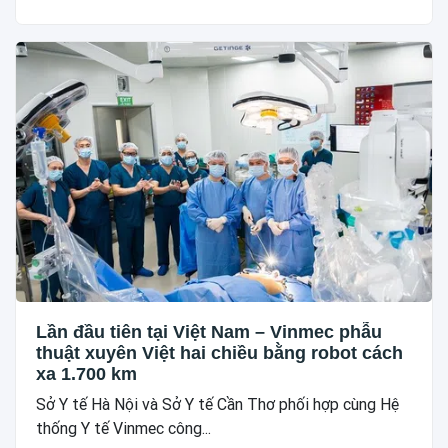
Lần đầu tiên tại Việt Nam – Vinmec phẫu
thuật xuyên Việt hai chiều bằng robot cách
xa 1.700 km
Sở Y tế Hà Nội và Sở Y tế Cần Thơ phối hợp cùng Hệ
thống Y tế Vinmec công...