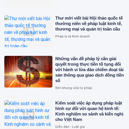
Thư mời viết bài Hội thảo quốc tế
thường niên về pháp luật kinh tế,
thương mại và quản trị toàn cầu
Pháp lý và Kinh doanh
Những vấn đề pháp lý cần giải
quyết trong thực tiễn tố tụng đối
với hành vi lừa đảo chiếm đoạt tài
sản thông qua giao dịch đồng tiền
số
Bên khung cửa tư pháp
Kiểm soát việc áp dụng pháp luật
hình sự đối với quan hệ kinh tế:
Kinh nghiệm so sánh và kiến nghị
cho Việt Nam
Diễn đàn - Luật gia