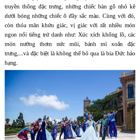
truyền thống đặc trưng, những chiếc bàn gỗ nhỏ kê
dưới bóng những chiếc ô đầy sắc màu. Cùng với đó,
còn thỏa mãn khứu giác, vị giác với rất nhiều món
ngon nổi tiếng trứ danh như: Xúc xích khổng lồ, các
món nướng thơm nức mũi, bánh mì xoắn đặc
trưng,...và đặc biệt là không thể bỏ qua là bia Đức hảo
hạng.