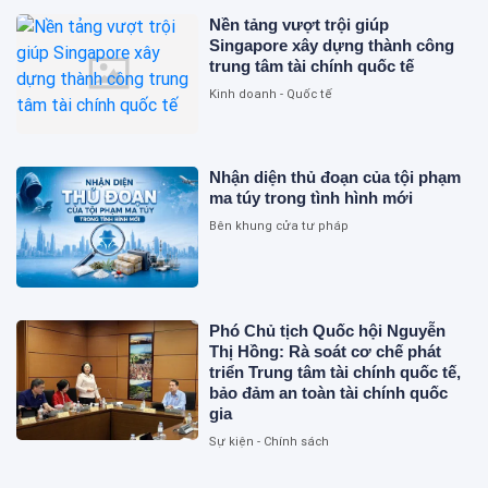
Nền tảng vượt trội giúp
Singapore xây dựng thành công
trung tâm tài chính quốc tế
Kinh doanh - Quốc tế
Nhận diện thủ đoạn của tội phạm
ma túy trong tình hình mới
Bên khung cửa tư pháp
Phó Chủ tịch Quốc hội Nguyễn
Thị Hồng: Rà soát cơ chế phát
triển Trung tâm tài chính quốc tế,
bảo đảm an toàn tài chính quốc
gia
Sự kiện - Chính sách