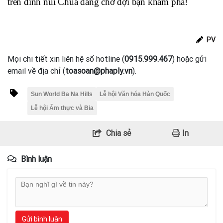
trên đỉnh núi Chúa đang chờ đợi bạn khám phá!
PV
Mọi chi tiết xin liên hệ số hotline (
0915.999.467
) hoặc gửi
email về địa chỉ (
toasoan@phaply.vn
).
Sun World Ba Na Hills
Lễ hội Văn hóa Hàn Quốc
Lễ hội Ẩm thực và Bia
Chia sẻ
In
Bình luận
Gửi bình luận