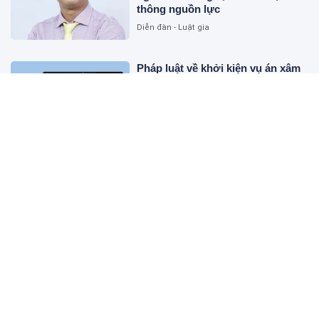
thông nguồn lực
Diễn đàn - Luật gia
Pháp luật về khởi kiện vụ án xâm
phạm dữ liệu cá nhân trên không
gian mạng: Hạn chế và một số
kiến nghị
Khoa học Pháp Lý
XEM THÊM
Bạn đọc đặt tạp chí Pháp lý dài hạn vui lòng
để lại thông tin