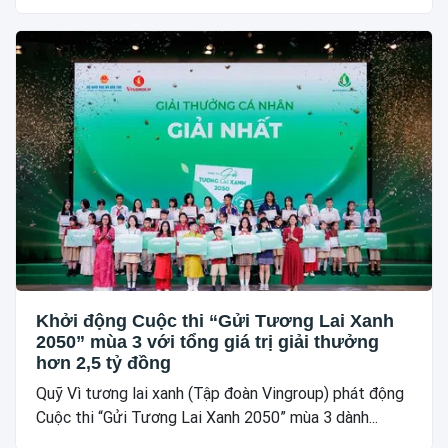
Khởi động Cuộc thi “Gửi Tương Lai Xanh
2050” mùa 3 với tổng giá trị giải thưởng
hơn 2,5 tỷ đồng
Quỹ Vì tương lai xanh (Tập đoàn Vingroup) phát động
Cuộc thi “Gửi Tương Lai Xanh 2050” mùa 3 dành...