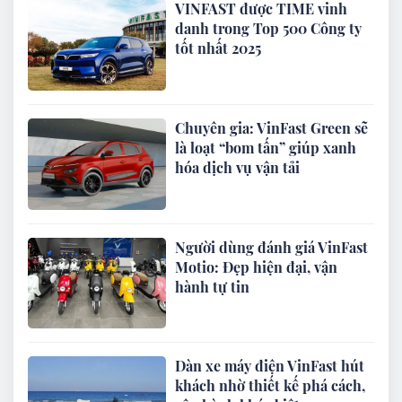
VINFAST được TIME vinh
danh trong Top 500 Công ty
tốt nhất 2025
Chuyên gia: VinFast Green sẽ
là loạt “bom tấn” giúp xanh
hóa dịch vụ vận tải
Người dùng đánh giá VinFast
Motio: Đẹp hiện đại, vận
hành tự tin
Dàn xe máy điện VinFast hút
khách nhờ thiết kế phá cách,