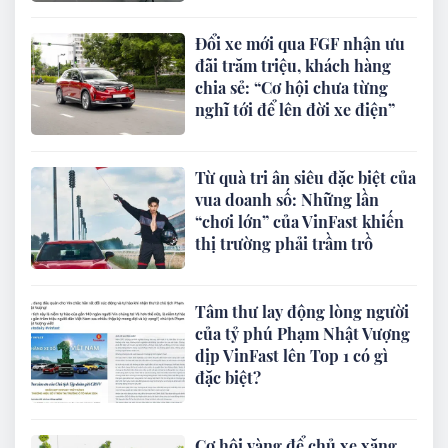
Đổi xe mới qua FGF nhận ưu
đãi trăm triệu, khách hàng
chia sẻ: “Cơ hội chưa từng
nghĩ tới để lên đời xe điện”
Từ quà tri ân siêu đặc biệt của
vua doanh số: Những lần
“chơi lớn” của VinFast khiến
thị trường phải trầm trồ
Tâm thư lay động lòng người
của tỷ phú Phạm Nhật Vượng
dịp VinFast lên Top 1 có gì
đặc biệt?
Cơ hội vàng để chủ xe xăng