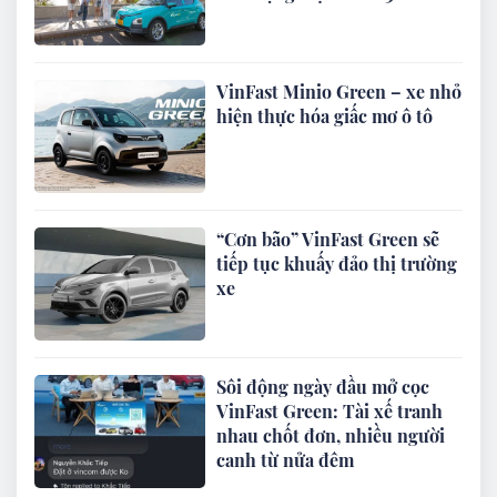
VinFast Minio Green – xe nhỏ
hiện thực hóa giấc mơ ô tô
“Cơn bão” VinFast Green sẽ
tiếp tục khuấy đảo thị trường
xe
Sôi động ngày đầu mở cọc
VinFast Green: Tài xế tranh
nhau chốt đơn, nhiều người
canh từ nửa đêm