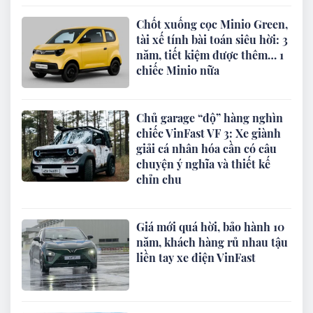
Chốt xuống cọc Minio Green,
tài xế tính bài toán siêu hời: 3
năm, tiết kiệm được thêm… 1
chiếc Minio nữa
Chủ garage “độ” hàng nghìn
chiếc VinFast VF 3: Xe giành
giải cá nhân hóa cần có câu
chuyện ý nghĩa và thiết kế
chỉn chu
Giá mới quá hời, bảo hành 10
năm, khách hàng rủ nhau tậu
liền tay xe điện VinFast