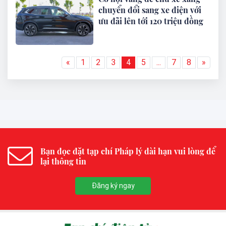
chuyển đổi sang xe điện với
ưu đãi lên tới 120 triệu đồng
«
1
2
3
4
5
...
7
8
»
Bạn đọc đặt tạp chí Pháp lý dài hạn vui lòng để
lại thông tin
Đăng ký ngay