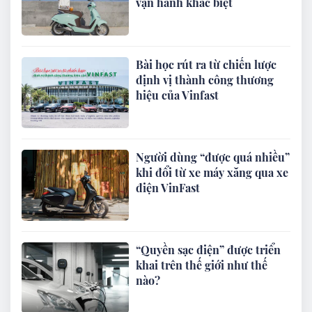
vận hành khác biệt
Bài học rút ra từ chiến lược
định vị thành công thương
hiệu của Vinfast
Người dùng “được quá nhiều”
khi đổi từ xe máy xăng qua xe
điện VinFast
“Quyền sạc điện” được triển
khai trên thế giới như thế
nào?