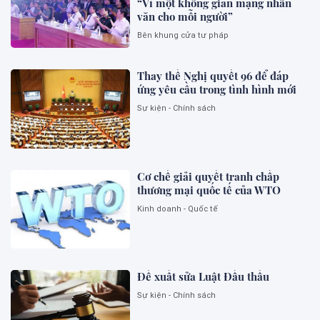
“Vì một không gian mạng nhân
văn cho mỗi người”
Bên khung cửa tư pháp
Thay thế Nghị quyết 96 để đáp
ứng yêu cầu trong tình hình mới
Sự kiện - Chính sách
Cơ chế giải quyết tranh chấp
thương mại quốc tế của WTO
Kinh doanh - Quốc tế
Đề xuất sửa Luật Đấu thầu
Sự kiện - Chính sách