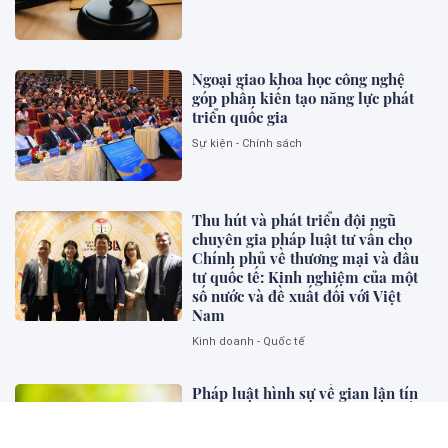
Ngoại giao khoa học công nghệ
góp phần kiến tạo năng lực phát
triển quốc gia
Sự kiện - Chính sách
Thu hút và phát triển đội ngũ
chuyên gia pháp luật tư vấn cho
Chính phủ về thương mại và đầu
tư quốc tế: Kinh nghiệm của một
số nước và đề xuất đối với Việt
Nam
Kinh doanh - Quốc tế
Pháp luật hình sự về gian lận tín
chỉ carbon: Kinh nghiệm một số
quốc gia và gợi mở cho Việt Nam