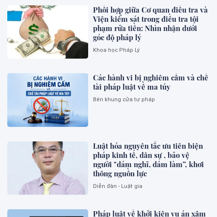
Phối hợp giữa Cơ quan điều tra và
Viện kiểm sát trong điều tra tội
phạm rửa tiền: Nhìn nhận dưới
góc độ pháp lý
Khoa học Pháp Lý
Các hành vi bị nghiêm cấm và chế
tài pháp luật về ma túy
Bên khung cửa tư pháp
Luật hóa nguyên tắc ưu tiên biện
pháp kinh tế, dân sự , bảo vệ
người "dám nghĩ, dám làm”, khơi
thông nguồn lực
Diễn đàn - Luật gia
Pháp luật về khởi kiện vụ án xâm