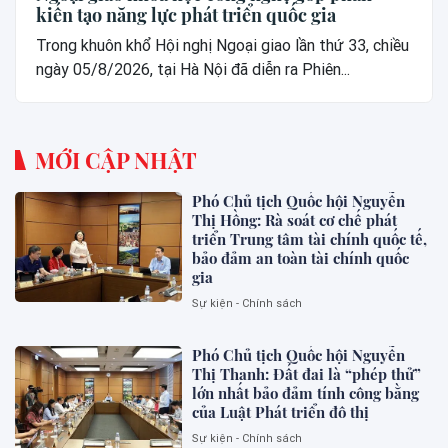
kiến tạo năng lực phát triển quốc gia
Trong khuôn khổ Hội nghị Ngoại giao lần thứ 33, chiều
ngày 05/8/2026, tại Hà Nội đã diễn ra Phiên...
MỚI CẬP NHẬT
Phó Chủ tịch Quốc hội Nguyễn
Thị Hồng: Rà soát cơ chế phát
triển Trung tâm tài chính quốc tế,
bảo đảm an toàn tài chính quốc
gia
Sự kiện - Chính sách
Phó Chủ tịch Quốc hội Nguyễn
Thị Thanh: Đất đai là “phép thử”
lớn nhất bảo đảm tính công bằng
của Luật Phát triển đô thị
Sự kiện - Chính sách