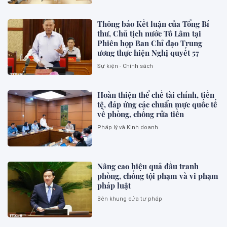
Thông báo Kết luận của Tổng Bí
thư, Chủ tịch nước Tô Lâm tại
Phiên họp Ban Chỉ đạo Trung
ương thực hiện Nghị quyết 57
Sự kiện - Chính sách
Hoàn thiện thể chế tài chính, tiền
tệ, đáp ứng các chuẩn mực quốc tế
về phòng, chống rửa tiền
Pháp lý và Kinh doanh
Nâng cao hiệu quả đấu tranh
phòng, chống tội phạm và vi phạm
pháp luật
Bên khung cửa tư pháp