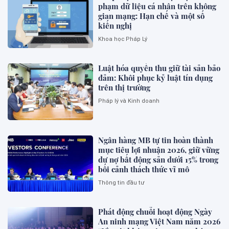
phạm dữ liệu cá nhân trên không
gian mạng: Hạn chế và một số
kiến nghị
Khoa học Pháp Lý
Luật hóa quyền thu giữ tài sản bảo
đảm: Khôi phục kỷ luật tín dụng
trên thị trường
Pháp lý và Kinh doanh
Ngân hàng MB tự tin hoàn thành
mục tiêu lợi nhuận 2026, giữ vững
dư nợ bất động sản dưới 15% trong
bối cảnh thách thức vĩ mô
Thông tin đầu tư
Phát động chuỗi hoạt động Ngày
An ninh mạng Việt Nam năm 2026