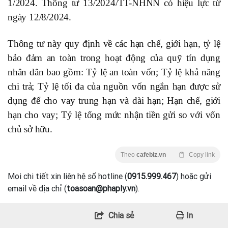
1/2024. Thông tư 13/2024/TT-NHNN có hiệu lực từ
ngày 12/8/2024.
Thông tư này quy định về các hạn chế, giới hạn, tỷ lệ
bảo đảm an toàn trong hoạt động của quỹ tín dụng
nhân dân bao gồm: Tỷ lệ an toàn vốn; Tỷ lệ khả năng
chi trả; Tỷ lệ tối đa của nguồn vốn ngắn hạn được sử
dụng để cho vay trung hạn và dài hạn; Hạn chế, giới
hạn cho vay; Tỷ lệ tổng mức nhận tiền gửi so với vốn
chủ sở hữu.
Theo
cafebiz.vn
Copy link
Mọi chi tiết xin liên hệ số hotline (
0915.999.467
) hoặc gửi
email về địa chỉ (
toasoan@phaply.vn
).
Chia sẻ
In