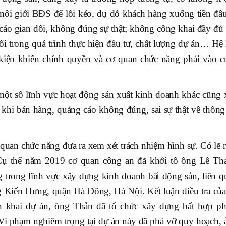
môi giới BĐS để lôi kéo, dụ dỗ khách hàng xuống tiền đầu
cáo gian dối, không đúng sự thật; không công khai đầy đủ 
ổi trong quá trình thực hiện đầu tư, chất lượng dự án… Hệ 
 kiện khiến chính quyền và cơ quan chức năng phải vào c
 một số lĩnh vực hoạt động sản xuất kinh doanh khác cũng 
ối khi bán hàng, quảng cáo không đúng, sai sự thật về thông
 quan chức năng đưa ra xem xét trách nhiệm hình sự. Có lẽ 
 Cụ thể năm 2019 cơ quan công an đã khởi tố ông Lê Th
g trong lĩnh vực xây dựng kinh doanh bất động sản, liên q
Kiến Hưng, quận Hà Đông, Hà Nội. Kết luận điều tra của
iển khai dự án, ông Thản đã tổ chức xây dựng bất hợp ph
i phạm nghiêm trọng tại dự án này đã phá vỡ quy hoạch, 