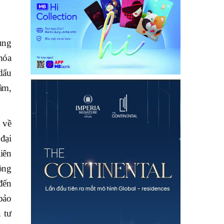
ung
hóa
dấu
lầm,
 về
 đại
iên
ông
đến
bảo
 tư