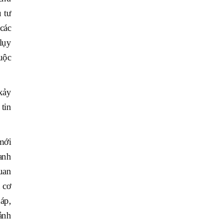
 tư
các
lụy
uộc
xảy
 tin
mới
anh
uan
 cơ
áp,
ảnh