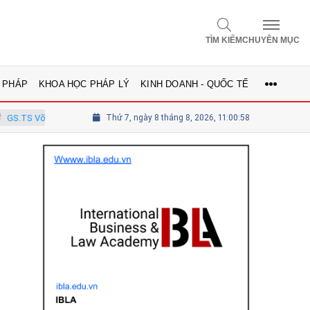
TÌM KIẾM
CHUYÊN MỤC
 PHÁP
KHOA HỌC PHÁP LÝ
KINH DOANH - QUỐC TẾ
ánh Vinh - Ủy viên Hội đồng
Thứ 7, ngày 8 tháng 8, 2026, 11:00:59
Tổng biên tập Lê Thị Mai Phương - Ủy 