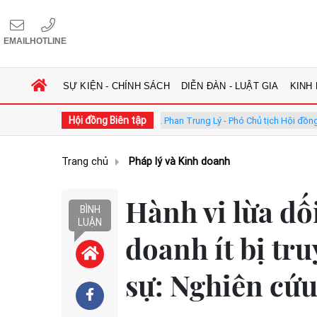
EMAIL
HOTLINE
SỰ KIỆN - CHÍNH SÁCH
DIỄN ĐÀN - LUẬT GIA
KINH
Hội đồng Biên tập
Hội đồng
GS.TS. Phan Trung Lý - Phó Chủ tịch Hội đồng
TS.
Trang chủ
Pháp lý và Kinh doanh
Hành vi lừa dố
BÌNH
LUẬN
doanh ít bị tr
sự: Nghiên cứu 