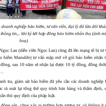
 doanh nghiệp bảo hiểm, tư vấn viên, đại lý đã lừa dối khá
thông tin,.. khi ký kết hợp đồng bảo hiểm nhân thọ (ảnh m
hoạ)
Ngọc Lan (diễn viên Ngọc Lan) cũng đã lên mạng tố bị tư 
o hiểm Manulife) tư vấn mập mờ về gói bảo hiểm nhân t
 đồng, sau 10 năm sẽ nhận lại được 10 tỷ đồng, đồng thời
m…
anh tra, giám sát bảo hiểm đã yêu cầu các doanh nghiệp 
 rà soát lại tổng thể quy trình bán hàng và thẩm định, 
uân thủ quy định của pháp luật.
 động sản, cũng xảy ra trường hợp tương tự, có không ít 