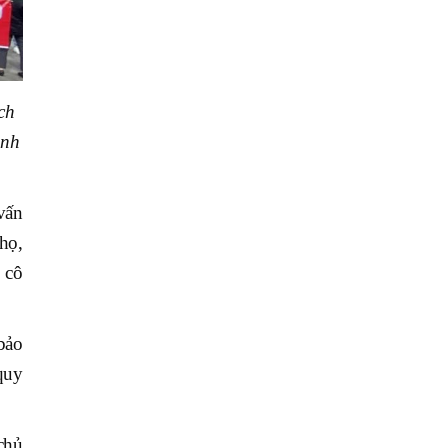
ch
inh
vấn
họ,
 cô
bảo
quy
chủ