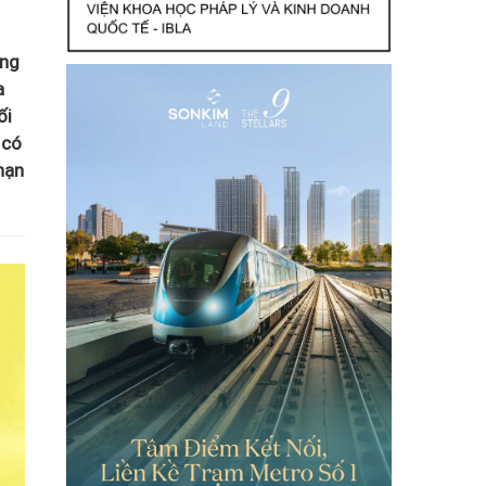
áng
a
ối
 có
hạn