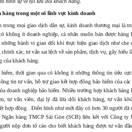
ệm hình sự về tội lừa dối khách hàng.
h hàng trong một số lĩnh vực kinh doanh
 trong mọi giao dịch dân sự, kinh doanh thương mại là tr
tế có không ít doanh nghiệp, cá nhân muốn bán được hàng 
ó những hành vi gian dối khi thực hiện giao dịch như che 
 chính xác, tư vấn sai lệch về sản phẩm, dịch vụ, gây hiểu 
g của khách hàng.
hiểm, thời gian qua có không ít những thông tin tiêu cực
hông tin tư vấn, hỗ trợ giao kết hợp đồng bảo hiểm của các
 của doanh nghiệp bảo hiểm. Nhiều trường hợp khách hàng l
m, tư vấn viên, đại lý đã lừa dối khách hàng, tư vấn kh
 kết hợp đồng . Điển hình như mới đây có hơn 30 người đã 
Ngân hàng TMCP Sài Gòn (SCB) liên kết với Công ty 
gười nộp đơn tố cáo cho biết khách hàng được tư vấn đầu