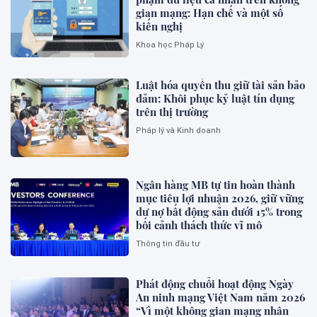
gian mạng: Hạn chế và một số
kiến nghị
Khoa học Pháp Lý
Luật hóa quyền thu giữ tài sản bảo
đảm: Khôi phục kỷ luật tín dụng
trên thị trường
Pháp lý và Kinh doanh
Ngân hàng MB tự tin hoàn thành
mục tiêu lợi nhuận 2026, giữ vững
dư nợ bất động sản dưới 15% trong
bối cảnh thách thức vĩ mô
Thông tin đầu tư
Phát động chuỗi hoạt động Ngày
An ninh mạng Việt Nam năm 2026
“Vì một không gian mạng nhân