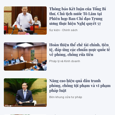
Thông báo Kết luận của Tổng Bí
thư, Chủ tịch nước Tô Lâm tại
Phiên họp Ban Chỉ đạo Trung
ương thực hiện Nghị quyết 57
Sự kiện - Chính sách
Hoàn thiện thể chế tài chính, tiền
tệ, đáp ứng các chuẩn mực quốc tế
về phòng, chống rửa tiền
Pháp lý và Kinh doanh
Nâng cao hiệu quả đấu tranh
phòng, chống tội phạm và vi phạm
pháp luật
Bên khung cửa tư pháp