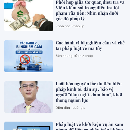
Phối hợp giữa Cơ quan điều tra và
Viện kiểm sát trong điều tra tội
phạm rửa tiền: Nhìn nhận dưới
góc độ pháp lý
Khoa học Pháp Lý
Các hành vi bị nghiêm cấm và chế
tài pháp luật về ma túy
Bên khung cửa tư pháp
Luật hóa nguyên tắc ưu tiên biện
pháp kinh tế, dân sự , bảo vệ
người "dám nghĩ, dám làm”, khơi
thông nguồn lực
Diễn đàn - Luật gia
Pháp luật về khởi kiện vụ án xâm
phạm dữ liệu cá nhân trên không