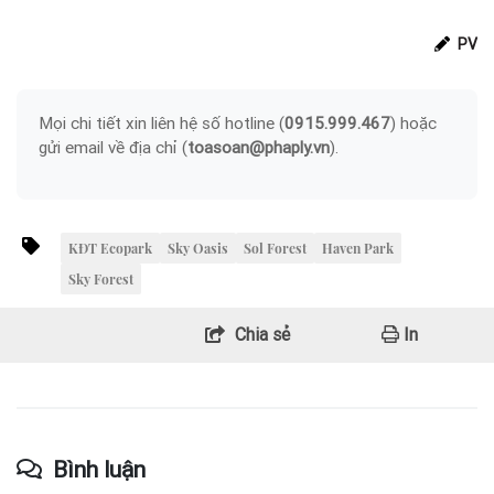
PV
Mọi chi tiết xin liên hệ số hotline (
0915.999.467
) hoặc
gửi email về địa chỉ (
toasoan@phaply.vn
).
KĐT Ecopark
Sky Oasis
Sol Forest
Haven Park
Sky Forest
Chia sẻ
In
Bình luận