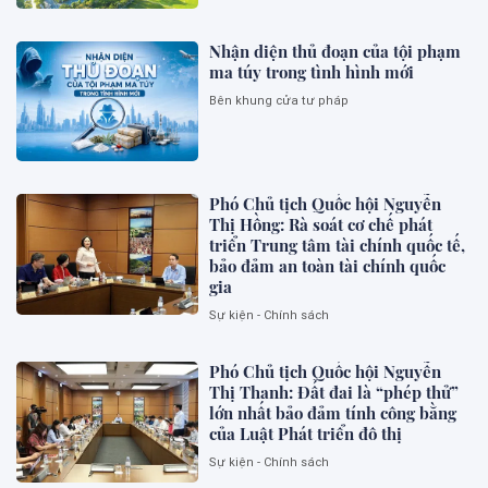
Nhận diện thủ đoạn của tội phạm
ma túy trong tình hình mới
Bên khung cửa tư pháp
Phó Chủ tịch Quốc hội Nguyễn
Thị Hồng: Rà soát cơ chế phát
triển Trung tâm tài chính quốc tế,
bảo đảm an toàn tài chính quốc
gia
Sự kiện - Chính sách
Phó Chủ tịch Quốc hội Nguyễn
Thị Thanh: Đất đai là “phép thử”
lớn nhất bảo đảm tính công bằng
của Luật Phát triển đô thị
Sự kiện - Chính sách