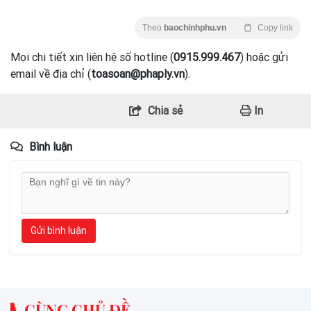
Theo
baochinhphu.vn
Copy link
Mọi chi tiết xin liên hệ số hotline (
0915.999.467
) hoặc gửi
email về địa chỉ (
toasoan@phaply.vn
).
Chia sẻ
In
Bình luận
Gửi bình luận
CÙNG CHỦ ĐỀ