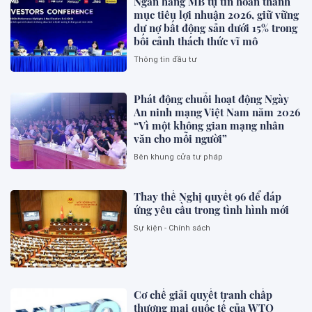
Ngân hàng MB tự tin hoàn thành
mục tiêu lợi nhuận 2026, giữ vững
dư nợ bất động sản dưới 15% trong
bối cảnh thách thức vĩ mô
Thông tin đầu tư
Phát động chuỗi hoạt động Ngày
An ninh mạng Việt Nam năm 2026
“Vì một không gian mạng nhân
văn cho mỗi người”
Bên khung cửa tư pháp
Thay thế Nghị quyết 96 để đáp
ứng yêu cầu trong tình hình mới
Sự kiện - Chính sách
Cơ chế giải quyết tranh chấp
thương mại quốc tế của WTO