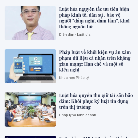
Luật hóa nguyên tắc ưu tiên biện
pháp kinh tế, dân sự , bảo vệ
người "dám nghĩ, dám làm”, khơi
thông nguồn lực
Diễn đàn - Luật gia
Pháp luật về khởi kiện vụ án xâm
phạm dữ liệu cá nhân trên không
gian mạng: Hạn chế và một số
kiến nghị
Khoa học Pháp Lý
Luật hóa quyền thu giữ tài sản bảo
đảm: Khôi phục kỷ luật tín dụng
trên thị trường
Pháp lý và Kinh doanh