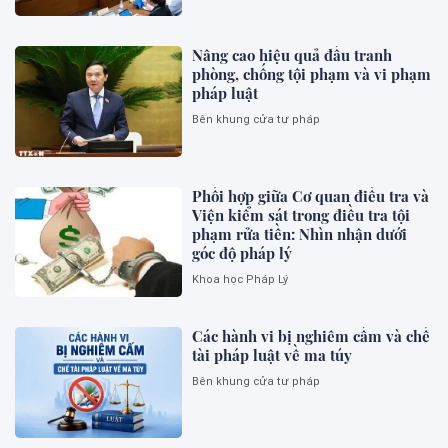
Nâng cao hiệu quả đấu tranh
phòng, chống tội phạm và vi phạm
pháp luật
Bên khung cửa tư pháp
Phối hợp giữa Cơ quan điều tra và
Viện kiểm sát trong điều tra tội
phạm rửa tiền: Nhìn nhận dưới
góc độ pháp lý
Khoa học Pháp Lý
Các hành vi bị nghiêm cấm và chế
tài pháp luật về ma túy
Bên khung cửa tư pháp