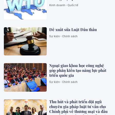
Kinh doanh - Quốc tế
Đề xuất sửa Luật Đấu thầu
Sự kiện - Chính sách
Ngoại giao khoa học công nghệ
góp phần kiến tạo năng lực phát
triển quốc gia
Sự kiện - Chính sách
Thu hút và phát triển đội ngũ
chuyên gia pháp luật tư vấn cho
Chính phủ về thương mại và đầu