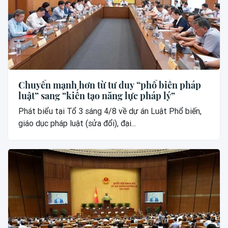
Chuyển mạnh hơn từ tư duy “phổ biến pháp
luật” sang “kiến tạo năng lực pháp lý”
Phát biểu tại Tổ 3 sáng 4/8 về dự án Luật Phổ biến,
giáo dục pháp luật (sửa đổi), đại...