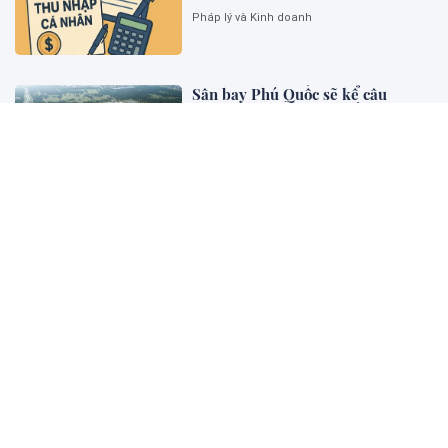
Pháp lý và Kinh doanh
Sân bay Phú Quốc sẽ kể câu
chuyện Việt Nam với thế giới như
thế nào?
Thông tin đầu tư
Cơ chế giải quyết tranh chấp giữa
nhà đầu tư và Nhà nước (ISDS):
Định hướng sửa đổi phù hợp xu
thế quốc tế
Khoa học Pháp Lý
Tăng cường trách nhiệm giải trình
và đánh giá tác động chính sách
trong hoạt động lập pháp ở Việt
Nam