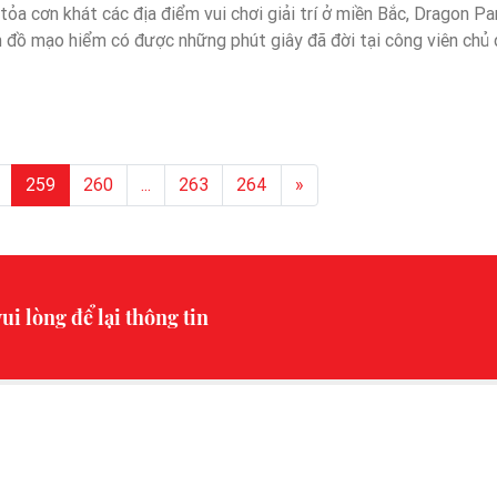
i tỏa cơn khát các địa điểm vui chơi giải trí ở miền Bắc, Dragon Pa
ín đồ mạo hiểm có được những phút giây đã đời tại công viên chủ 
259
260
...
263
264
»
ui lòng để lại thông tin