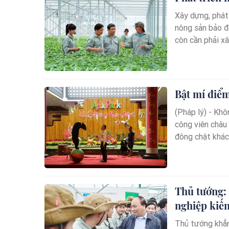
Xây dựng, phát
nông sản bảo đ
còn cần phải x
Bật mí điể
(Pháp lý) - Khô
công viên châu 
đông chật khách
Thủ tướng:
nghiệp kiến
Thủ tướng khẳn