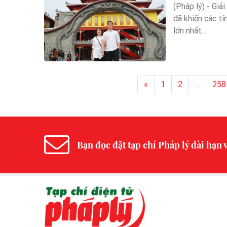
(Pháp lý) - Giả
đã khiến các t
lớn nhất...
«
1
2
...
258
Bạn đọc đặt tạp chí Pháp lý dài hạn v