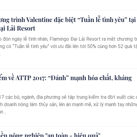
ng trình Valentine đặc biệt “Tuần lễ tình yêu” tại
i Lải Resort
o đón ngày lễ tình nhân, Flamingo Đại Lải Resort ra mắt chương t
ng có “Tuần lễ tình yêu” với ưu đãi lên tới 50% cùng hơn 52 quà t
.
ểm về ATTP 2017: “Đánh” mạnh hóa chất, kháng
7 các bộ, ngành, địa phương sẽ tập trung kiểm tra đột xuất các 
inh doanh nông lâm thủy sản, lên án mạnh mẽ, xử lý mạnh tay nhữn
...
nền nông nghiệp "an toàn - hiệu quả"