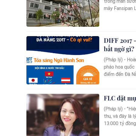
trong màn sương 
mây Fansipan Leg
DIFF 2017 -
bất ngờ gì?
(Pháp lý) - Hoà
pháo hoa quốc 
điểm đến Đà Nẵ
FLC đặt mục
(Pháp lý) - "Hi
thu, và đây là 
13.000 tỷ đồng 