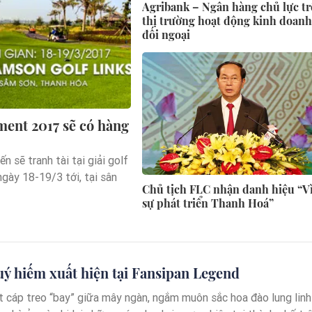
Agribank – Ngân hàng chủ lực t
thị trường hoạt động kinh doan
đối ngoại
ment 2017 sẽ có hàng
n sẽ tranh tài tại giải golf
gày 18-19/3 tới, tại sân
Chủ tịch FLC nhận danh hiệu “V
sự phát triển Thanh Hoá”
ý hiếm xuất hiện tại Fansipan Legend
t cáp treo “bay” giữa mây ngàn, ngắm muôn sắc hoa đào lung linh