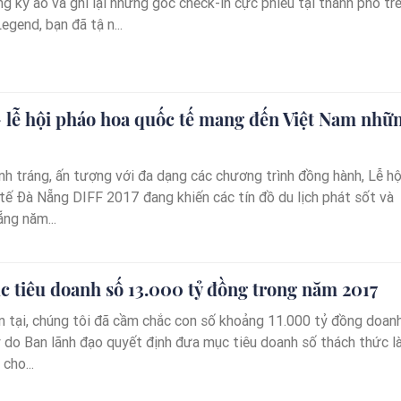
kỳ ảo và ghi lại những góc check-in cực phiêu tại thành phố tr
end, bạn đã tận...
 lễ hội pháo hoa quốc tế mang đến Việt Nam nhữ
nh tráng, ấn tượng với đa dạng các chương trình đồng hành, Lễ hộ
tế Đà Nẵng DIFF 2017 đang khiến các tín đồ du lịch phát sốt và
ng năm...
 tiêu doanh số 13.000 tỷ đồng trong năm 2017
ện tại, chúng tôi đã cầm chắc con số khoảng 11.000 tỷ đồng doan
lý do Ban lãnh đạo quyết định đưa mục tiêu doanh số thách thức l
cho...