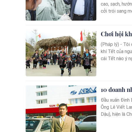
cao, sạch, hướ
cởi trói sang m
Chơi hội k
(Pháp lý) - Tô
khí Tết của ng
cái Tết nào ý ng
10 doanh n
Đầu xuân Đinh 
Ông Lê Viết La
Dậu), hiện là C