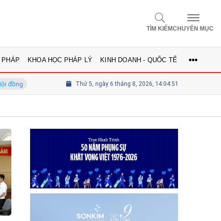
TÌM KIẾM
CHUYÊN MỤC
 PHÁP
KHOA HỌC PHÁP LÝ
KINH DOANH - QUỐC TẾ
GS.TS Võ Khánh Vinh - Ủy viên Hội đồng
Thứ 5, ngày 6 tháng 8, 2026, 14:04:52
Tổng biên tập Lê Th