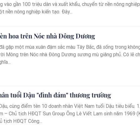
ng vào gần 100 triệu dân và xuất khẩu, chuyển từ nền nông nghiệp
ột nền nông nghiệp kiến tạo. Đây...
hèn hoa trên Nóc nhà Đông Dương
i đã gặp một mùa xuân đậm sắc màu Tây Bắc, đã sống trong khôn
ười Mông trên Nóc nhà Đông Dương sương mù giăng phủ. Có lẽ c
hĩa...
hân tuổi Dậu "đình đám" thương trường
Dậu, cùng điểm tên 10 doanh nhân Việt Nam tuổi Dậu tiêu biểu. 1
m – Chủ tịch HĐQT Sun Group Ông Lê Viết Lam sinh năm 1969 (
hủ tịch HĐQT Công...