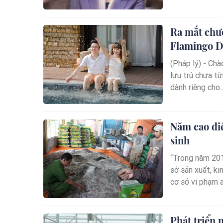
Ra mắt chươ
Flamingo Đạ
(Pháp lý) - Chà
lưu trú chưa từ
dành riêng cho..
Năm cao đi
sinh
“Trong năm 201
sở sản xuất, k
cơ sở vi phạm an
Phát triển 