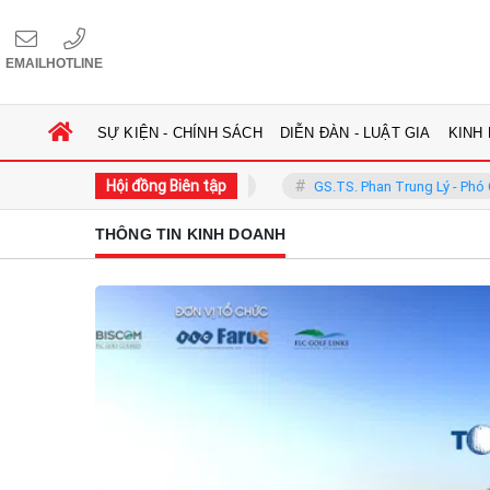
EMAIL
HOTLINE
SỰ KIỆN - CHÍNH SÁCH
DIỄN ĐÀN - LUẬT GIA
KINH
Hội đồng Biên tập
g Phàn - Chủ tịch Hội đồng
GS.TS. Phan Trung Lý - Phó Chủ tịch Hộ
THÔNG TIN KINH DOANH