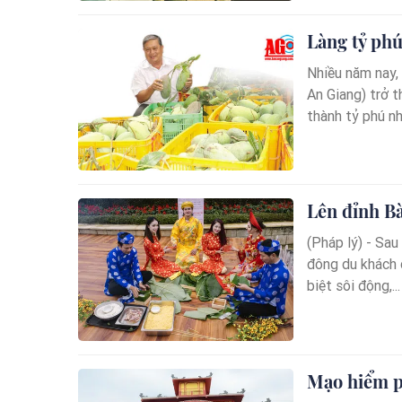
Làng tỷ phú
Nhiều năm nay,
An Giang) trở t
thành tỷ phú nh
Lên đỉnh Bà
(Pháp lý) - Sau
đông du khách 
biệt sôi động,...
Mạo hiểm ph