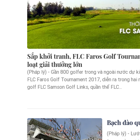
Sắp khởi tranh, FLC Faros Golf Tourna
loạt giải thưởng lớn
(Pháp lý) - Gần 800 golfer trong và ngoài nước dự kiế
FLC Faros Golf Tournament 2017, diễn ra trong hai n
golf FLC Samson Golf Links, quần thể FLC...
Bạch đào qu
(Pháp lý) - Lướ