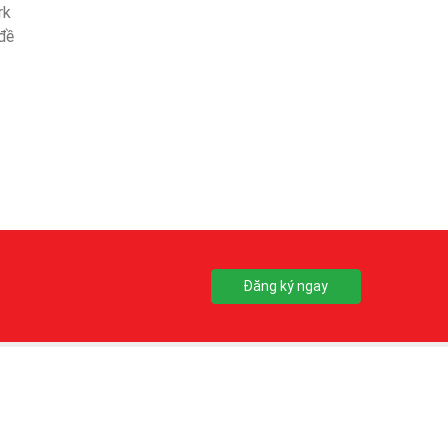
rk
đề
Đăng ký ngay