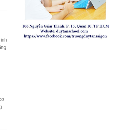
rình
ặng
cơ
g