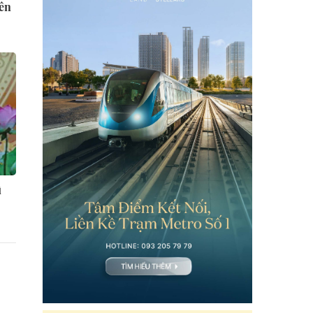
rên
h
ì