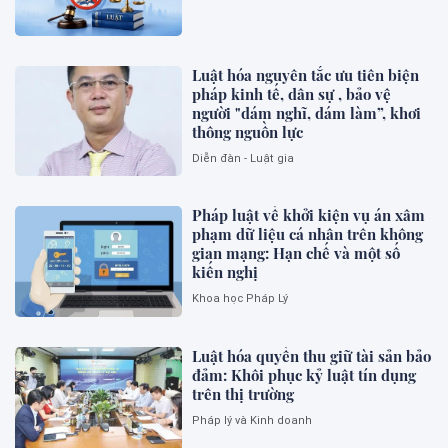
Luật hóa nguyên tắc ưu tiên biện
pháp kinh tế, dân sự , bảo vệ
người "dám nghĩ, dám làm”, khơi
thông nguồn lực
Diễn đàn - Luật gia
Pháp luật về khởi kiện vụ án xâm
phạm dữ liệu cá nhân trên không
gian mạng: Hạn chế và một số
kiến nghị
Khoa học Pháp Lý
Luật hóa quyền thu giữ tài sản bảo
đảm: Khôi phục kỷ luật tín dụng
trên thị trường
Pháp lý và Kinh doanh