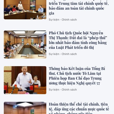
triển Trung tâm tài chính quốc tế,
bảo đảm an toàn tài chính quốc
gia
Sự kiện - Chính sách
Phó Chủ tịch Quốc hội Nguyễn
Thị Thanh: Đất đai là “phép thử”
lớn nhất bảo đảm tính công bằng
của Luật Phát triển đô thị
Sự kiện - Chính sách
Thông báo Kết luận của Tổng Bí
thư, Chủ tịch nước Tô Lâm tại
Phiên họp Ban Chỉ đạo Trung
ương thực hiện Nghị quyết 57
Sự kiện - Chính sách
Hoàn thiện thể chế tài chính, tiền
tệ, đáp ứng các chuẩn mực quốc tế
về phòng, chống rửa tiền