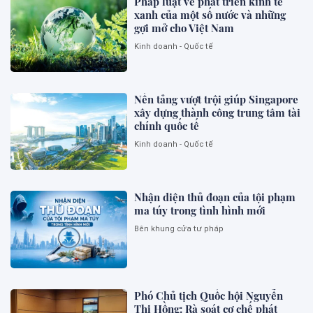
Pháp luật về phát triển kinh tế
xanh của một số nước và những
gợi mở cho Việt Nam
Kinh doanh - Quốc tế
Nền tảng vượt trội giúp Singapore
xây dựng thành công trung tâm tài
chính quốc tế
Kinh doanh - Quốc tế
Nhận diện thủ đoạn của tội phạm
ma túy trong tình hình mới
Bên khung cửa tư pháp
Phó Chủ tịch Quốc hội Nguyễn
Thị Hồng: Rà soát cơ chế phát