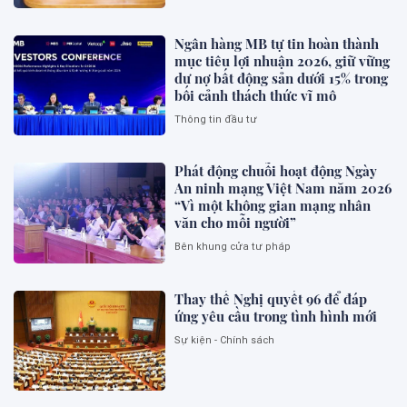
Ngân hàng MB tự tin hoàn thành
mục tiêu lợi nhuận 2026, giữ vững
dư nợ bất động sản dưới 15% trong
bối cảnh thách thức vĩ mô
Thông tin đầu tư
Phát động chuỗi hoạt động Ngày
An ninh mạng Việt Nam năm 2026
“Vì một không gian mạng nhân
văn cho mỗi người”
Bên khung cửa tư pháp
Thay thế Nghị quyết 96 để đáp
ứng yêu cầu trong tình hình mới
Sự kiện - Chính sách