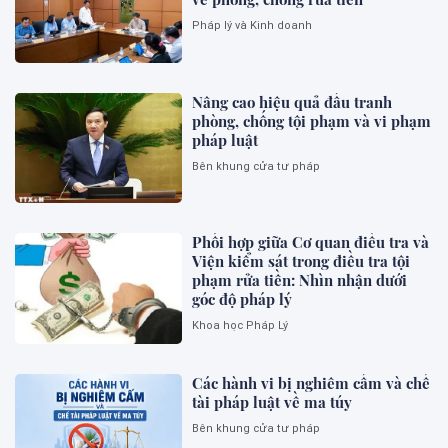
Pháp lý và Kinh doanh
Nâng cao hiệu quả đấu tranh
phòng, chống tội phạm và vi phạm
pháp luật
Bên khung cửa tư pháp
Phối hợp giữa Cơ quan điều tra và
Viện kiểm sát trong điều tra tội
phạm rửa tiền: Nhìn nhận dưới
góc độ pháp lý
Khoa học Pháp Lý
Các hành vi bị nghiêm cấm và chế
tài pháp luật về ma túy
Bên khung cửa tư pháp