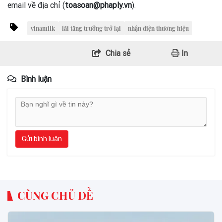
email về địa chỉ (
toasoan@phaply.vn
).
vinamilk
lãi tăng trưởng trở lại
nhận diện thương hiệu
Chia sẻ
In
Bình luận
Gửi bình luận
CÙNG CHỦ ĐỀ