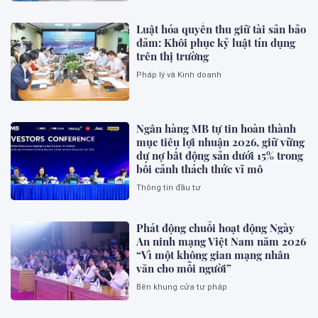
Luật hóa quyền thu giữ tài sản bảo
đảm: Khôi phục kỷ luật tín dụng
trên thị trường
Pháp lý và Kinh doanh
Ngân hàng MB tự tin hoàn thành
mục tiêu lợi nhuận 2026, giữ vững
dư nợ bất động sản dưới 15% trong
bối cảnh thách thức vĩ mô
Thông tin đầu tư
Phát động chuỗi hoạt động Ngày
An ninh mạng Việt Nam năm 2026
“Vì một không gian mạng nhân
văn cho mỗi người”
Bên khung cửa tư pháp