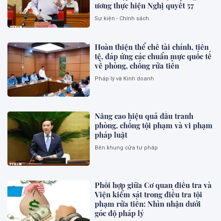
ương thực hiện Nghị quyết 57
Sự kiện - Chính sách
Hoàn thiện thể chế tài chính, tiền
tệ, đáp ứng các chuẩn mực quốc tế
về phòng, chống rửa tiền
Pháp lý và Kinh doanh
Nâng cao hiệu quả đấu tranh
phòng, chống tội phạm và vi phạm
pháp luật
Bên khung cửa tư pháp
Phối hợp giữa Cơ quan điều tra và
Viện kiểm sát trong điều tra tội
phạm rửa tiền: Nhìn nhận dưới
góc độ pháp lý