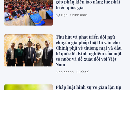
góp phần kiến tạo năng lực phát
triển quốc gia
Sự kiện - Chính sách
Thu hút và phát triển đội ngũ
chuyên gia pháp luật tư vấn cho
Chính phủ về thương mại và đầu
tư quốc tế: Kinh nghiệm của một
số nước và đề xuất đối với Việt
Nam
Kinh doanh - Quốc tế
Pháp luật hình sự về gian lận tín
chỉ carbon: Kinh nghiệm một số
quốc gia và gợi mở cho Việt Nam
Pháp lý và Kinh doanh
Tác hại của ma túy đối với cá