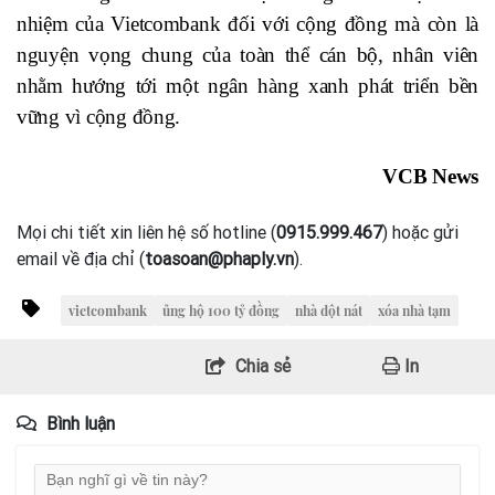
nhiệm của Vietcombank đối với cộng đồng mà còn là
nguyện vọng chung của toàn thể cán bộ, nhân viên
nhằm hướng tới một ngân hàng xanh phát triển bền
vững vì cộng đồng.
VCB News
Mọi chi tiết xin liên hệ số hotline (
0915.999.467
) hoặc gửi
email về địa chỉ (
toasoan@phaply.vn
).
vietcombank
ủng hộ 100 tỷ đồng
nhà dột nát
xóa nhà tạm
Chia sẻ
In
Bình luận