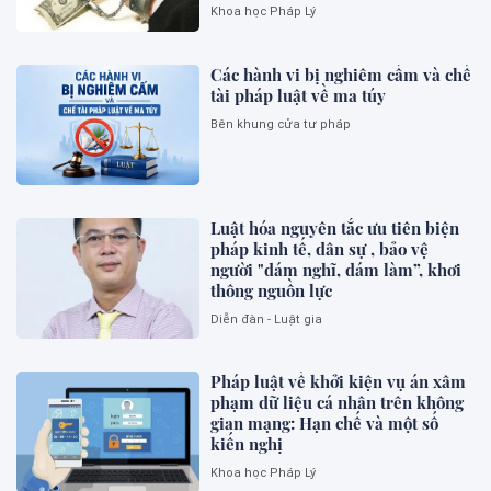
Khoa học Pháp Lý
Các hành vi bị nghiêm cấm và chế
tài pháp luật về ma túy
Bên khung cửa tư pháp
Luật hóa nguyên tắc ưu tiên biện
pháp kinh tế, dân sự , bảo vệ
người "dám nghĩ, dám làm”, khơi
thông nguồn lực
Diễn đàn - Luật gia
Pháp luật về khởi kiện vụ án xâm
phạm dữ liệu cá nhân trên không
gian mạng: Hạn chế và một số
kiến nghị
Khoa học Pháp Lý