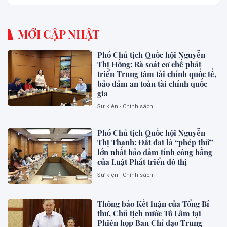
MỚI CẬP NHẬT
Phó Chủ tịch Quốc hội Nguyễn
Thị Hồng: Rà soát cơ chế phát
triển Trung tâm tài chính quốc tế,
bảo đảm an toàn tài chính quốc
gia
Sự kiện - Chính sách
Phó Chủ tịch Quốc hội Nguyễn
Thị Thanh: Đất đai là “phép thử”
lớn nhất bảo đảm tính công bằng
của Luật Phát triển đô thị
Sự kiện - Chính sách
Thông báo Kết luận của Tổng Bí
thư, Chủ tịch nước Tô Lâm tại
Phiên họp Ban Chỉ đạo Trung