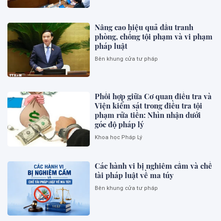
Nâng cao hiệu quả đấu tranh
phòng, chống tội phạm và vi phạm
pháp luật
Bên khung cửa tư pháp
Phối hợp giữa Cơ quan điều tra và
Viện kiểm sát trong điều tra tội
phạm rửa tiền: Nhìn nhận dưới
góc độ pháp lý
Khoa học Pháp Lý
Các hành vi bị nghiêm cấm và chế
tài pháp luật về ma túy
Bên khung cửa tư pháp