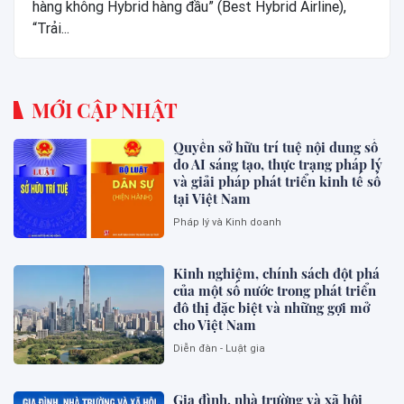
hàng không Hybrid hàng đầu” (Best Hybrid Airline),
“Trải...
MỚI CẬP NHẬT
Quyền sở hữu trí tuệ nội dung số
do AI sáng tạo, thực trạng pháp lý
và giải pháp phát triển kinh tế số
tại Việt Nam
Pháp lý và Kinh doanh
Kinh nghiệm, chính sách đột phá
của một số nước trong phát triển
đô thị đặc biệt và những gợi mở
cho Việt Nam
Diễn đàn - Luật gia
Gia đình, nhà trường và xã hội