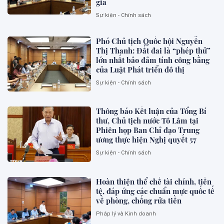
gia
Sự kiện - Chính sách
Phó Chủ tịch Quốc hội Nguyễn
Thị Thanh: Đất đai là “phép thử”
lớn nhất bảo đảm tính công bằng
của Luật Phát triển đô thị
Sự kiện - Chính sách
Thông báo Kết luận của Tổng Bí
thư, Chủ tịch nước Tô Lâm tại
Phiên họp Ban Chỉ đạo Trung
ương thực hiện Nghị quyết 57
Sự kiện - Chính sách
Hoàn thiện thể chế tài chính, tiền
tệ, đáp ứng các chuẩn mực quốc tế
về phòng, chống rửa tiền
Pháp lý và Kinh doanh