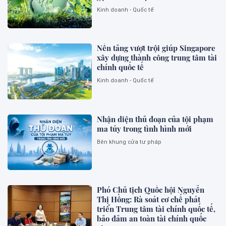
Kinh doanh - Quốc tế
Nền tảng vượt trội giúp Singapore
xây dựng thành công trung tâm tài
chính quốc tế
Kinh doanh - Quốc tế
Nhận diện thủ đoạn của tội phạm
ma túy trong tình hình mới
Bên khung cửa tư pháp
Phó Chủ tịch Quốc hội Nguyễn
Thị Hồng: Rà soát cơ chế phát
triển Trung tâm tài chính quốc tế,
bảo đảm an toàn tài chính quốc