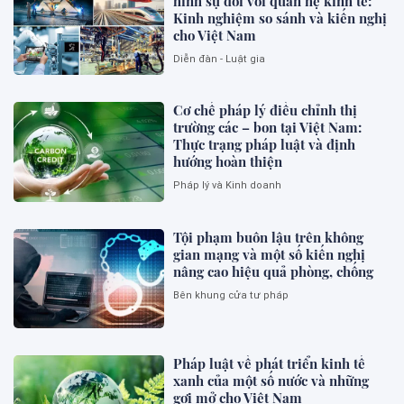
hình sự đối với quan hệ kinh tế:
Kinh nghiệm so sánh và kiến nghị
cho Việt Nam
Diễn đàn - Luật gia
Cơ chế pháp lý điều chỉnh thị
trường các – bon tại Việt Nam:
Thực trạng pháp luật và định
hướng hoàn thiện
Pháp lý và Kinh doanh
Tội phạm buôn lậu trên không
gian mạng và một số kiến nghị
nâng cao hiệu quả phòng, chống
Bên khung cửa tư pháp
Pháp luật về phát triển kinh tế
xanh của một số nước và những
gợi mở cho Việt Nam