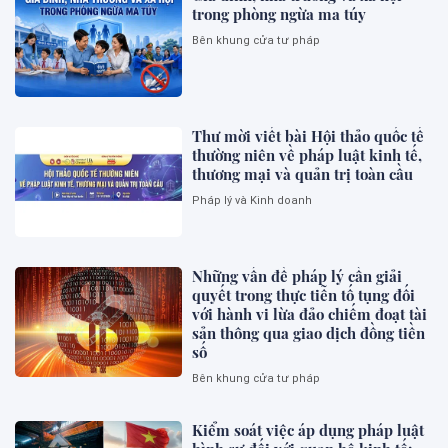
trong phòng ngừa ma túy
Bên khung cửa tư pháp
Thư mời viết bài Hội thảo quốc tế
thường niên về pháp luật kinh tế,
thương mại và quản trị toàn cầu
Pháp lý và Kinh doanh
Những vấn đề pháp lý cần giải
quyết trong thực tiễn tố tụng đối
với hành vi lừa đảo chiếm đoạt tài
sản thông qua giao dịch đồng tiền
số
Bên khung cửa tư pháp
Kiểm soát việc áp dụng pháp luật