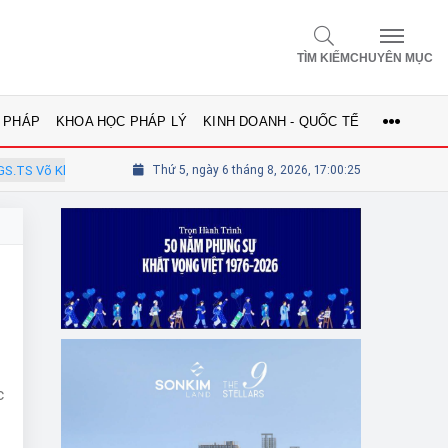
TÌM KIẾM
CHUYÊN MỤC
 PHÁP
KHOA HỌC PHÁP LÝ
KINH DOANH - QUỐC TẾ
Võ Khánh Vinh - Ủy viên Hội đồng
Thứ 5, ngày 6 tháng 8, 2026, 17:00:25
Tổng biên tập Lê Thị Mai Phương 
c