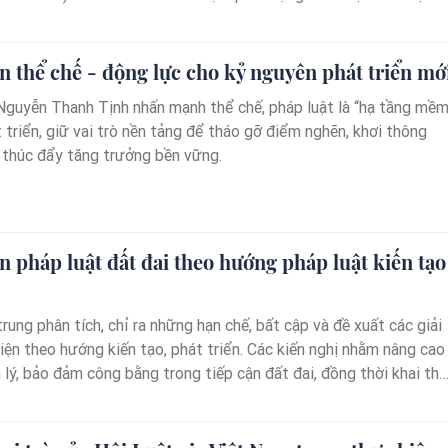
 và Luật Viễn thông 2023, đồng thời hoàn thiện quy định về bảo
g, thị trường carbon và năng lượng tái tạo.
n thể chế - động lực cho kỷ nguyên phát triển mớ
guyễn Thanh Tịnh nhấn mạnh thể chế, pháp luật là “hạ tầng mềm
 triển, giữ vai trò nền tảng để tháo gỡ điểm nghẽn, khơi thông
 thúc đẩy tăng trưởng bền vững.
n pháp luật đất đai theo hướng pháp luật kiến tạo
trung phân tích, chỉ ra những hạn chế, bất cập và đề xuất các giải
iện theo hướng kiến tạo, phát triển. Các kiến nghị nhằm nâng cao
 lý, bảo đảm công bằng trong tiếp cận đất đai, đồng thời khai th
n lực đất đai phục vụ phát triển kinh tế - xã hội bền vững, phù
h hướng chung của Nghị quyết 66-NQ/TW (30/4/2025).