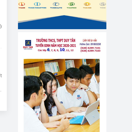
ở
a
t
c
m