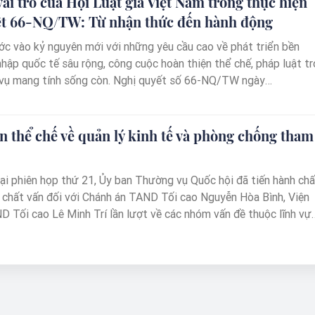
vai trò của Hội Luật gia Việt Nam trong thực hiện
ết 66-NQ/TW: Từ nhận thức đến hành động
c vào kỷ nguyên mới với những yêu cầu cao về phát triển bền
nhập quốc tế sâu rộng, công cuộc hoàn thiện thể chế, pháp luật tr
 vụ mang tính sống còn. Nghị quyết số 66-NQ/TW ngày
a Bộ Chính trị về đổi mới công tác xây dựng và thi hành pháp
ời như một bước ngoặt, một lời hiệu triệu cho một cuộc cải cách
ắc. Để hiện thực hóa tinh thần Nghị quyết 66, việc phát huy vai
n thể chế về quản lý kinh tế và phòng chống tham
ổ chức chính trị xã hội, xã hội nghề nghiệp, đặc biệt là Hội Luật gi
iới luật gia cả nước, là một yêu cầu khách quan và cấp thiết. Bài
Tại phiên họp thứ 21, Ủy ban Thường vụ Quốc hội đã tiến hành chấ
phân tích quá trình chuyển đổi mang tính bước ngoặt ở Hội Luật
ời chất vấn đối với Chánh án TAND Tối cao Nguyễn Hòa Bình, Viện
: Từ việc nhận thức sâu sắc những chủ trương cốt lõi của Nghị
 Tối cao Lê Minh Trí lần lượt về các nhóm vấn đề thuộc lĩnh vự
 việc cụ thể hóa thành các hoạt động thực tiễn, đồng thời chỉ ra
ành kiểm sát. Nhiều vấn đề lớn mà cử tri, dư luận quan tâm như
thức còn tồn tại và đề xuất các giải pháp chiến lược.
 thiện thể chế, đấu tranh, xử lý các vụ án hình sự về kinh tế, tha
i tài sản bị thất thoát, chiếm đoạt,… được các đại biểu tập trung