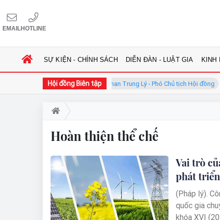
EMAIL
HOTLINE
SỰ KIỆN - CHÍNH SÁCH
DIỄN ĐÀN - LUẬT GIA
KINH
Hội đồng Biên tập
 tịch Hội đồng
GS.TS. Phan Trung Lý - Phó Chủ tịch Hội đồng
Hoàn thiện thể chế
Vai trò c
phát triể
(Pháp lý). C
quốc gia chu
khóa XVI (20