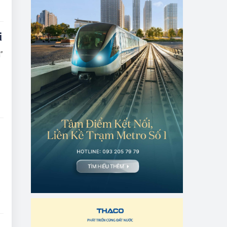
i
”
ác