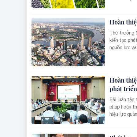
điện tử 2023
vệ môi trườn
Hoàn thiệ
Thứ trưởng N
kiến tạo phát
nguồn lực và
Hoàn thiệ
phát triển
Bài luận tập 
pháp hoàn th
hiệu lực quản
hiệu quả nguồ
hợp với địn