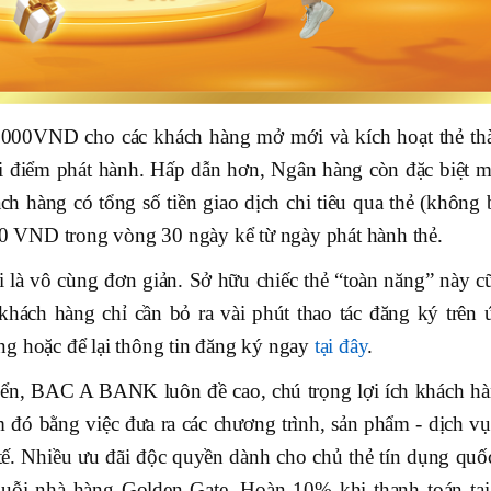
00VND cho các khách hàng mở mới và kích hoạt thẻ th
i điểm phát hành. Hấp dẫn hơn, Ngân hàng còn đặc biệt m
h hàng có tổng số tiền giao dịch chi tiêu qua thẻ (không 
000 VND trong vòng 30 ngày kể từ ngày phát hành thẻ.
i là vô cùng đơn giản. Sở hữu chiếc thẻ “toàn năng” này c
khách hàng chỉ cần bỏ ra vài phút thao tác đăng ký trên 
hoặc để lại thông tin đăng ký ngay
tại đây
.
riển, BAC A BANK luôn đề cao, chú trọng lợi ích khách hà
 đó bằng việc đưa ra các chương trình, sản phẩm - dịch vụ
tế. Nhiều ưu đãi độc quyền dành cho chủ thẻ tín dụng quốc
chuỗi nhà hàng Golden Gate, Hoàn 10% khi thanh toán tại