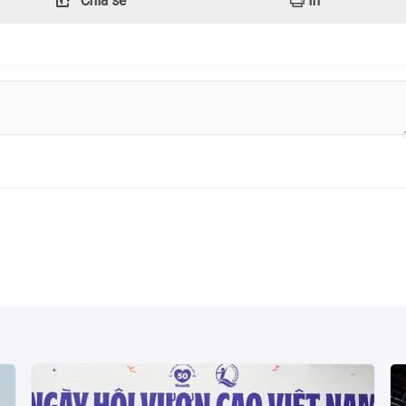
Chia sẻ
In