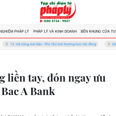
 NGHIỆM PHÁP LÝ
PHÁP LÝ VÀ KINH DOANH
BÊN KHUNG CỬA TƯ
ông Anh Bảo - Phó Chủ tịch thường trực Hội đồng
GS.TS Võ Khánh V
g liền tay, đón ngay ưu
 Bac A Bank