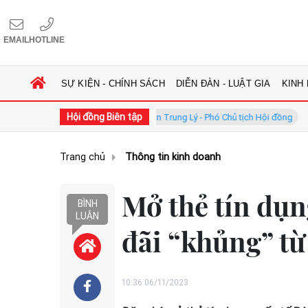
EMAIL
HOTLINE
SỰ KIỆN - CHÍNH SÁCH
DIỄN ĐÀN - LUẬT GIA
KINH
Hội đồng Biên tập
ồng
GS.TS. Phan Trung Lý - Phó Chủ tịch Hội đồng
TS. Hà C
Trang chủ
Thông tin kinh doanh
Mở thẻ tín dụn
BÌNH
LUẬN
đãi “khủng” từ
10:36 06/11/2023