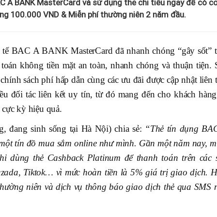
C A BANK MasterCard và sử dụng thẻ chi tiêu ngay để có c
ởng 100.000 VND & Miễn phí thường niên 2 năm đầu.
uốc tế BAC A BANK MasterCard đã nhanh chóng “gây sốt” t
h toán không tiền mặt an toàn, nhanh chóng và thuận tiện. 
hính sách phí hấp dẫn cùng các ưu đãi được cập nhật liên t
iều đối tác liên kết uy tín, từ đó mang đến cho khách hàng
í cực kỳ hiệu quả.
, đang sinh sống tại Hà Nội) chia sẻ:
“Thẻ tín dụng BA
 một tín đồ mua sắm online như mình. Gần một năm nay, m
hi dùng thẻ Cashback Platinum để thanh toán trên các 
zada, Tiktok… vì mức hoàn tiền là 5% giá trị giao dịch. H
thường niên và dịch vụ thông báo giao dịch thẻ qua SMS 