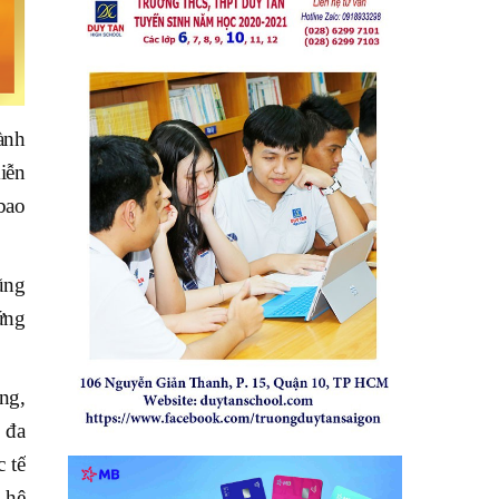
ành
iễn
bao
ũng
ứng
ng,
 đa
 tế
 hệ