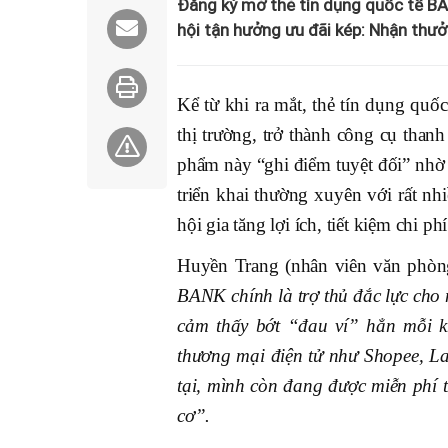
Đăng ký mở thẻ tín dụng quốc tế BA
hội tận hưởng ưu đãi kép: Nhận thư
Kể từ khi ra mắt, thẻ tín dụng q
thị trường, trở thành công cụ than
phẩm này “ghi điểm tuyệt đối” nhờ c
triển khai thường xuyên với rất nh
hội gia tăng lợi ích, tiết kiệm chi ph
Huyền Trang (nhân viên văn phòng
BANK chính là trợ thủ đắc lực cho
cảm thấy bớt “đau ví” hẳn mỗi k
thương mại điện tử như Shopee, La
tại, mình còn đang được miễn phí 
cơ”.