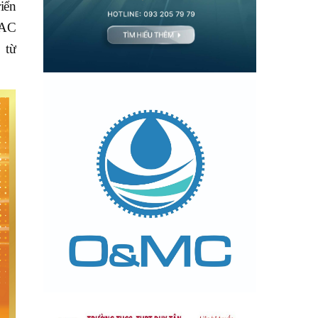
iển
BAC
 từ