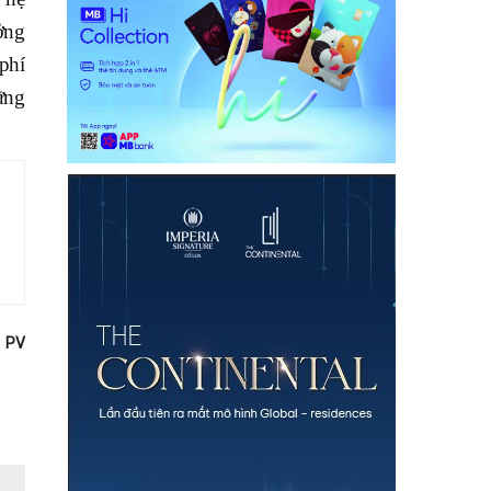
ởng
phí
ững
PV