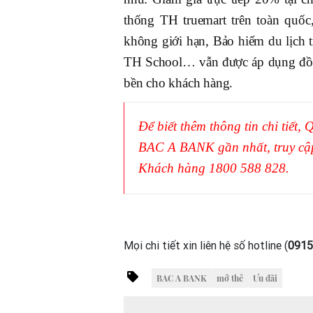
thống TH truemart trên toàn quốc
không giới hạn, Bảo hiểm du lịch t
TH School… vẫn được áp dụng đồng 
bền cho khách hàng.
Để biết thêm thông tin chi tiết
BAC A BANK gần nhất, truy cậ
Khách hàng 1800 588 828.
Mọi chi tiết xin liên hệ số hotline (
0915
BAC A BANK
mở thẻ
Ưu đãi