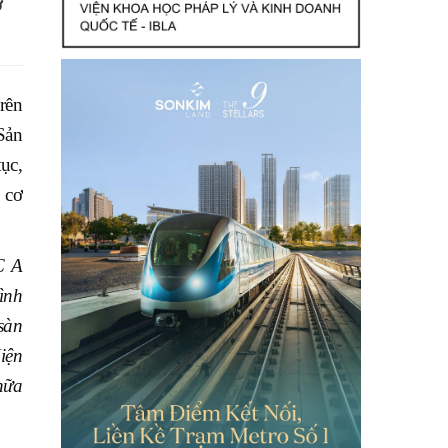
ơ
rên
Sản
ục,
 cơ
C A
ình
sàn
iện
nữa