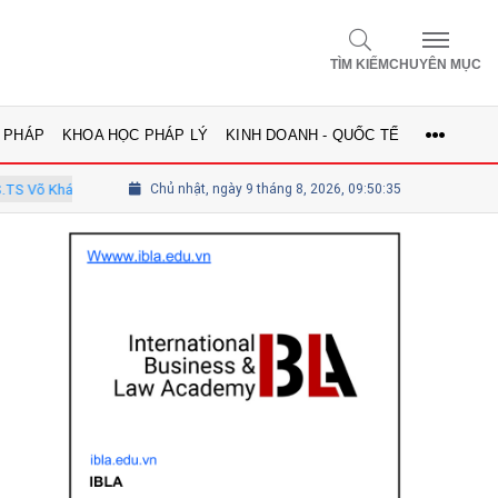
TÌM KIẾM
CHUYÊN MỤC
 PHÁP
KHOA HỌC PHÁP LÝ
KINH DOANH - QUỐC TẾ
inh - Ủy viên Hội đồng
Chủ nhật, ngày 9 tháng 8, 2026, 09:50:37
Tổng biên tập Lê Thị Mai Phương - Ủy viên 