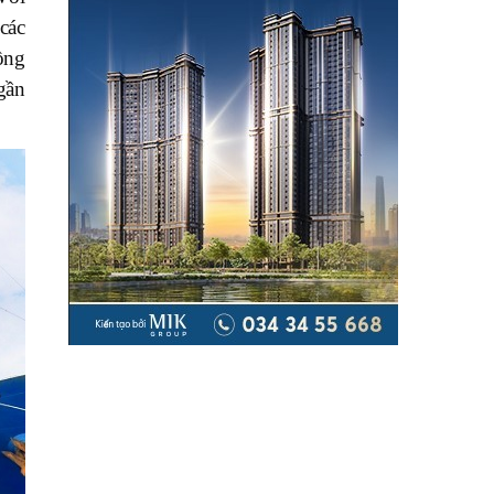
các
ồng
 gần