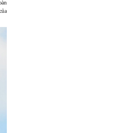
hoàn
của