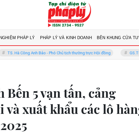
 NGHIỆM PHÁP LÝ
PHÁP LÝ VÀ KINH DOANH
BÊN KHUNG CỬA TƯ
h Bảo - Phó Chủ tịch thường trực Hội đồng
GS.TS Võ Khánh Vinh - Ủ
 Bến 5 vạn tấn, cảng
i và xuất khẩu các lô hà
 2025