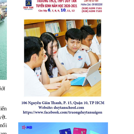
iới
iển
ệt.
mối
Nam