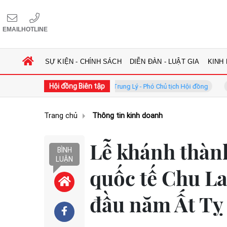
EMAIL
HOTLINE
SỰ KIỆN - CHÍNH SÁCH
DIỄN ĐÀN - LUẬT GIA
KINH
Hội đồng Biên tập
GS.TS. Phan Trung Lý - Phó Chủ tịch Hội đồng
TS. Hà Công An
Trang chủ
Thông tin kinh doanh
Lễ khánh thành
BÌNH
LUẬN
quốc tế Chu La
đầu năm Ất Tỵ