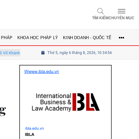
TÌM KIẾM
CHUYÊN MỤC
 PHÁP
KHOA HỌC PHÁP LÝ
KINH DOANH - QUỐC TẾ
y viên Hội đồng
Tổng biên tập Lê Thị Mai Phương - Ủy viên thường
Thứ 5, ngày 6 tháng 8, 2026, 10:34:58
ng