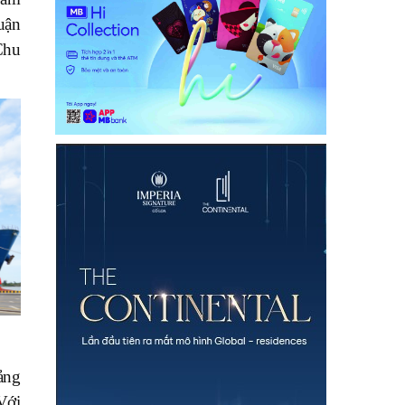
uận
Chu
ảng
Với