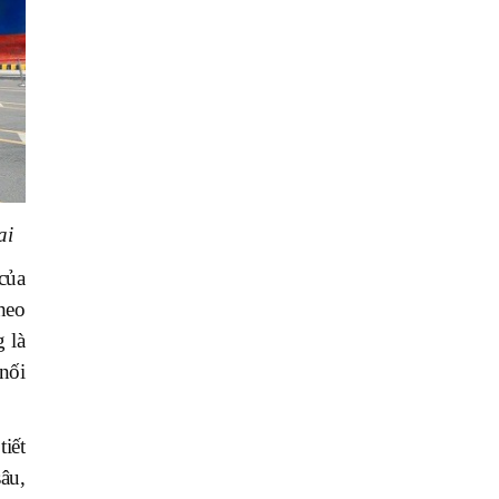
ai
của
heo
 là
nối
iết
âu,