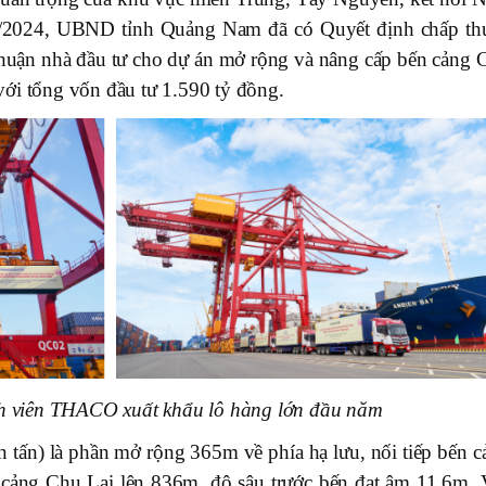
/2024, UBND tỉnh Quảng Nam đã có Quyết định chấp th
 thuận nhà đầu tư cho dự án mở rộng và nâng cấp bến cảng 
ới tổng vốn đầu tư 1.590 tỷ đồng.
h viên THACO xuất khẩu lô hàng lớn đầu năm
n tấn) là phần mở rộng 365m về phía hạ lưu, nối tiếp bến c
n cảng Chu Lai lên 836m, độ sâu trước bến đạt âm 11,6m. 