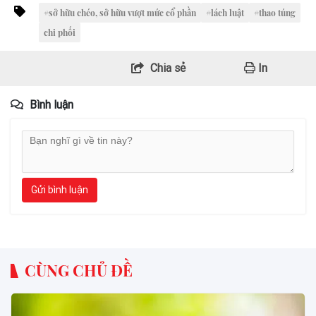
#sở hữu chéo, sở hữu vượt mức cổ phần
#lách luật
#thao túng
chi phối
Chia sẻ
In
Bình luận
Gửi bình luận
CÙNG CHỦ ĐỀ