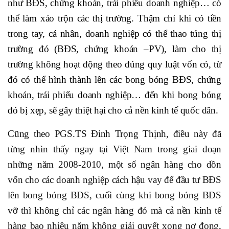
như BĐS, chứng khoán, trái phiếu doanh nghiệp… có
thể làm xáo trộn các thị trường. Thậm chí khi có tiền
trong tay, cá nhân, doanh nghiệp có thể thao túng thị
trường đó (BĐS, chứng khoán –PV), làm cho thị
trường không hoạt động theo đúng quy luật vốn có, từ
đó có thể hình thành lên các bong bóng BĐS, chứng
khoán, trái phiếu doanh nghiệp… đến khi bong bóng
đó bị xẹp, sẽ gây thiệt hại cho cả nền kinh tế quốc dân.
Cũng theo PGS.TS Đinh Trọng Thịnh, điều này đã
từng nhìn thấy ngay tại Việt Nam trong giai đoạn
những năm 2008-2010, một số ngân hàng cho dồn
vốn cho các doanh nghiệp cách hậu vay để đầu tư BĐS
lên bong bóng BĐS, cuối cùng khi bong bóng BĐS
vỡ thì không chỉ các ngân hàng đó mà cả nền kinh tế
hàng bao nhiêu năm không giải quyết xong nợ đọng,