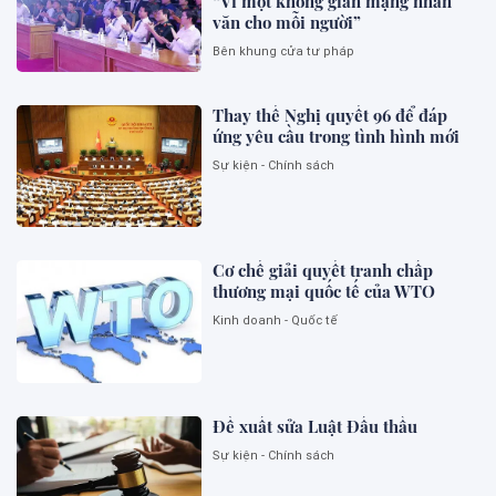
“Vì một không gian mạng nhân
văn cho mỗi người”
Bên khung cửa tư pháp
Thay thế Nghị quyết 96 để đáp
ứng yêu cầu trong tình hình mới
Sự kiện - Chính sách
Cơ chế giải quyết tranh chấp
thương mại quốc tế của WTO
Kinh doanh - Quốc tế
Đề xuất sửa Luật Đấu thầu
Sự kiện - Chính sách