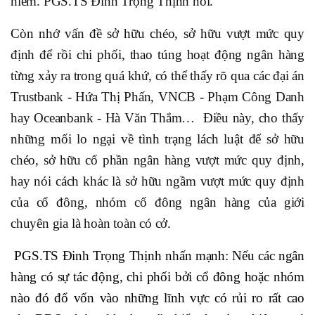
hiểm. PGS.TS Đinh Trọng Thịnh nói.
Còn nhớ vấn đề sở hữu chéo, sở hữu vượt mức quy
định để rồi chi phối, thao túng hoạt động ngân hàng
từng xảy ra trong quá khứ, có thể thấy rõ qua các đại án
Trustbank - Hứa Thị Phấn, VNCB - Phạm Công Danh
hay Oceanbank - Hà Văn Thắm… Điều này, cho thấy
những mối lo ngại về tình trạng lách luật để sở hữu
chéo, sở hữu cổ phần ngân hàng vượt mức quy định,
hay nói cách khác là sở hữu ngầm vượt mức quy định
của cổ đông, nhóm cổ đông ngân hàng của giới
chuyên gia là hoàn toàn có cở.
PGS.TS Đinh Trọng Thịnh nhấn mạnh: Nếu các ngân
hàng có sự tác động, chi phối bởi cổ đông hoặc nhóm
nào đó đổ vốn vào những lĩnh vực có rủi ro rất cao