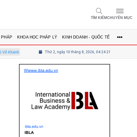
TÌM KIẾM
CHUYÊN MỤC
 PHÁP
KHOA HỌC PHÁP LÝ
KINH DOANH - QUỐC TẾ
Vinh - Ủy viên Hội đồng
Thứ 2, ngày 10 tháng 8, 2026, 04:24:22
Tổng biên tập Lê Thị Mai Phương - Ủy viên