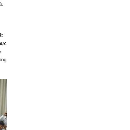
át
ất
thực
,
ộng