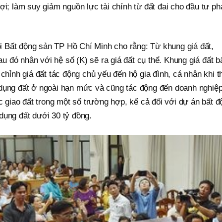
ợi; làm suy giảm nguồn lực tài chính từ đất đai cho đầu tư ph
hội Bất động sản TP Hồ Chí Minh cho rằng: Từ khung giá đất,
sau đó nhân với hệ số (K) sẽ ra giá đất cụ thể. Khung giá đất b
 chỉnh giá đất tác động chủ yếu đến hộ gia đình, cá nhân khi 
dụng đất ở ngoài hạn mức và cũng tác động đến doanh nghiệp
ặc giao đất trong một số trường hợp, kể cả đối với dự án bất đ
dụng đất dưới 30 tỷ đồng.