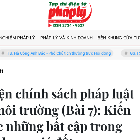
 NGHIỆM PHÁP LÝ
PHÁP LÝ VÀ KINH DOANH
BÊN KHUNG CỬA TƯ
 Công Anh Bảo - Phó Chủ tịch thường trực Hội đồng
GS.TS Võ Khánh 
ật
ện chính sách pháp luật
môi trường (Bài 7): Kiến
c những bất cập trong