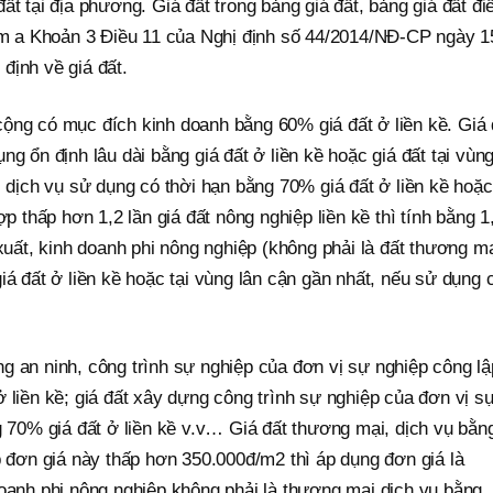
t tại địa phương. Giá đất trong bảng giá đất, bảng giá đất đi
iểm a Khoản 3 Điều 11 của Nghị định số 44/2014/NĐ-CP ngày 1
định về giá đất.
ộng có mục đích kinh doanh bằng 60% giá đất ở liền kề. Giá 
g ổn định lâu dài bằng giá đất ở liền kề hoặc giá đất tại vùn
, dịch vụ sử dụng có thời hạn bằng 70% giá đất ở liền kề hoặc
ợp thấp hơn 1,2 lần giá đất nông nghiệp liền kề thì tính bằng 1
xuất, kinh doanh phi nông nghiệp (không phải là đất thương mạ
iá đất ở liền kề hoặc tại vùng lân cận gần nhất, nếu sử dụng 
g an ninh, công trình sự nghiệp của đơn vị sự nghiệp công lậ
 liền kề; giá đất xây dựng công trình sự nghiệp của đơn vị s
g 70% giá đất ở liền kề v.v… Giá đất thương mại, dịch vụ bằn
p đơn giá này thấp hơn 350.000đ/m2 thì áp dụng đơn giá là
doanh phi nông nghiệp không phải là thương mại dịch vụ bằng