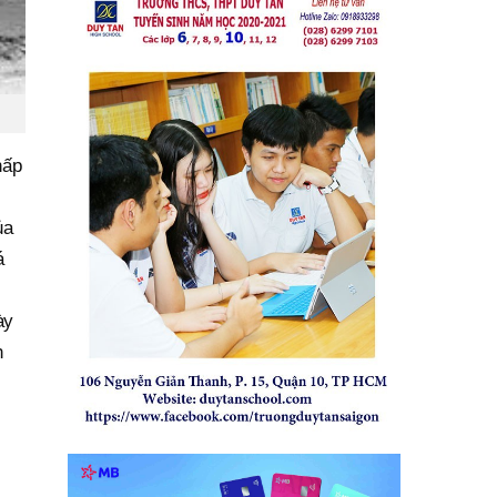
hấp
ủa
á
ày
h