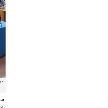
ất
các
ng