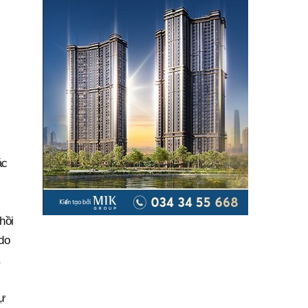
ác
hồi
do
ự