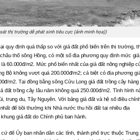
át thị trường dễ phát sinh tiêu cực (ảnh minh họa))
ại quy định quá thấp so với giá đất phổ biến trên thị trường, t
ng châu thổ sông Hồng, có một số địa phương quy định mức giá
 là 60.000đ/m2. Mức phổ biến nhất của giá đất nông nghiệp c
ng Bộ không vượt quá 200.000đ/m2; cá biệt có địa phương gi
000đ/m2. Tại đồng bằng sông Cửu Long giá đất trồng cây hàng
á đất trồng cây lâu năm không quá 250.000đ/m2. Tình hình n
úi, trung du, Tây Nguyên. Với bảng giá đất và hệ số điều chỉn
nhất để bồi thường khi Nhà nước thu hồi đất tại nhiều địa
i khung giá đất do Chính phủ ban hành.
cứ để Ủy ban nhân dân các tỉnh, thành phố trực thuộc Trung