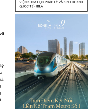
về
 kỳ
iá
iá
4
g
t