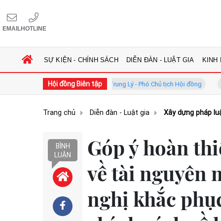
EMAIL
HOTLINE
SỰ KIỆN - CHÍNH SÁCH
DIỄN ĐÀN - LUẬT GIA
KINH
Hội đồng Biên tập
 đồng
GS.TS. Phan Trung Lý - Phó Chủ tịch Hội đồng
TS. Hà
Trang chủ
Diễn đàn - Luật gia
Xây dựng pháp lu
Góp ý hoàn thi
BÌNH
LUẬN
về tài nguyên 
nghị khắc phụ