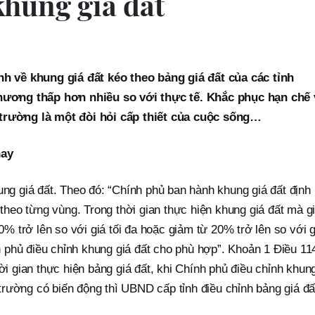
khung giá đất
ịnh về khung giá đất kéo theo bảng giá đất của các tỉnh
 phương thấp hơn nhiều so với thực tế. Khắc phục hạn chế 
 trường là một đòi hỏi cấp thiết của cuộc sống…
nay
ung giá đất. Theo đó: “Chính phủ ban hành khung giá đất định
heo từng vùng. Trong thời gian thực hiện khung giá đất mà g
 20% trở lên so với giá tối đa hoặc giảm từ 20% trở lên so với g
nh phủ điều chỉnh khung giá đất cho phù hợp”. Khoản 1 Điều 11
ời gian thực hiện bảng giá đất, khi Chính phủ điều chỉnh khun
ị trường có biến động thì UBND cấp tỉnh điều chỉnh bảng giá đấ