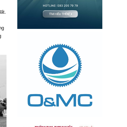
ất.
ng
g