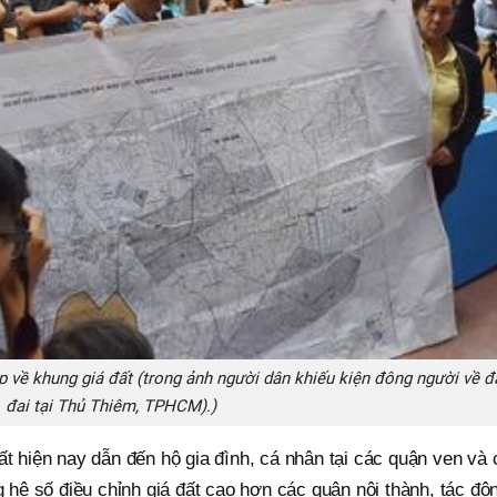
p về khung giá đất (trong ảnh người dân khiếu kiện đông người về đ
đai tại Thủ Thiêm, TPHCM).)
ất hiện nay dẫn đến hộ gia đình, cá nhân tại các quận ven và 
g hệ số điều chỉnh giá đất cao hơn các quận nội thành, tác độ