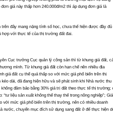
p đơn giá này thấp hơn 240.000đ/m2 thì áp dụng đơn giá là
 trên đây mang nặng tính số học, chưa thể hiện được đầy đủ
ù hợp với thực tế của thị trường đất đai.
ên Cục trưởng Cục quản lý công sản thì từ khung giá đất, c
phương mình. Từ khung giá đất còn hạn chế nên nhiều địa
h giá đất cụ thể quá thấp so với mức giá phổ biến trên thị
 kéo dài, đã đang hiện hữu và sẽ phát sinh khi Nhà nước thu 
không đảm bảo bằng 30% giá trị đất theo thực tế thị trường; 
o: “tư liệu sản xuất không thể thay thế trong nông nghiệp”; Giá
 với mức giá phổ biến trên thị trường, nên có nhiều doanh
hà nước, chuyển mục đích sử dụng sang đất ở để thực hiện d