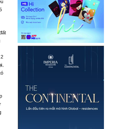
ều
5
đất
g
,2
i,
có
p
ự
g