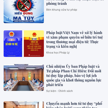
phòng tránh
Bên khung cửa tư pháp
Pháp luật Việt Nam về xử lý hành
vi xâm phạm quyền sở hữu trí tuệ
trong thương mại điện tử: Thực
trạng và kiến nghị
Khoa học Pháp Lý
Chủ nhiệm Ủy ban Pháp luật và
Tư pháp Phan Chí Hiếu: Đổi mới
tư duy lập pháp, bảo vệ lợi ích
quốc gia và khơi thông nguồn lực
phát triển
Sự kiện - Chính sách
Chuyển mạnh hơn từ tư duy “phổ