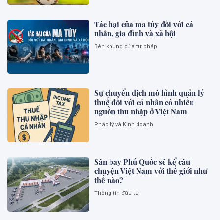
Tác hại của ma túy đối với cá
nhân, gia đình và xã hội
Bên khung cửa tư pháp
Sự chuyển dịch mô hình quản lý
thuế đối với cá nhân có nhiều
nguồn thu nhập ở Việt Nam
Pháp lý và Kinh doanh
Sân bay Phú Quốc sẽ kể câu
chuyện Việt Nam với thế giới như
thế nào?
Thông tin đầu tư