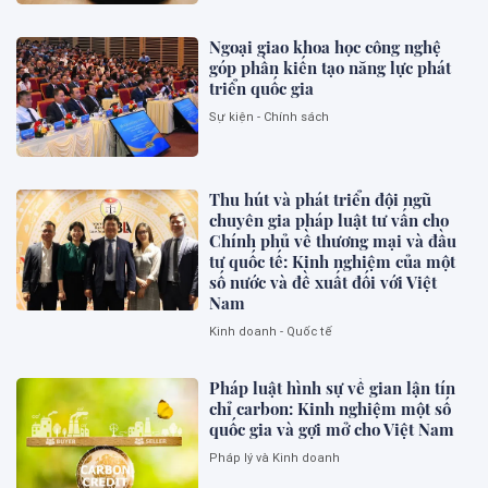
Ngoại giao khoa học công nghệ
góp phần kiến tạo năng lực phát
triển quốc gia
Sự kiện - Chính sách
Thu hút và phát triển đội ngũ
chuyên gia pháp luật tư vấn cho
Chính phủ về thương mại và đầu
tư quốc tế: Kinh nghiệm của một
số nước và đề xuất đối với Việt
Nam
Kinh doanh - Quốc tế
Pháp luật hình sự về gian lận tín
chỉ carbon: Kinh nghiệm một số
quốc gia và gợi mở cho Việt Nam
Pháp lý và Kinh doanh