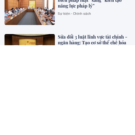
biến pháp luật” sang “kiến tạo
năng lực pháp lý”
Sự kiện - Chính sách
Sửa đổi 3 luật lĩnh vực tài chính -
ngân hàng: Tạo cơ sở thể chế hóa
mục tiêu tăng trưởng 2 con số và
phát triển thị trường vốn
Sự kiện - Chính sách
Đổi mới tư duy hoàn thiện pháp
luật hình sự Việt Nam trong kỷ
nguyên mới (phần 1)
Khoa học Pháp Lý
Marina Living Halong: Định hình
chuẩn mực nhà ở xã hội của BIM
Land tại Quảng Ninh