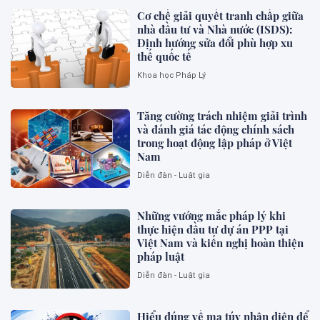
Cơ chế giải quyết tranh chấp giữa
nhà đầu tư và Nhà nước (ISDS):
Định hướng sửa đổi phù hợp xu
thế quốc tế
Khoa học Pháp Lý
Tăng cường trách nhiệm giải trình
và đánh giá tác động chính sách
trong hoạt động lập pháp ở Việt
Nam
Diễn đàn - Luật gia
Những vướng mắc pháp lý khi
thực hiện đầu tư dự án PPP tại
Việt Nam và kiến nghị hoàn thiện
pháp luật
Diễn đàn - Luật gia
Hiểu đúng về ma túy nhận diện để