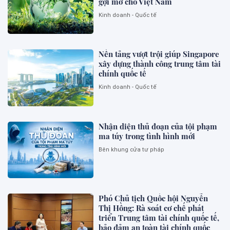
gợi mở cho Việt Nam
Kinh doanh - Quốc tế
Nền tảng vượt trội giúp Singapore
xây dựng thành công trung tâm tài
chính quốc tế
Kinh doanh - Quốc tế
Nhận diện thủ đoạn của tội phạm
ma túy trong tình hình mới
Bên khung cửa tư pháp
Phó Chủ tịch Quốc hội Nguyễn
Thị Hồng: Rà soát cơ chế phát
triển Trung tâm tài chính quốc tế,
bảo đảm an toàn tài chính quốc