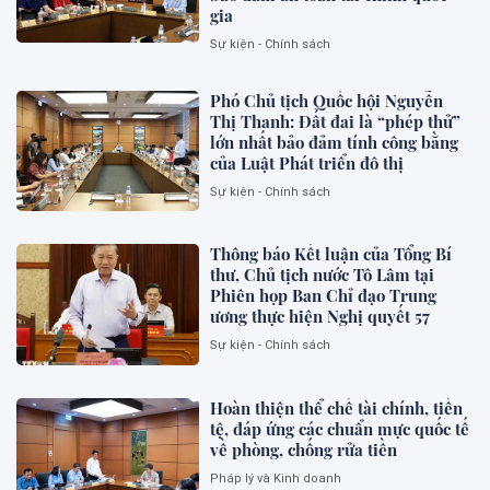
gia
Sự kiện - Chính sách
Phó Chủ tịch Quốc hội Nguyễn
Thị Thanh: Đất đai là “phép thử”
lớn nhất bảo đảm tính công bằng
của Luật Phát triển đô thị
Sự kiện - Chính sách
Thông báo Kết luận của Tổng Bí
thư, Chủ tịch nước Tô Lâm tại
Phiên họp Ban Chỉ đạo Trung
ương thực hiện Nghị quyết 57
Sự kiện - Chính sách
Hoàn thiện thể chế tài chính, tiền
tệ, đáp ứng các chuẩn mực quốc tế
về phòng, chống rửa tiền
Pháp lý và Kinh doanh