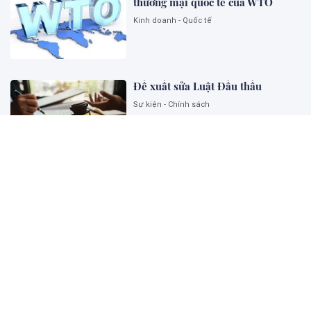
thương mại quốc tế của WTO
Kinh doanh - Quốc tế
Đề xuất sửa Luật Đấu thầu
Sự kiện - Chính sách
Ngoại giao khoa học công nghệ
góp phần kiến tạo năng lực phát
triển quốc gia
Sự kiện - Chính sách
Thu hút và phát triển đội ngũ
chuyên gia pháp luật tư vấn cho
Chính phủ về thương mại và đầu