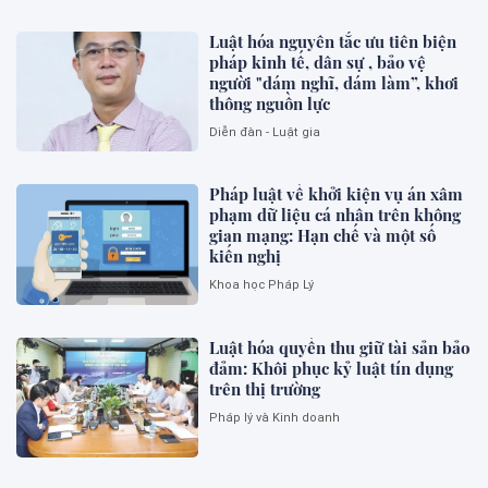
Luật hóa nguyên tắc ưu tiên biện
pháp kinh tế, dân sự , bảo vệ
người "dám nghĩ, dám làm”, khơi
thông nguồn lực
Diễn đàn - Luật gia
Pháp luật về khởi kiện vụ án xâm
phạm dữ liệu cá nhân trên không
gian mạng: Hạn chế và một số
kiến nghị
Khoa học Pháp Lý
Luật hóa quyền thu giữ tài sản bảo
đảm: Khôi phục kỷ luật tín dụng
trên thị trường
Pháp lý và Kinh doanh