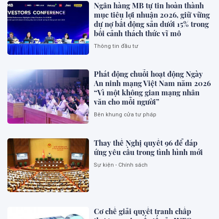
Ngân hàng MB tự tin hoàn thành
mục tiêu lợi nhuận 2026, giữ vững
dư nợ bất động sản dưới 15% trong
bối cảnh thách thức vĩ mô
Thông tin đầu tư
Phát động chuỗi hoạt động Ngày
An ninh mạng Việt Nam năm 2026
“Vì một không gian mạng nhân
văn cho mỗi người”
Bên khung cửa tư pháp
Thay thế Nghị quyết 96 để đáp
ứng yêu cầu trong tình hình mới
Sự kiện - Chính sách
Cơ chế giải quyết tranh chấp