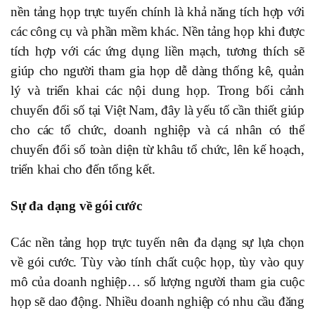
nền tảng họp trực tuyến chính là
khả năng tích hợp với
các công cụ và phần mềm khác. Nền tảng họp khi được
tích hợp với các ứng dụng liền mạch, tương thích sẽ
giúp cho người tham gia họp dễ dàng thống kê, quản
lý và triển khai các nội dung họp. Trong bối cảnh
chuyển đổi số tại Việt Nam, đây là yếu tố cần thiết giúp
cho các tổ chức, doanh nghiệp và cá nhân có thể
chuyển đổi số toàn diện từ khâu tổ chức, lên kế hoạch,
triển khai cho đến tổng kết.
Sự đa dạng về gói cước
Các nền tảng họp trực tuyến nên đa dạng sự lựa chọn
về gói cước. Tùy vào tính chất cuộc họp, tùy vào quy
mô của doanh nghiệp… số lượng người tham gia cuộc
họp sẽ dao động. Nhiều doanh nghiệp có nhu cầu đăng