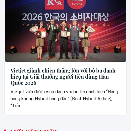
Vietjet giành chiến thắng lớn với bộ ba danh
hiệu tại Giải thưởng người tiêu dùng Hàn
Quốc 2026
Vietjet vừa được vinh danh với bộ ba danh hiệu “Hãng
hàng không Hybrid hàng đầu” (Best Hybrid Airline),
“Trải...