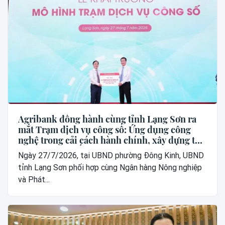
Agribank đồng hành cùng tỉnh Lạng Sơn ra
mắt Trạm dịch vụ công số: Ứng dụng công
nghệ trong cải cách hành chính, xây dựng thế
hệ “công dân số”
Ngày 27/7/2026, tại UBND phường Đông Kinh, UBND
tỉnh Lạng Sơn phối hợp cùng Ngân hàng Nông nghiệp
và Phát...