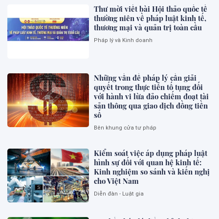
Thư mời viết bài Hội thảo quốc tế
thường niên về pháp luật kinh tế,
thương mại và quản trị toàn cầu
Pháp lý và Kinh doanh
Những vấn đề pháp lý cần giải
quyết trong thực tiễn tố tụng đối
với hành vi lừa đảo chiếm đoạt tài
sản thông qua giao dịch đồng tiền
số
Bên khung cửa tư pháp
Kiểm soát việc áp dụng pháp luật
hình sự đối với quan hệ kinh tế:
Kinh nghiệm so sánh và kiến nghị
cho Việt Nam
Diễn đàn - Luật gia