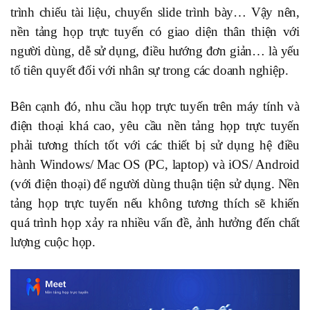
trình chiếu tài liệu, chuyển slide trình bày… Vậy nên,
nền tảng họp trực tuyến có giao diện thân thiện với
người dùng, dễ sử dụng, điều hướng đơn giản… là yếu
tố tiên quyết đối với nhân sự trong các doanh nghiệp.
Bên cạnh đó, nhu cầu họp trực tuyến trên máy tính và
điện thoại khá cao, yêu cầu nền tảng họp trực tuyến
phải tương thích tốt với các thiết bị sử dụng hệ điều
hành Windows/ Mac OS (PC, laptop) và iOS/ Android
(với điện thoại) để người dùng thuận tiện sử dụng. Nền
tảng họp trực tuyến nếu không tương thích sẽ khiến
quá trình họp xảy ra nhiều vấn đề, ảnh hưởng đến chất
lượng cuộc họp.