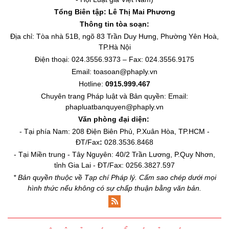
Tổng Biên tập:
Lê Thị Mai Phương
Thông tin tòa soạn:
Địa chỉ: Tòa nhà 51B, ngõ 83 Trần Duy Hưng, Phường Yên Hoà,
TP.Hà Nội
Điện thoại: 024.3556.9373 – Fax: 024.3556.9175
Email: toasoan@phaply.vn
Hotline:
0915.999.467
Chuyên trang
Pháp luật và Bản quyền
: Email:
phapluatbanquyen@phaply.vn
Văn phòng đại diện:
- Tại phía Nam: 208 Điện Biên Phủ, P.Xuân Hòa, TP.HCM -
ĐT/Fax
:
028.3536.8468
- Tại Miền trung - Tây Nguyên: 40/2 Trần Lương, P.Quy Nhơn,
tỉnh Gia Lai - ĐT/Fax: 0256.3827.597
* Bản quyền thuộc về Tạp chí Pháp lý. Cấm sao chép dưới mọi
hình thức nếu không có sự chấp thuận bằng văn bản.