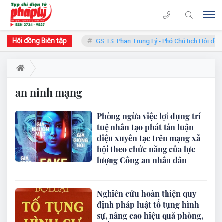
Hội đồng Biên tập
n - Chủ tịch Hội đồng
GS.TS. Phan Trung Lý - Phó Chủ tịch Hội đồng
an ninh mạng
Phòng ngừa việc lợi dụng trí
tuệ nhân tạo phát tán luận
điệu xuyên tạc trên mạng xã
hội theo chức năng của lực
lượng Công an nhân dân
Nghiên cứu hoàn thiện quy
định pháp luật tố tụng hình
sự, nâng cao hiệu quả phòng,