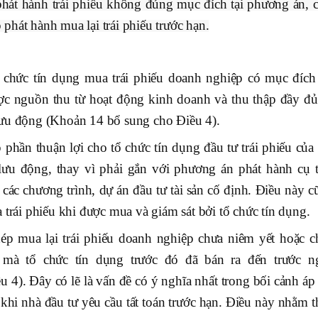
phát hành trái phiếu không đúng mục đích tại phương án, 
phát hành mua lại trái phiếu trước hạn.
chức tín dụng mua trái phiếu doanh nghiệp có mục đích
c nguồn thu từ hoạt động kinh doanh và thu thập đầy đủ 
lưu động (Khoản 14 bổ sung cho Điều 4).
hần thuận lợi cho tổ chức tín dụng đầu tư trái phiếu của 
u động, thay vì phải gắn với phương án phát hành cụ t
các chương trình, dự án đầu tư tài sản cố định. Điều này c
 trái phiếu khi được mua và giám sát bởi tổ chức tín dụng.
ép mua lại trái phiếu doanh nghiệp chưa niêm yết hoặc c
mà tổ chức tín dụng trước đó đã bán ra đến trước n
4). Đây có lẽ là vấn đề có ý nghĩa nhất trong bối cảnh áp 
a khi nhà đầu tư yêu cầu tất toán trước hạn. Điều này nhằm 