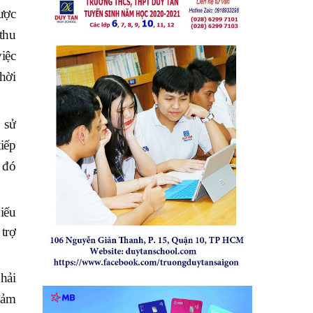
ược
thu
iệc
hời
 sử
iếp
 đó
iếu
trợ
hải
đảm