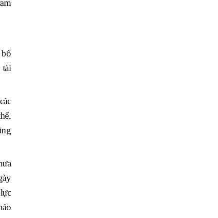
cam
 bổ
tài
các
hể,
ũng
hưa
gày
lực
tháo