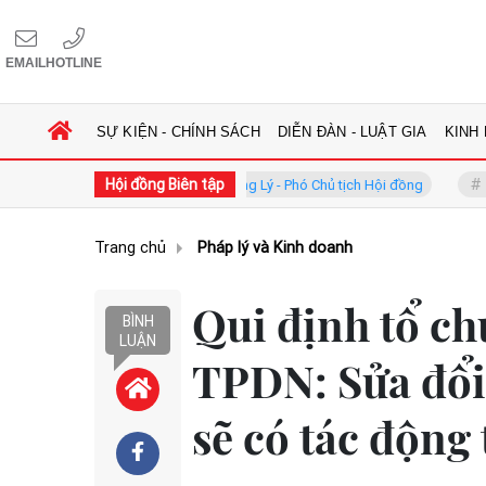
EMAIL
HOTLINE
SỰ KIỆN - CHÍNH SÁCH
DIỄN ĐÀN - LUẬT GIA
KINH
Hội đồng Biên tập
GS.TS. Phan Trung Lý - Phó Chủ tịch Hội đồng
TS. Hà Công
Trang chủ
Pháp lý và Kinh doanh
Qui định tổ ch
BÌNH
LUẬN
TPDN: Sửa đổi
sẽ có tác động 