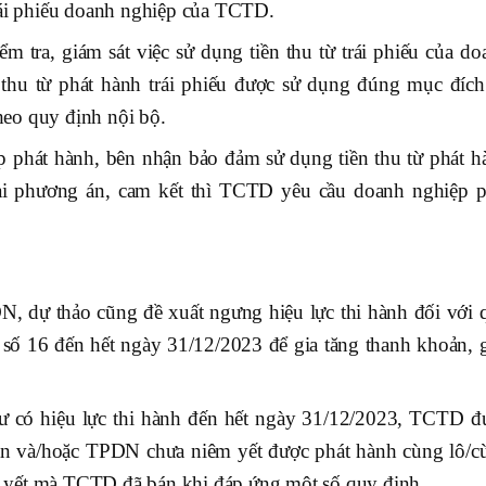
rái phiếu doanh nghiệp của TCTD.
 tra, giám sát việc sử dụng tiền thu từ trái phiếu của do
thu từ phát hành trái phiếu được sử dụng đúng mục đích 
eo quy định nội bộ.
 phát hành, bên nhận bảo đảm sử dụng tiền thu từ phát h
ại phương án, cam kết thì TCTD yêu cầu doanh nghiệp p
N, dự thảo cũng đề xuất ngưng hiệu lực thi hành đối với 
 số 16 đến hết ngày 31/12/2023 để gia tăng thanh khoản, 
tư có hiệu lực thi hành đến hết ngày 31/12/2023, TCTD đ
n và/hoặc TPDN chưa niêm yết được phát hành cùng lô/c
 yết mà TCTD đã bán khi đáp ứng một số quy định.