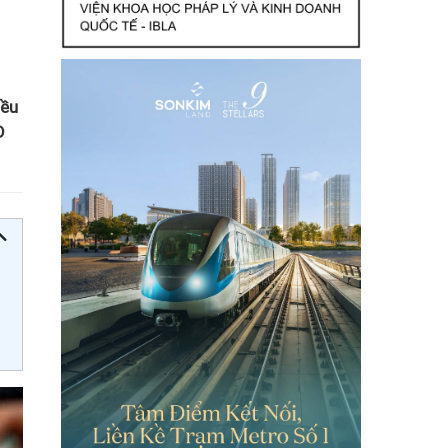
iều
D