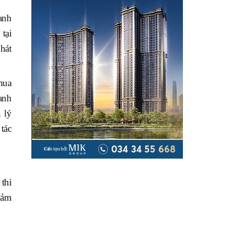
anh
tại
hát
mua
anh
 lý
tác
thi
đảm