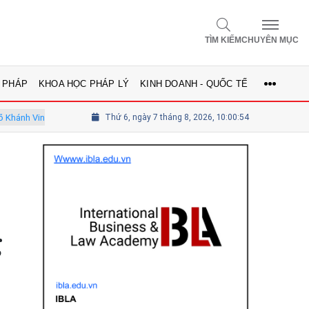
TÌM KIẾM
CHUYÊN MỤC
 PHÁP
KHOA HỌC PHÁP LÝ
KINH DOANH - QUỐC TẾ
- Ủy viên Hội đồng
Thứ 6, ngày 7 tháng 8, 2026, 10:00:55
Tổng biên tập Lê Thị Mai Phương - Ủy viên thườ
g