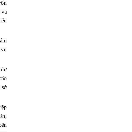
vốn
 và
iếu
đảm
 vụ
 dự
cáo
 sở
iệp
án,
bên