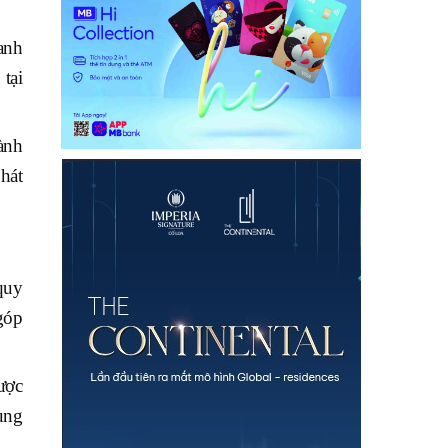
anh
tại
ành
hát
quy
góp
ược
ùng