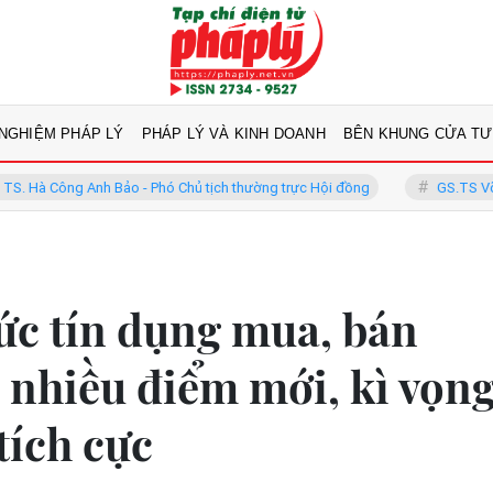
 NGHIỆM PHÁP LÝ
PHÁP LÝ VÀ KINH DOANH
BÊN KHUNG CỬA TƯ
 Anh Bảo - Phó Chủ tịch thường trực Hội đồng
GS.TS Võ Khánh Vinh 
ức tín dụng mua, bán
 nhiều điểm mới, kì vọn
tích cực