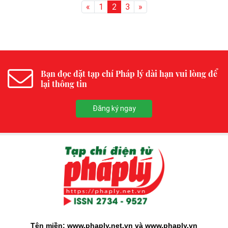
«
1
2
3
»
Bạn đọc đặt tạp chí Pháp lý dài hạn vui lòng để
lại thông tin
Đăng ký ngay
Tên miền: www.phaply.net.vn và www.phaply.vn