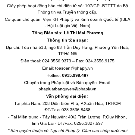
Giấy phép hoạt động báo chí điện tử số: 107/GP -BTTTT do Bộ
Thông tin và Truyền thông cấp.
Cơ quan chủ quản: Viện KH Pháp lý và Kinh doanh Quốc tế (IBLA
- Hội Luật gia Việt Nam)
Tổng Biên tập:
Lê Thị Mai Phương
Thông tin tòa soạn:
Địa chỉ: Tòa nhà 51B, ngõ 83 Trần Duy Hưng, Phường Yên Hoà,
TP.Hà Nội
Điện thoại: 024.3556.9373 – Fax: 024.3556.9175
Email: toasoan@phaply.vn
Hotline:
0915.999.467
Chuyên trang
Pháp luật và Bản quyền
: Email:
phapluatbanquyen@phaply.vn
Văn phòng đại diện:
- Tại phía Nam: 208 Điện Biên Phủ, P.Xuân Hòa, TP.HCM -
ĐT/Fax
:
028.3536.8468
- Tại Miền trung - Tây Nguyên: 40/2 Trần Lương, P.Quy Nhơn,
tỉnh Gia Lai - ĐT/Fax: 0256.3827.597
* Bản quyền thuộc về Tạp chí Pháp lý. Cấm sao chép dưới mọi