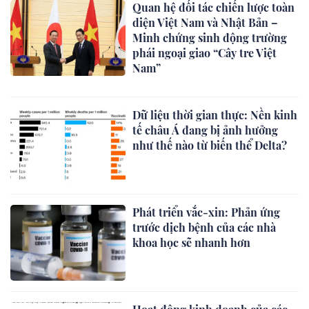
Quan hệ đối tác chiến lược toàn
diện Việt Nam và Nhật Bản –
Minh chứng sinh động trường
phái ngoại giao “Cây tre Việt
Nam”
Dữ liệu thời gian thực: Nền kinh
tế châu Á đang bị ảnh hưởng
như thế nào từ biến thể Delta?
Phát triển vắc-xin: Phản ứng
trước dịch bệnh của các nhà
khoa học sẽ nhanh hơn