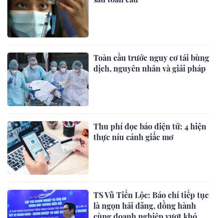
Toàn cầu trước nguy cơ tái bùng
dịch, nguyên nhân và giải pháp
Thu phí đọc báo điện tử: 4 hiện
thực níu cánh giấc mơ
TS Vũ Tiến Lộc: Báo chí tiếp tục
là ngọn hải đăng, đồng hành
cùng doanh nghiệp vượt khó