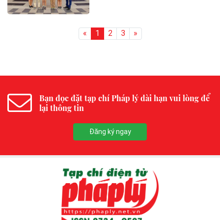
«
1
2
3
»
Bạn đọc đặt tạp chí Pháp lý dài hạn vui lòng để
lại thông tin
Đăng ký ngay