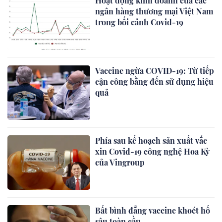
Hoạt động kinh doanh của các
ngân hàng thương mại Việt Nam
trong bối cảnh Covid-19
Vaccine ngừa COVID-19: Từ tiếp
cận công bằng đến sử dụng hiệu
quả
Phía sau kế hoạch sản xuất vắc
xin Covid-19 công nghệ Hoa Kỳ
của Vingroup
Bất bình đẳng vaccine khoét hố
sâu toàn cầu