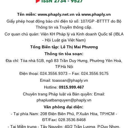
Tên miền: www.phaply.net.vn và www.phaply.vn
Giấy phép hoạt động báo chí điện tử số: 107/GP -BTTTT do Bộ
Thông tin và Truyền thông cấp.
Cơ quan chủ quản: Viện KH Pháp lý và Kinh doanh Quốc tế (IBLA
- Hội Luật gia Việt Nam)
Tổng Biên tập:
Lê Thị Mai Phương
Thông tin tòa soạn:
Địa chỉ: Tòa nhà 51B, ngõ 83 Trần Duy Hưng, Phường Yên Hoà,
TP.Hà Nội
Điện thoại: 024.3556.9373 – Fax: 024.3556.9175
Email: toasoan@phaply.vn
Hotline:
0915.999.467
Chuyên trang
Pháp luật và Bản quyền
: Email:
phapluatbanquyen@phaply.vn
Văn phòng đại diện:
- Tại phía Nam: 208 Điện Biên Phủ, P.Xuân Hòa, TP.HCM -
ĐT/Fax
:
028.3536.8468
- Tại Miền trung - Tây Nguyên: 40/2 Trần Lương, P.Quy Nhơn,